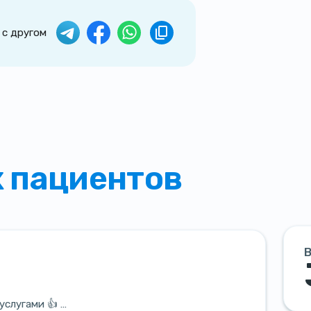
 с другом
 пациентов
В
услугами 👍 …