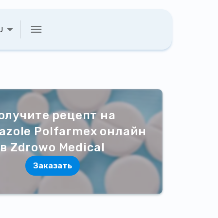
U
олучите рецепт на
azole Polfarmex онлайн
в Zdrowo Medical
Заказать