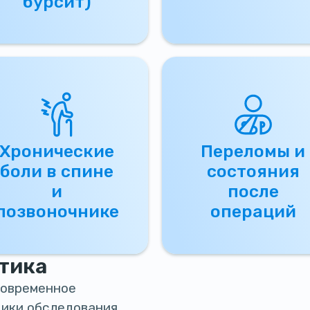
бурсит)
Хронические
Переломы и
боли в спине
состояния
и
после
позвоночнике
операций
тика
современное
ики обследования.