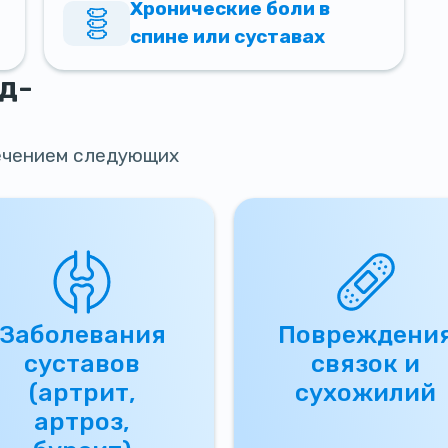
Хронические боли в
спине или суставах
д-
лечением следующих
Заболевания
Повреждени
суставов
связок и
(артрит,
сухожилий
артроз,