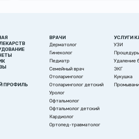
НАЯ
ВРАЧИ
УСЛУГИ К
 ЛЕКАРСТВ
Дерматолог
УЗИ
УДОВАНИЕ
Гинеколог
Процедуры
НЕТЫ
Педиатр
Удаление 
ИК
ВЫ
Семейный врач
ЭКГ
Отоларинголог
Кукушка
Отоларинголог детский
Промывани
Й ПРОФИЛЬ
Уролог
Офтальмолог
Офтальмолог детский
Кардиолог
Ортопед-травматолог