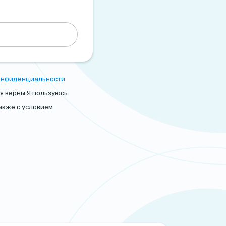
онфиденциальности
я верны.Я пользуюсь
также с условием