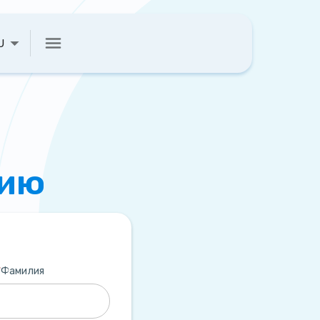
U
цию
*
Фамилия