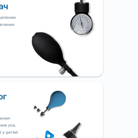
ач
делении
лечении
ог
льных
ние уха,
т у детей