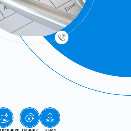
и клиники
Ценник
О нас