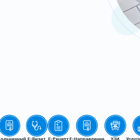
Больничный
Е-Визит
Е-Рецепт
Е-Направление
УЗИ
Услуг