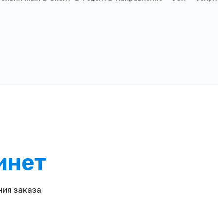
инет
ия заказа