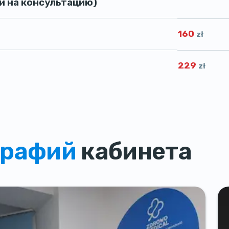
и на консультацию)
160
zł
229
zł
графий
кабинета