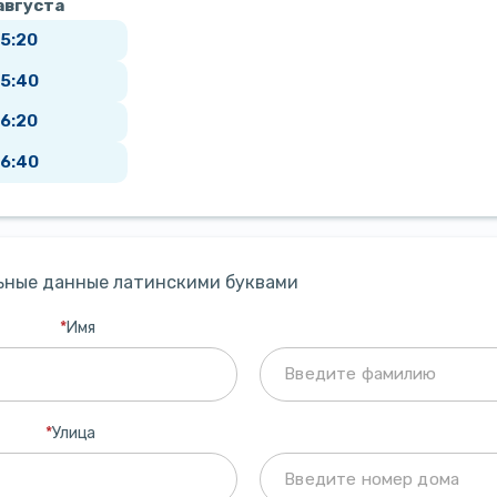
августа
15:20
15:40
16:20
16:40
ьные данные латинскими буквами
*
Имя
*
Улица