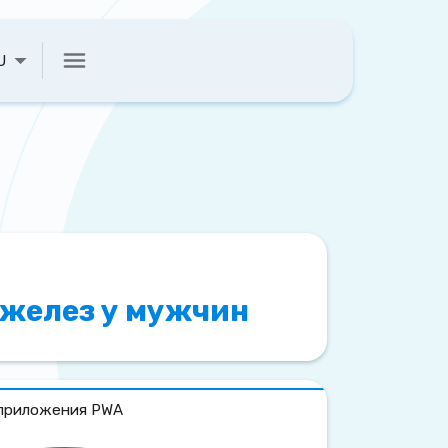
U
 желез у мужчин