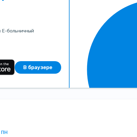
и Е-больничный
В браузере
ПН