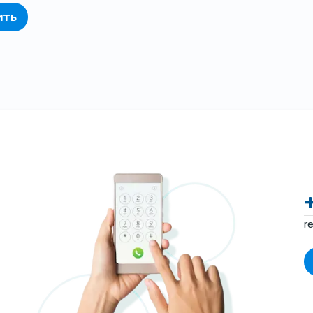
ить
r