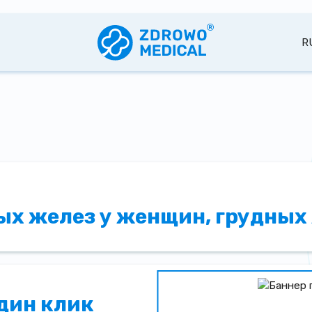
R
х желез у женщин, грудных
один клик