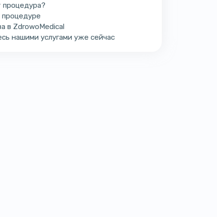
т процедура?
к процедуре
а в ZdrowoMedical
сь нашими услугами уже сейчас