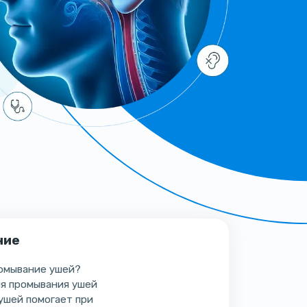
ние
ромывание ушей?
ля промывания ушей
ушей помогает при