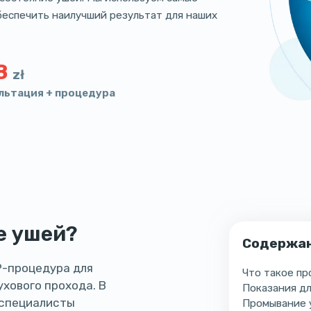
беспечить наилучший результат для наших
8
zł
льтация + процедура
е ушей?
Содержа
Р-процедура для
Что такое п
хового прохода. В
Показания д
 специалисты
Промывание 