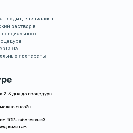
ент сидит, специалист
кий раствор в
и специального
роцедура
epta на
тельные препараты
уре
а 2-3 дня до процедуры
зможна онлайн-
ких ЛОР-заболеваний.
ред визитом.