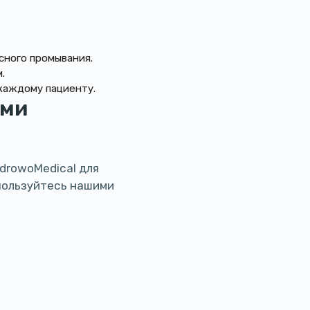
сного промывания.
.
каждому пациенту.
ими
drowoMedical для
пользуйтесь нашими