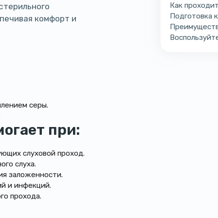
Как проходи
 стерильного
Подготовка 
спечивая комфорт и
Преимуществ
Воспользуйте
плением серы.
.
огает при:
ующих слуховой проход.
ого слуха.
ия заложенности.
й и инфекций.
го прохода.