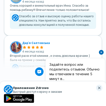
4 месяца назад
Очень хороший и внимательный врач Инна. Спасибо за
помощь ребенку!!! Впечатление только положительное!
Спасибо за отзыв и высокую оценку работы нашего
специалиста. Нам приятно знать, что Вы остались
довольны консультацией и полученной помощью.
Дарʼя Салтовська
4 месяца назад
Второй раз в этой клинике , и очень довольна врачами )
была на приеме у семейного врача, грамотный специалист)
Уважаемая госпожа Дарья, Большое спасибо за
такой теплый и добрый отзыв!
Приложение Zdrowo
Смотреть все отзывы
Быстрый доступ к врачу и заказам