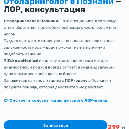
Отоларинголог в Познани
—
ЛОР, консультация
Отоларинголог в Познани
— это специалист, к которому
стоит обратиться при любых проблемах с ухом, горлом или
носом.
Будь то частые отиты, синусит, тонзиллит или постоянная
заложенность носа — врач поможет найти причину и
подобрать лечение.
В
ZdrowoMedical
используются современные методы
диагностики, а подход всегда остаётся индивидуальным:
однотипных решений здесь не бывает.
Запишитесь на консультацию к
ЛОР-врачу
в Познани и
получите помощь, которая действительно работает.
👉
Смотреть консультацию детского ЛОР-врача
Записаться
219
zł