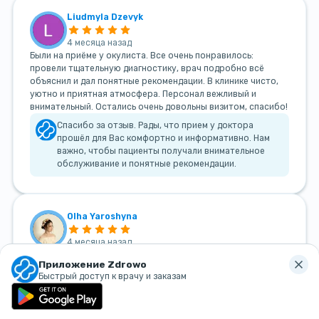
Liudmyla Dzevyk
4 месяца назад
Были на приёме у окулиста. Все очень понравилось:
провели тщательную диагностику, врач подробно всё
объяснил и дал понятные рекомендации. В клинике чисто,
уютно и приятная атмосфера. Персонал вежливый и
внимательный. Остались очень довольны визитом, спасибо!
Спасибо за отзыв. Рады, что прием у доктора
прошёл для Вас комфортно и информативно. Нам
важно, чтобы пациенты получали внимательное
обслуживание и понятные рекомендации.
Olha Yaroshyna
4 месяца назад
Очень нравится эта клиника! Приветливые девушки на
Приложение Zdrowo
рецепции! Квалифицированный и деликатный врач-
Быстрый доступ к врачу и заказам
гинеколог! Очень советую!
Спасибо, что поделились своими впечатлениями.
Нам очень приятно, что Вы остались довольны