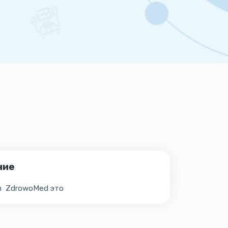
ние
 в ZdrowoMed это