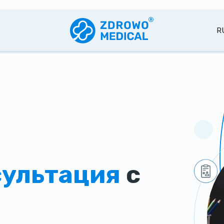
R
ультация
с