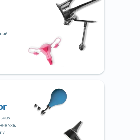
аний
ог
льных
ние уха,
т у