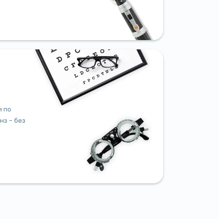
и по
нз – без