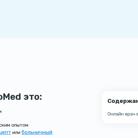
oMed это:
Содержа
и
Онлайн врач
еским опытом
цепт
больничный
или