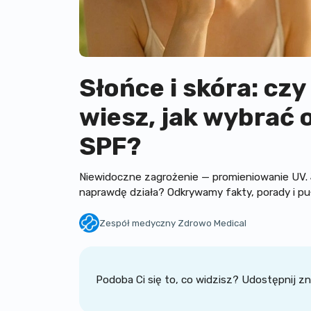
Słońce i skóra: cz
wiesz, jak wybrać
SPF?
Niewidoczne zagrożenie — promieniowanie UV. J
naprawdę działa? Odkrywamy fakty, porady i puł
Zespół medyczny Zdrowo Medical
Zespół certyfikowanych lekarzy kliniki Zdrowo 
Podoba Ci się to, co widzisz? Udostępnij 