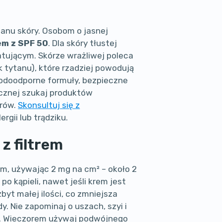
tanu skóry. Osobom o jasnej
em z SPF 50
. Dla skóry tłustej
atującym. Skórze wrażliwej poleca
ek tytanu), które rzadziej powodują
odoodporne formuły, bezpieczne
ycznej szukaj produktów
orów.
Skonsultuj się z
ergii lub trądziku.
z filtrem
m, używając 2 mg na cm² – około 2
po kąpieli, nawet jeśli krem jest
byt małej ilości, co zmniejsza
y. Nie zapominaj o uszach, szyi i
ne. Wieczorem używaj podwójnego