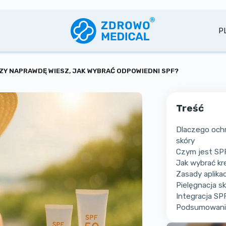
P
CZY NAPRAWDĘ WIESZ, JAK WYBRAĆ ODPOWIEDNI SPF?
Treść
Dlaczego ochr
skóry
Czym jest SPF 
Jak wybrać kr
Zasady aplikac
Pielęgnacja s
Integracja SP
Podsumowani