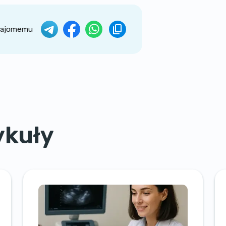
znajomemu
ykuły