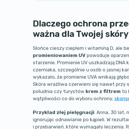
Dlaczego ochrona prze
ważna dla Twojej skóry
Słońce cieszy ciepłem i witaminą D, ale b
promieniowaniem UV
powoduje oparzeni
starzenie. Promienie UV uszkadzają DNA 
czerniaka, szczególnie u osób o jasnej ka
wykazało, że promienie UVA wnikają głęb
Skóra wrażliwa czerwieni się nawet przy
południa czy turystów
krem z filtrem
to 
wątpliwości co do wyboru ochrony,
skonsu
Przykład złej pielęgnacji
: Anna, 30 lat,
ignorując odnawianie po kąpieli. W rezul
i przebarwień, które wymagały leczenia.