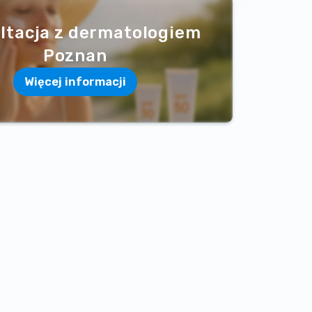
ltacja z dermatologiem
Poznan
Więcej informacji
dzą medyczną dla Twojego zdrowia.