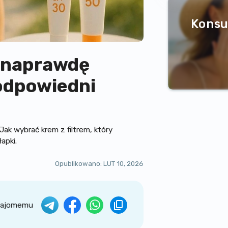
Konsu
y naprawdę
 odpowiedni
ak wybrać krem z filtrem, który
apki.
Opublikowano:
LUT 10, 2026
Medical. Piszemy prosto o ważnych sprawach i dzielimy się wie
znajomemu