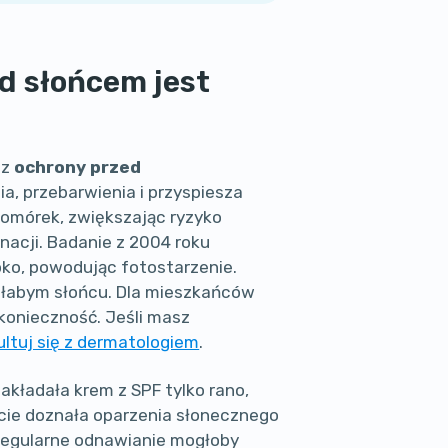
d słońcem jest
ez
ochrony przed
a, przebarwienia i przyspiesza
komórek, zwiększając ryzyko
rnacji. Badanie z 2004 roku
oko, powodując fotostarzenie.
 słabym słońcu. Dla mieszkańców
konieczność. Jeśli masz
ltuj się z dermatologiem
.
 nakładała krem z SPF tylko rano,
tacie doznała oparzenia słonecznego
 Regularne odnawianie mogłoby