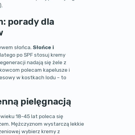
).
m: porady dla
w
ływem słońca.
Słońce i
latego po SPF stosuj kremy
generacji nadają się żele z
ałkowcom polecam kapelusze i
oesowy w kostkach lodu – to
enną pielęgnacją
wieku 18–45 lat poleca się
ażem. Mężczyznom wystarczą lekkie
rzeniowej wybierz kremy z