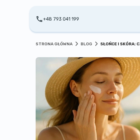
+48 793 041 199
›
›
STRONA GŁÓWNA
BLOG
SŁOŃCE I SKÓRA: 