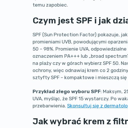
temu zapobiec.
Czym jest SPF i jak dzi
SPF (Sun Protection Factor) pokazuje, ja
promieniami UVB, powodującymi oparzenia
50 – 98%. Promienie UVA, odpowiedzialne
oznaczeniem PA+++ lub „broad spectrum”.
na plaży czy w górach wybierz SPF 50. Na
ochrony, więc odnawiaj krem co 2 godzin
sztyfty SPF – kompaktowe i mieszczą się
Przykład złego wyboru SPF
: Maksym, 25
UVA, myśląc, że SPF 15 wystarczy. Po wa
przebarwienia.
Skonsultuj się z dermatol
Jak wybrać krem z fil