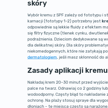
skóry
Wybór kremu z SPF zależy od fototypu i s
karnacji (fototypy 1–2) potrzebny jest
kr
odpowiednie są lekkie fluidy z efektem m
się filtry fizyczne (tlenek cynku, dwutlen
podrażnienia. Dzieciom dedykowane są w
dla delikatnej skóry. Dla skóry problemat
niekomedogennych, które nie zatykają p
dermatologiem
, jeśli masz skłonność do al
Zasady aplikacji kremu 
Nakładaj krem 20–30 minut przed wyjście
palce na twarz. Odnawiaj co 2 godziny lub 
wodoodporny. Częsty błąd to nakładanie z
ochronę. Na plaży stosuj spraye dla wygod
dłoniach – te miejsca często są narażo