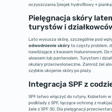
oczyszczania (olejek hydrofilowy + pianka
Pielęgnacja skóry late
turystów i działkowcó
Lato wysusza skórę, szczególnie pod wp
odwodnienie skóry
to częsty problem, d
nawilżające z kwasem hialuronowym. Do re
aloesem lub pantenolem. Turystom i dzi
okulary przeciwsłoneczne. Zamroź żel al
szybkie ukojenie skóry po plaży.
Integracja SPF z codzi
SPF łatwo włączyć do rutyny. Kobietom w 
podkłady z SPF, łączące ochronę z makij
żele z SPF 30. Dla pielęgnacji przeciwsta