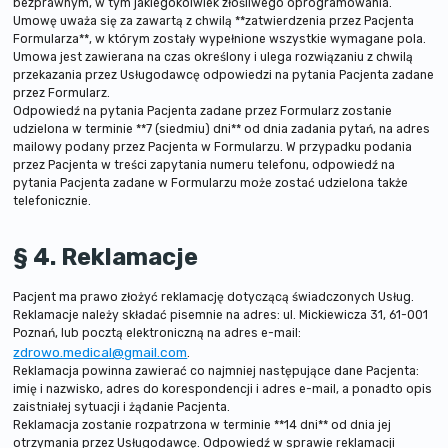
bezprawnym, w tym jakiegokolwiek złośliwego oprogramowania.
Umowę uważa się za zawartą z chwilą **zatwierdzenia przez Pacjenta
Formularza**, w którym zostały wypełnione wszystkie wymagane pola.
Umowa jest zawierana na czas określony i ulega rozwiązaniu z chwilą
przekazania przez Usługodawcę odpowiedzi na pytania Pacjenta zadane
przez Formularz.
Odpowiedź na pytania Pacjenta zadane przez Formularz zostanie
udzielona w terminie **7 (siedmiu) dni** od dnia zadania pytań, na adres
mailowy podany przez Pacjenta w Formularzu. W przypadku podania
przez Pacjenta w treści zapytania numeru telefonu, odpowiedź na
pytania Pacjenta zadane w Formularzu może zostać udzielona także
telefonicznie.
§ 4. Reklamacje
Pacjent ma prawo złożyć reklamację dotyczącą świadczonych Usług.
Reklamacje należy składać pisemnie na adres: ul. Mickiewicza 31, 61-001
Poznań, lub pocztą elektroniczną na adres e-mail:
zdrowo.medical@gmail.com
.
Reklamacja powinna zawierać co najmniej następujące dane Pacjenta:
imię i nazwisko, adres do korespondencji i adres e-mail, a ponadto opis
zaistniałej sytuacji i żądanie Pacjenta.
Reklamacja zostanie rozpatrzona w terminie **14 dni** od dnia jej
otrzymania przez Usługodawcę. Odpowiedź w sprawie reklamacji