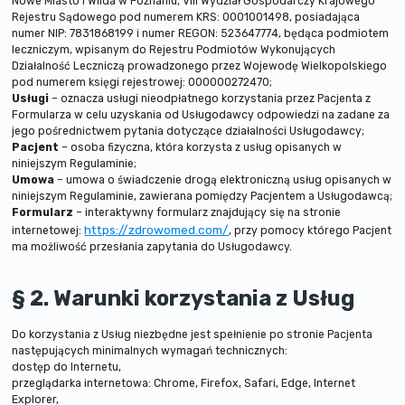
Nowe Miasto i Wilda w Poznaniu, VIII Wydział Gospodarczy Krajowego
Rejestru Sądowego pod numerem KRS: 0001001498, posiadająca
numer NIP: 7831868199 i numer REGON: 523647774, będąca podmiotem
leczniczym, wpisanym do Rejestru Podmiotów Wykonujących
Działalność Leczniczą prowadzonego przez Wojewodę Wielkopolskiego
pod numerem księgi rejestrowej: 000000272470;
Usługi
– oznacza usługi nieodpłatnego korzystania przez Pacjenta z
Formularza w celu uzyskania od Usługodawcy odpowiedzi na zadane za
jego pośrednictwem pytania dotyczące działalności Usługodawcy;
Pacjent
– osoba fizyczna, która korzysta z usług opisanych w
niniejszym Regulaminie;
Umowa
– umowa o świadczenie drogą elektroniczną usług opisanych w
niniejszym Regulaminie, zawierana pomiędzy Pacjentem a Usługodawcą;
Formularz
– interaktywny formularz znajdujący się na stronie
https://zdrowomed.com/
internetowej:
, przy pomocy którego Pacjent
ma możliwość przesłania zapytania do Usługodawcy.
§ 2. Warunki korzystania z Usług
Do korzystania z Usług niezbędne jest spełnienie po stronie Pacjenta
następujących minimalnych wymagań technicznych:
dostęp do Internetu,
przeglądarka internetowa: Chrome, Firefox, Safari, Edge, Internet
Explorer,