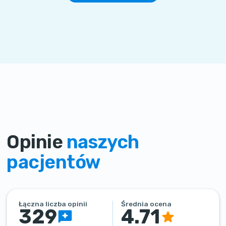
Opinie
naszych
pacjentów
Łączna liczba opinii
Średnia ocena
329
4.71