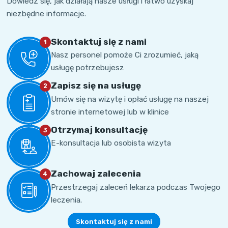
Dowiedz się, jak działają nasze usługi i łatwo uzyskaj
niezbędne informacje.
Skontaktuj się z nami
1
Nasz personel pomoże Ci zrozumieć, jaką
usługę potrzebujesz
Zapisz się na usługę
2
Umów się na wizytę i opłać usługę na naszej
stronie internetowej lub w klinice
Otrzymaj konsultację
3
E-konsultacja lub osobista wizyta
Zachowaj zalecenia
4
Przestrzegaj zaleceń lekarza podczas Twojego
leczenia.
Skontaktuj się z nami