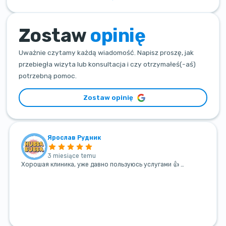
Zostaw
opinię
Uważnie czytamy każdą wiadomość. Napisz proszę, jak
przebiegła wizyta lub konsultacja i czy otrzymałeś(-aś)
potrzebną pomoc.
Zostaw opinię
Ярослав Рудник
3 miesiące temu
Хорошая клиника, уже давно пользуюсь услугами 👍 …