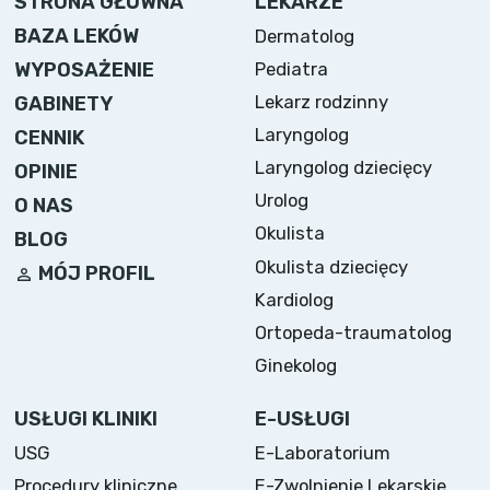
STRONA GŁÓWNA
LEKARZE
BAZA LEKÓW
Dermatolog
WYPOSAŻENIE
Pediatra
Lekarz rodzinny
GABINETY
Laryngolog
CENNIK
Laryngolog dziecięcy
OPINIE
Urolog
O NAS
Okulista
BLOG
Okulista dziecięcy
MÓJ PROFIL
Kardiolog
Ortopeda-traumatolog
Ginekolog
USŁUGI KLINIKI
E-USŁUGI
USG
E-Laboratorium
Procedury kliniczne
E-Zwolnienie Lekarskie