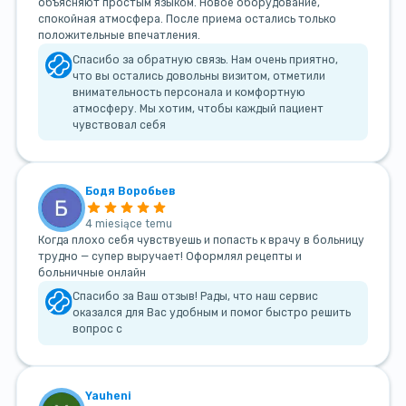
объясняют простым языком. Новое оборудование,
спокойная атмосфера. После приема остались только
положительные впечатления.
Спасибо за обратную связь. Нам очень приятно,
что вы остались довольны визитом, отметили
внимательность персонала и комфортную
атмосферу. Мы хотим, чтобы каждый пациент
чувствовал себя
Бодя Воробьев
4 miesiące temu
Когда плохо себя чувствуешь и попасть к врачу в больницу
трудно — супер выручает! Оформлял рецепты и
больничные онлайн
Спасибо за Ваш отзыв! Рады, что наш сервис
оказался для Вас удобным и помог быстро решить
вопрос с
Yauheni