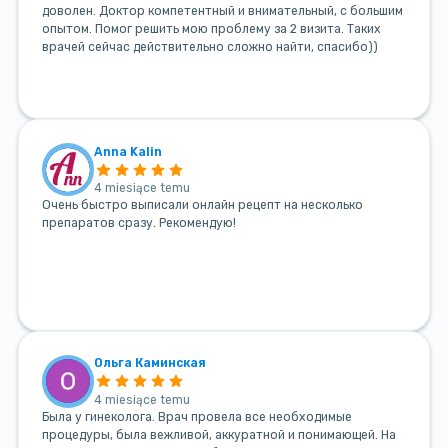
доволен. Доктор компетентный и внимательный, с большим
опытом. Помог решить мою проблему за 2 визита. Таких
врачей сейчас действительно сложно найти, спасибо))
Anna Kalin
4 miesiące temu
Очень быстро выписали онлайн рецепт на несколько
препаратов сразу. Рекомендую!
Ольга Каминская
4 miesiące temu
Была у гинеколога. Врач провела все необходимые
процедуры, была вежливой, аккуратной и понимающей. На