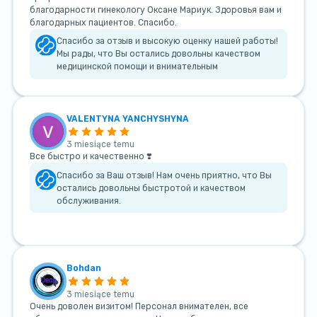
благодарности гинекологу Оксане Мариук. Здоровья вам и
благодарных пациентов. Спасибо.
Спасибо за отзыв и высокую оценку нашей работы!
Мы рады, что Вы остались довольны качеством
медицинской помощи и внимательным
VALENTYNA YANCHYSHYNA
3 miesiące temu
Все быстро и качественно ❣️
Спасибо за Ваш отзыв! Нам очень приятно, что Вы
остались довольны быстротой и качеством
обслуживания.
Bohdan
3 miesiące temu
Очень доволен визитом! Персонал внимателен, все