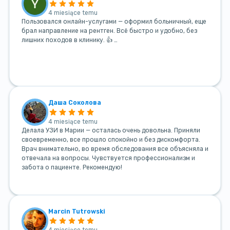
4 miesiące temu
Пользовался онлайн-услугами — оформил больничный, еще
брал направление на рентген. Всё быстро и удобно, без
лишних походов в клинику. 👍 …
Даша Соколова
4 miesiące temu
Делала УЗИ в Марии — осталась очень довольна. Приняли
своевременно, все прошло спокойно и без дискомфорта.
Врач внимательно, во время обследования все объясняла и
отвечала на вопросы. Чувствуется профессионализм и
забота о пациенте. Рекомендую!
Marcin Tutrowski