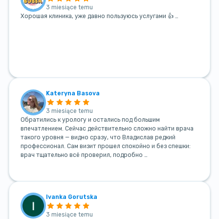
3 miesiące temu
Хорошая клиника, уже давно пользуюсь услугами 👍 …
Kateryna Basova
3 miesiące temu
Обратились к урологу и остались под большим
впечатлением. Сейчас действительно сложно найти врача
такого уровня — видно сразу, что Владислав редкий
профессионал. Сам визит прошел спокойно и без спешки:
врач тщательно всё проверил, подробно …
Ivanka Gorutska
3 miesiące temu