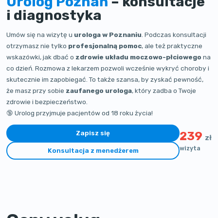
Urolog Poznań
– konsultacje
i diagnostyka
Umów się na wizytę u
urologa w Poznaniu
. Podczas konsultacji
otrzymasz nie tylko
profesjonalną pomoc
, ale też praktyczne
wskazówki, jak dbać o
zdrowie układu moczowo-płciowego
na
co dzień. Rozmowa z lekarzem pozwoli wcześnie wykryć choroby i
skutecznie im zapobiegać. To także szansa, by zyskać pewność,
że masz przy sobie
zaufanego urologa
, który zadba o Twoje
zdrowie i bezpieczeństwo.
🔞 Urolog przyjmuje pacjentów od 18 roku życia!
Zapisz się
239
zł
wizyta
Konsultacja z menedżerem