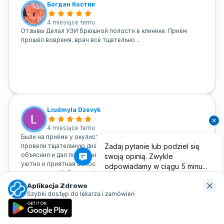
Богдан Костик
4 miesiące temu
Отзывы Делал УЗИ брюшной полости в клинике. Приём
прошёл вовремя, врач всё тщательно …
Liudmyla Dzevyk
4 miesiące temu
Были на приёме у окулиста. Все очень понравилось:
провели тщательную диагностику, врач подробно всё
объяснил и дал понятные рекомендации. В клинике чисто,
уютно и приятная атмосфера. Персонал вежливый и
внимательный. Остались очень довольны визитом, спасибо!
Aplikacja Zdrowo
Спасибо за отзыв. Рады, что прием у доктора
Szybki dostęp do lekarza i zamówień
прошёл для Вас комфортно и информативно. Нам
важно, чтобы пациенты получали внимательное
обслуживание и понятные рекомендации.