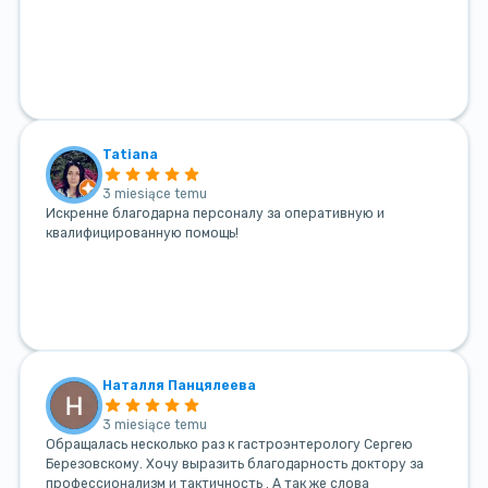
Tatiana
3 miesiące temu
Искренне благодарна персоналу за оперативную и
квалифицированную помощь!
Наталля Панцялеева
3 miesiące temu
Обращалась несколько раз к гастроэнтерологу Сергею
Березовскому. Хочу выразить благодарность доктору за
профессионализм и тактичность . А так же слова