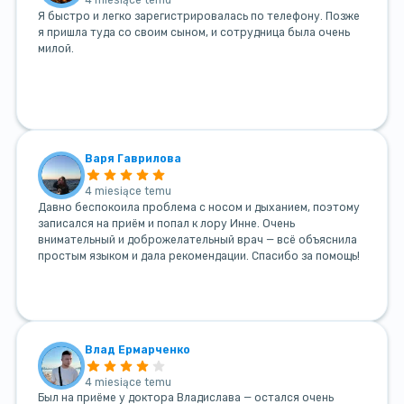
4 miesiące temu
Я быстро и легко зарегистрировалась по телефону. Позже
я пришла туда со своим сыном, и сотрудница была очень
милой.
Варя Гаврилова
4 miesiące temu
Давно беспокоила проблема с носом и дыханием, поэтому
записался на приём и попал к лору Инне. Очень
внимательный и доброжелательный врач — всё объяснила
простым языком и дала рекомендации. Спасибо за помощь!
Влад Ермарченко
4 miesiące temu
Был на приёме у доктора Владислава — остался очень