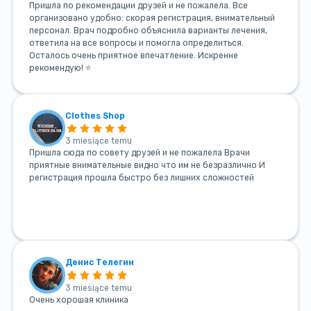
Пришла по рекомендации друзей и не пожалела. Все
организовано удобно: скорая регистрация, внимательный
персонал. Врач подробно объяснила варианты лечения,
ответила на все вопросы и помогла определиться.
Осталось очень приятное впечатление. Искренне
рекомендую! ⭐
Clothes Shop
3 miesiące temu
Пришла сюда по совету друзей и не пожалела Врачи
приятные внимательные видно что им не безразлично И
регистрация прошла быстро без лишних сложностей
Денис Телегин
3 miesiące temu
Очень хорошая клиника