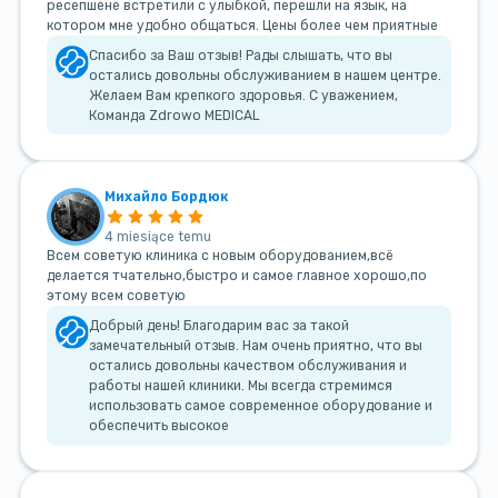
ресепшене встретили с улыбкой, перешли на язык, на
котором мне удобно общаться. Цены более чем приятные
Спасибо за Ваш отзыв! Рады слышать, что вы
остались довольны обслуживанием в нашем центре.
Желаем Вам крепкого здоровья. С уважением,
Команда Zdrowo MEDICAL
Михайло Бордюк
4 miesiące temu
Всем советую клиника с новым оборудованием,всё
делается тчательно,быстро и самое главное хорошо,по
этому всем советую
Добрый день! Благодарим вас за такой
замечательный отзыв. Нам очень приятно, что вы
остались довольны качеством обслуживания и
работы нашей клиники. Мы всегда стремимся
использовать самое современное оборудование и
обеспечить высокое