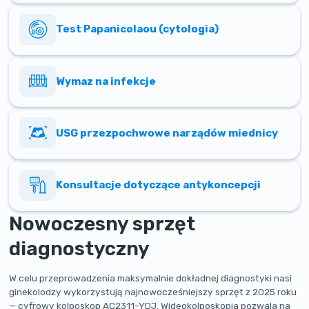
Test Papanicolaou (cytologia)
Wymaz na infekcje
USG przezpochwowe narządów miednicy
Konsultacje dotyczące antykoncepcji
Nowoczesny sprzęt
diagnostyczny
W celu przeprowadzenia maksymalnie dokładnej diagnostyki nasi
ginekolodzy wykorzystują najnowocześniejszy sprzęt z 2025 roku
— cyfrowy kolposkop AC2311-YDJ. Wideokolposkopia pozwala na