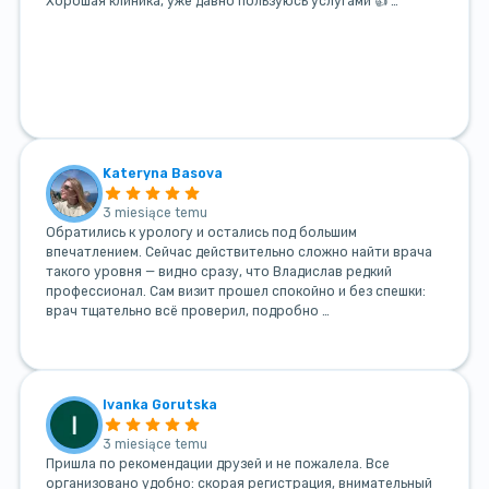
Хорошая клиника, уже давно пользуюсь услугами 👍 …
Kateryna Basova
3 miesiące temu
Обратились к урологу и остались под большим
впечатлением. Сейчас действительно сложно найти врача
такого уровня — видно сразу, что Владислав редкий
профессионал. Сам визит прошел спокойно и без спешки:
врач тщательно всё проверил, подробно …
Ivanka Gorutska
3 miesiące temu
Пришла по рекомендации друзей и не пожалела. Все
организовано удобно: скорая регистрация, внимательный