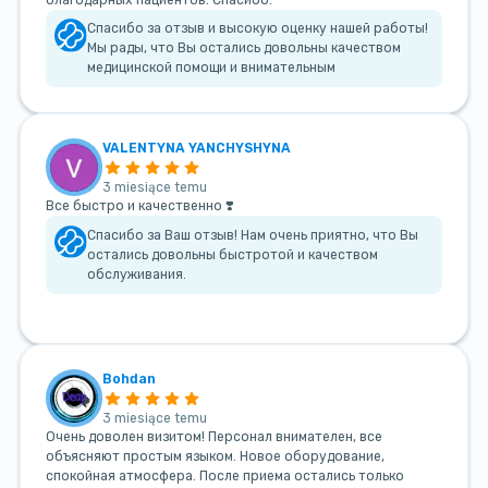
Спасибо за отзыв и высокую оценку нашей работы!
Мы рады, что Вы остались довольны качеством
медицинской помощи и внимательным
VALENTYNA YANCHYSHYNA
3 miesiące temu
Все быстро и качественно ❣️
Спасибо за Ваш отзыв! Нам очень приятно, что Вы
остались довольны быстротой и качеством
обслуживания.
Bohdan
3 miesiące temu
Очень доволен визитом! Персонал внимателен, все
объясняют простым языком. Новое оборудование,
спокойная атмосфера. После приема остались только