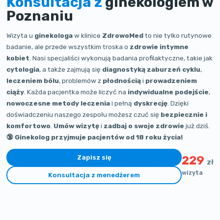
Konsultacja z
ginekologiem w
Poznaniu
Wizyta u
ginekologa
w klinice
ZdrowoMed
to nie tylko rutynowe
badanie, ale przede wszystkim troska o
zdrowie intymne
kobiet
. Nasi specjaliści wykonują badania profilaktyczne, takie jak
cytologia
, a także zajmują się
diagnostyką zaburzeń cyklu
,
leczeniem bólu
, problemów z
płodnością
i
prowadzeniem
ciąży
. Każda pacjentka może liczyć na
indywidualne podejście
,
nowoczesne metody leczenia
i pełną
dyskrecję
. Dzięki
doświadczeniu naszego zespołu możesz czuć się
bezpiecznie i
komfortowo
.
Umów wizytę
i
zadbaj o swoje zdrowie
już dziś.
🔞 Ginekolog przyjmuje pacjentów od 18 roku życia!
Zapisz się
229
zł
wizyta
Konsultacja z menedżerem