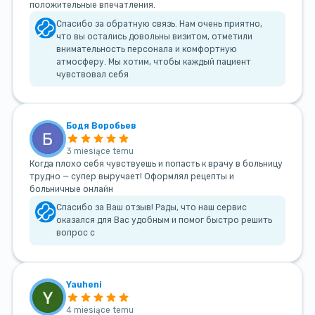
положительные впечатления.
Спасибо за обратную связь. Нам очень приятно,
что вы остались довольны визитом, отметили
внимательность персонала и комфортную
атмосферу. Мы хотим, чтобы каждый пациент
чувствовал себя
Бодя Воробьев
3 miesiące temu
Когда плохо себя чувствуешь и попасть к врачу в больницу
трудно — супер выручает! Оформлял рецепты и
больничные онлайн
Спасибо за Ваш отзыв! Рады, что наш сервис
оказался для Вас удобным и помог быстро решить
вопрос с
Yauheni
4 miesiące temu