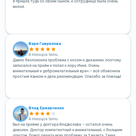
я пришла туда со своим сыном, и сотрудница была очень
милой.
Варя Гаврилова
4 miesiące temu
Давно беспокоила проблема с носом и дыханием, поэтому
записался на приём и попал к лору Инне. Очень
внимательный и доброжелательный врач — всё объяснила
простым языком и дала рекомендации. Спасибо за помощь!
Влад Ермарченко
4 miesiące temu
Был на приёме у доктора Владислава — остался очень
доволен. Доктор компетентный и внимательный, с большим
опытом. Помог решить мою проблему за 2 визита. Таких