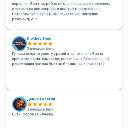
персонал. Врач подробно объяснила варианты лечения,
ответила на все вопросы и помогла определиться.
Осталось очень приятное впечатление. Искренне
рекомендую! ⭐
Clothes Shop
3 miesiące temu
Пришла сюда по совету друзей и не пожалела Врачи
приятные внимательные видно что им не безразлично И
регистрация прошла быстро без лишних сложностей
Денис Телегин
3 miesiące temu
Очень хорошая клиника