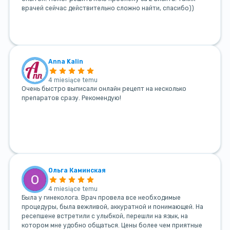
врачей сейчас действительно сложно найти, спасибо))
Anna Kalin
4 miesiące temu
Очень быстро выписали онлайн рецепт на несколько
препаратов сразу. Рекомендую!
Ольга Каминская
4 miesiące temu
Была у гинеколога. Врач провела все необходимые
процедуры, была вежливой, аккуратной и понимающей. На
ресепшене встретили с улыбкой, перешли на язык, на
котором мне удобно общаться. Цены более чем приятные