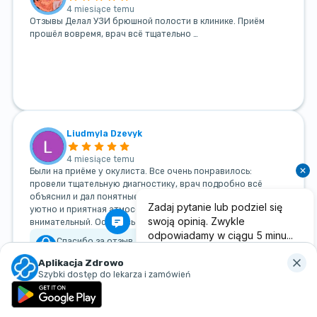
4 miesiące temu
Отзывы Делал УЗИ брюшной полости в клинике. Приём
прошёл вовремя, врач всё тщательно …
Liudmyla Dzevyk
4 miesiące temu
Были на приёме у окулиста. Все очень понравилось:
провели тщательную диагностику, врач подробно всё
объяснил и дал понятные рекомендации. В клинике чисто,
уютно и приятная атмосфера. Персонал вежливый и
внимательный. Остались очень довольны визитом, спасибо!
Спасибо за отзыв. Рады, что прием у доктора
прошёл для Вас комфортно и информативно. Нам
Aplikacja Zdrowo
важно, чтобы пациенты получали внимательное
Szybki dostęp do lekarza i zamówień
обслуживание и понятные рекомендации.