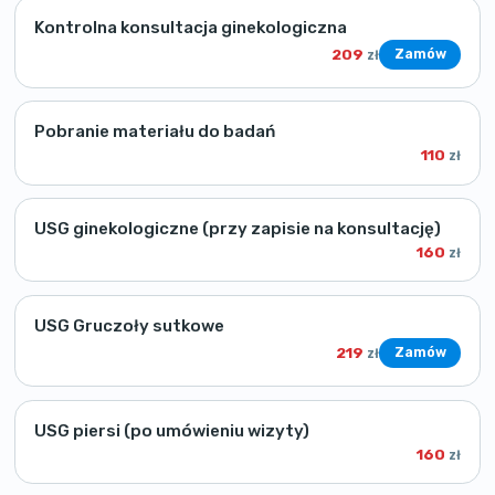
Kontrolna konsultacja ginekologiczna
209
Zamów
zł
Pobranie materiału do badań
110
zł
USG ginekologiczne (przy zapisie na konsultację)
160
zł
USG Gruczoły sutkowe
219
Zamów
zł
USG piersi (po umówieniu wizyty)
160
zł