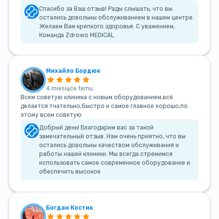
Спасибо за Ваш отзыв! Рады слышать, что вы
остались довольны обслуживанием в нашем центре.
Желаем Вам крепкого здоровья. С уважением,
Команда Zdrowo MEDICAL
Михайло Бордюк
4 miesiące temu
Всем советую клиника с новым оборудованием,всё
делается тчательно,быстро и самое главное хорошо,по
этому всем советую
Добрый день! Благодарим вас за такой
замечательный отзыв. Нам очень приятно, что вы
остались довольны качеством обслуживания и
работы нашей клиники. Мы всегда стремимся
использовать самое современное оборудование и
обеспечить высокое
Богдан Костик