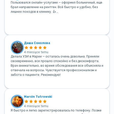
Пользовался онлайн-услугами — оформил больничный, еще
брал направление на рентген. Всё быстро и удобно, без
лишних походов в клинику. 👍 …
Даша Соколова
4 miesiące temu
Делала УЗИ в Марии — осталась очень довольна. Приняли
своевременно, все прошло спокойно и без дискомфорта.
Врач внимательно, во время обследования все объясняла и
отвечала на вопросы. Чувствуется профессионализм и
забота о пациенте. Рекомендую!
Marcin Tutrowski
4 miesiące temu
Я быстро и легко зарегистрировалась по телефону. Позже