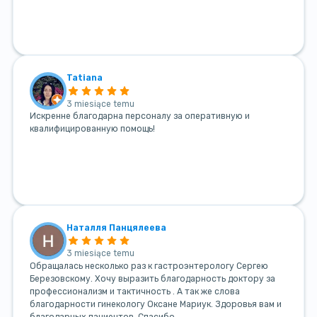
Tatiana
3 miesiące temu
Искренне благодарна персоналу за оперативную и
квалифицированную помощь!
Наталля Панцялеева
3 miesiące temu
Обращалась несколько раз к гастроэнтерологу Сергею
Березовскому. Хочу выразить благодарность доктору за
профессионализм и тактичность . А так же слова
благодарности гинекологу Оксане Мариук. Здоровья вам и
благодарных пациентов. Спасибо.