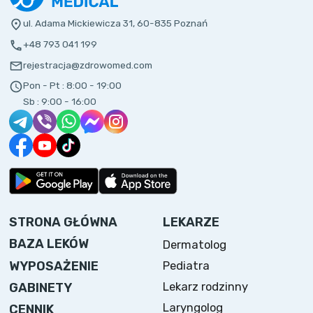
ul. Adama Mickiewicza 31, 60-835 Poznań
+48 793 041 199
rejestracja@zdrowomed.com
Pon - Pt :
8:00 - 19:00
Sb :
9:00 - 16:00
STRONA GŁÓWNA
LEKARZE
BAZA LEKÓW
Dermatolog
WYPOSAŻENIE
Pediatra
Lekarz rodzinny
GABINETY
Laryngolog
CENNIK