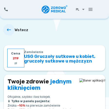
PL
Wstecz
Zamówienie
Cena
USG Gruczoły sutkowe u kobiet,
219
gruczoły sutkowe u mężczyzn
zł
Twoje zdrowie
jednym
kliknięciem
Oficjalnie, szybko i bez kolejek.
📱 Tylko w panelu pacjenta:
Zniżka
–10%
na pierwsze zamówienie