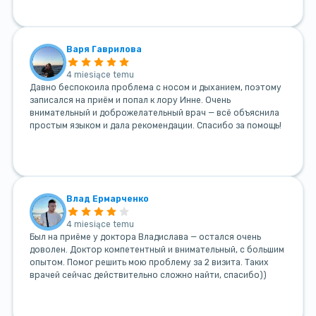
Варя Гаврилова
4 miesiące temu
Давно беспокоила проблема с носом и дыханием, поэтому
записался на приём и попал к лору Инне. Очень
внимательный и доброжелательный врач — всё объяснила
простым языком и дала рекомендации. Спасибо за помощь!
Влад Ермарченко
4 miesiące temu
Был на приёме у доктора Владислава — остался очень
доволен. Доктор компетентный и внимательный, с большим
опытом. Помог решить мою проблему за 2 визита. Таких
врачей сейчас действительно сложно найти, спасибо))