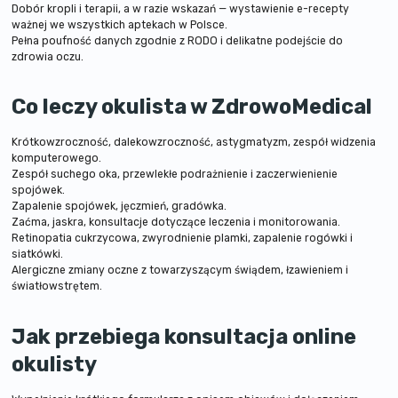
Dobór kropli i terapii, a w razie wskazań — wystawienie e-recepty
ważnej we wszystkich aptekach w Polsce.
Pełna poufność danych zgodnie z RODO i delikatne podejście do
zdrowia oczu.
Co leczy okulista w ZdrowoMedical
Krótkowzroczność, dalekowzroczność, astygmatyzm, zespół widzenia
komputerowego.
Zespół suchego oka, przewlekłe podrażnienie i zaczerwienienie
spojówek.
Zapalenie spojówek, jęczmień, gradówka.
Zaćma, jaskra, konsultacje dotyczące leczenia i monitorowania.
Retinopatia cukrzycowa, zwyrodnienie plamki, zapalenie rogówki i
siatkówki.
Alergiczne zmiany oczne z towarzyszącym świądem, łzawieniem i
światłowstrętem.
Jak przebiega konsultacja online
okulisty