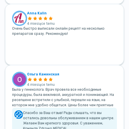
Anna Kalin
4 miesiące temu
Очень быстро выписали онлайн рецепт на несколько
препаратов сразу. Рекомендую!
Ольга Каминская
4 miesiące temu
Была у гинеколога. Врач провела все необходимые
процедуры, была вежливой, аккуратной и понимающей. На
ресепшене встретили с улыбкой, перешли на язык, на
котором мне удобно общаться. Цены более чем приятные
Спасибо за Ваш отзыв! Рады слышать, что вы
остались довольны обслуживанием в нашем центре.
Желаем Вам крепкого здоровья. С уважением,
Команда Zdrowo MEDICAL