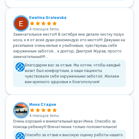
Ewelina Gralewska
4 miesiące temu
Замечательное место!!! В октябре мне делали чистку пазух
носа, и я от всей души рекомендую это место!!!! Девушки на
ресепшене очень милые и улыбчивые, чувствуешь себя
окруженным заботой... а доктор, Дмитрий Журав, просто
замечательный!!!! …
Благодарим вас за отзыв. Мы хотим, чтобы каждый
визит был комфортным, а наши пациенты
чувствовали себя окруженными заботой. Желаем
вам крепкого здоровья и благополучия!
Инна Стадни
4 miesiące temu
Очень хороший и внимательный врач Инна. Спасибо за
помощь ребенку!!! Впечатление только положительное!
Спасибо за отзыв и высокую оценку работы нашего