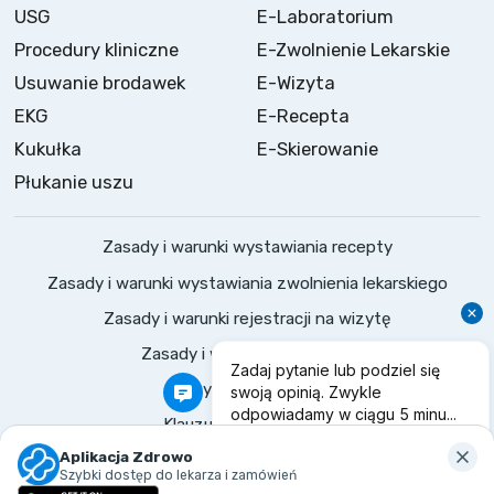
USG
E-Laboratorium
Procedury kliniczne
E-Zwolnienie Lekarskie
Usuwanie brodawek
E-Wizyta
EKG
E-Recepta
Kukułka
E-Skierowanie
Płukanie uszu
Zasady i warunki wystawiania recepty
Zasady i warunki wystawiania zwolnienia lekarskiego
Zasady i warunki rejestracji na wizytę
Zasady i warunki konsultacji
Polityka prywatności
Klauzule informacyjne
©
2026
Zdrowo.
Wszelkie prawa zastrzeżone
Aplikacja Zdrowo
Szybki dostęp do lekarza i zamówień