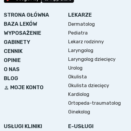
STRONA GŁÓWNA
LEKARZE
BAZA LEKÓW
Dermatolog
WYPOSAŻENIE
Pediatra
Lekarz rodzinny
GABINETY
Laryngolog
CENNIK
Laryngolog dziecięcy
OPINIE
Urolog
O NAS
Okulista
BLOG
Okulista dziecięcy
MOJE KONTO
Kardiolog
Ortopeda-traumatolog
Ginekolog
USŁUGI KLINIKI
E-USŁUGI