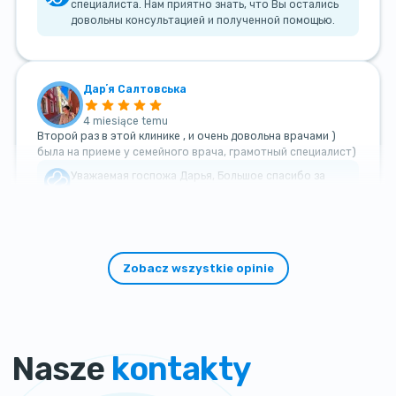
специалиста. Нам приятно знать, что Вы остались
довольны консультацией и полученной помощью.
Дарʼя Салтовська
4 miesiące temu
Второй раз в этой клинике , и очень довольна врачами )
была на приеме у семейного врача, грамотный специалист)
Уважаемая госпожа Дарья, Большое спасибо за
такой теплый и добрый отзыв!
Zobacz wszystkie opinie
Nasze
kontakty