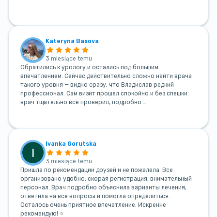
Kateryna Basova
3 miesiące temu
Обратились к урологу и остались под большим
впечатлением. Сейчас действительно сложно найти врача
такого уровня — видно сразу, что Владислав редкий
профессионал. Сам визит прошел спокойно и без спешки:
врач тщательно всё проверил, подробно …
Ivanka Gorutska
3 miesiące temu
Пришла по рекомендации друзей и не пожалела. Все
организовано удобно: скорая регистрация, внимательный
персонал. Врач подробно объяснила варианты лечения,
ответила на все вопросы и помогла определиться.
Осталось очень приятное впечатление. Искренне
рекомендую! ⭐