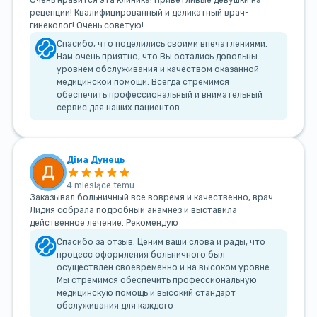
рецепции! Квалифицированный и деликатный врач-
гинеколог! Очень советую!
Спасибо, что поделились своими впечатлениями.
Нам очень приятно, что Вы остались довольны
уровнем обслуживания и качеством оказанной
медицинской помощи. Всегда стремимся
обеспечить профессиональный и внимательный
сервис для наших пациентов.
Діма Дунець
4 miesiące temu
Заказывал больничный все вовремя и качественно, врач
Лидия собрала подробный анамнез и выставила
действенное лечение. Рекомендую
Спасибо за отзыв. Ценим ваши слова и рады, что
процесс оформления больничного был
осуществлен своевременно и на высоком уровне.
Мы стремимся обеспечить профессиональную
медицинскую помощь и высокий стандарт
обслуживания для каждого