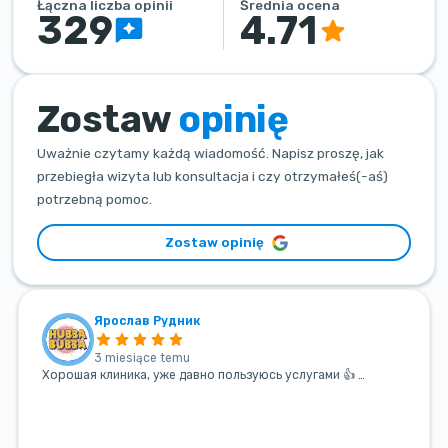
Łączna liczba opinii
Średnia ocena
329
4.71
Zostaw
opinię
Uważnie czytamy każdą wiadomość. Napisz proszę, jak
przebiegła wizyta lub konsultacja i czy otrzymałeś(-aś)
potrzebną pomoc.
Zostaw opinię
Ярослав Рудник
3 miesiące temu
Хорошая клиника, уже давно пользуюсь услугами 👍 …