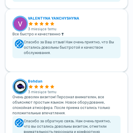
VALENTYNA YANCHYSHYNA
3 miesiące temu
Все быстро и качественно ❣️
Спасибо за Ваш отзыв! Нам очень приятно, что Вы
остались довольны быстротой и качеством
обслуживания.
Bohdan
3 miesiące temu
Очень доволен визитом! Персонал внимателен, все
объясняют простым языком. Новое оборудование,
спокойная атмосфера. После приема остались только
положительные впечатления.
Спасибо за обратную связь. Нам очень приятно,
что вы остались довольны визитом, отметили
внимательность персонала и комфортную