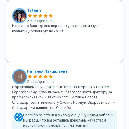
Tatiana
3 miesiące temu
Искренне благодарна персоналу за оперативную и
квалифицированную помощь!
Наталля Панцялеева
3 miesiące temu
Обращалась несколько раз к гастроэнтерологу Сергею
Березовскому. Хочу выразить благодарность доктору за
профессионализм и тактичность . А так же слова
благодарности гинекологу Оксане Мариук. Здоровья вам и
благодарных пациентов. Спасибо.
Спасибо за отзыв и высокую оценку нашей работы!
Мы рады, что Вы остались довольны качеством
медицинской помощи и внимательным