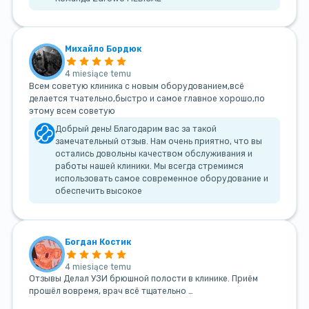
Михайло Бордюк
4 miesiące temu
Всем советую клиника с новым оборудованием,всё
делается тчательно,быстро и самое главное хорошо,по
этому всем советую
Добрый день! Благодарим вас за такой
замечательный отзыв. Нам очень приятно, что вы
остались довольны качеством обслуживания и
работы нашей клиники. Мы всегда стремимся
использовать самое современное оборудование и
обеспечить высокое
Богдан Костик
4 miesiące temu
Отзывы Делал УЗИ брюшной полости в клинике. Приём
прошёл вовремя, врач всё тщательно …