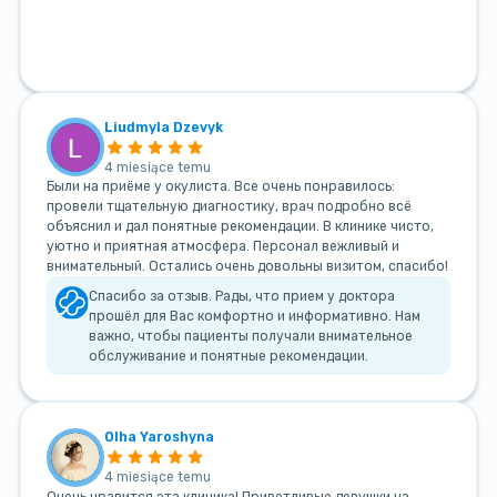
Liudmyla Dzevyk
4 miesiące temu
Были на приёме у окулиста. Все очень понравилось:
провели тщательную диагностику, врач подробно всё
объяснил и дал понятные рекомендации. В клинике чисто,
уютно и приятная атмосфера. Персонал вежливый и
внимательный. Остались очень довольны визитом, спасибо!
Спасибо за отзыв. Рады, что прием у доктора
прошёл для Вас комфортно и информативно. Нам
важно, чтобы пациенты получали внимательное
обслуживание и понятные рекомендации.
Olha Yaroshyna
4 miesiące temu
Очень нравится эта клиника! Приветливые девушки на