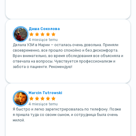
Даша Соколова
4 miesiące temu
Делала УЗИ в Марии — осталась очень довольна. Приняли
своевременно, все прошло спокойно и без дискомфорта.
Врач внимательно, во время обследования все объясняла и
отвечала на вопросы. Чувствуется профессионализм и
забота о пациенте. Рекомендую!
Marcin Tutrowski
4 miesiące temu
Я быстро и легко зарегистрировалась по телефону. Позже
я пришла туда со своим сыном, и сотрудница была очень
милой.