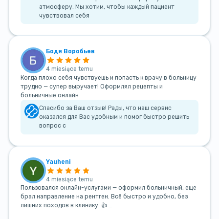
атмосферу. Мы хотим, чтобы каждый пациент
чувствовал себя
Бодя Воробьев
4 miesiące temu
Когда плохо себя чувствуешь и попасть к врачу в больницу
трудно — супер выручает! Оформлял рецепты и
больничные онлайн
Спасибо за Ваш отзыв! Рады, что наш сервис
оказался для Вас удобным и помог быстро решить
вопрос с
Yauheni
4 miesiące temu
Пользовался онлайн-услугами — оформил больничный, еще
брал направление на рентген. Всё быстро и удобно, без
лишних походов в клинику. 👍 …