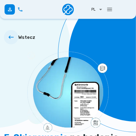
PL
Wstecz