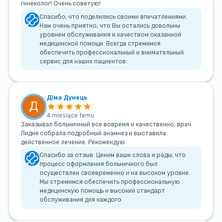
гинеколог! Очень советую!
Спасибо, что поделились своими впечатлениями.
Нам очень приятно, что Вы остались довольны
уровнем обслуживания и качеством оказанной
медицинской помощи. Всегда стремимся
обеспечить профессиональный и внимательный
сервис для наших пациентов.
Діма Дунець
4 miesiące temu
Заказывал больничный все вовремя и качественно, врач
Лидия собрала подробный анамнез и выставила
действенное лечение. Рекомендую
Спасибо за отзыв. Ценим ваши слова и рады, что
процесс оформления больничного был
осуществлен своевременно и на высоком уровне.
Мы стремимся обеспечить профессиональную
медицинскую помощь и высокий стандарт
обслуживания для каждого