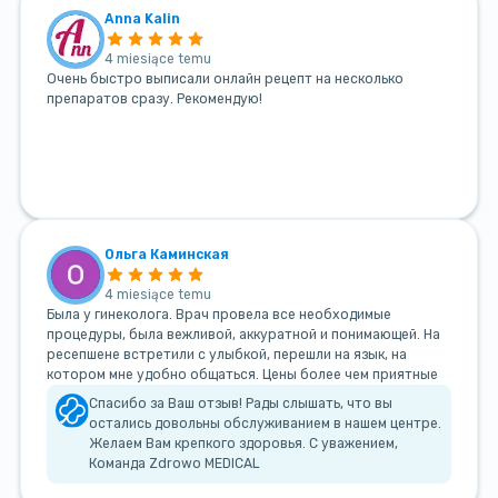
Anna Kalin
4 miesiące temu
Очень быстро выписали онлайн рецепт на несколько
препаратов сразу. Рекомендую!
Ольга Каминская
4 miesiące temu
Была у гинеколога. Врач провела все необходимые
процедуры, была вежливой, аккуратной и понимающей. На
ресепшене встретили с улыбкой, перешли на язык, на
котором мне удобно общаться. Цены более чем приятные
Спасибо за Ваш отзыв! Рады слышать, что вы
остались довольны обслуживанием в нашем центре.
Желаем Вам крепкого здоровья. С уважением,
Команда Zdrowo MEDICAL