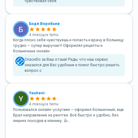
чувствовал себя
Бодя Воробьев
4 miesiące temu
Когда плохо себя чувствуешь и попасть к врачу в больницу
трудно — супер выручает! Оформлял рецепты и
больничные онлайн
Спасибо за Ваш отзыв! Рады, что наш сервис
оказался для Вас удобным и помог быстро решить
вопрос с
Yauheni
4 miesiące temu
Пользовался онлайн-услугами — оформил больничный, еще
брал направление на рентген. Всё быстро и удобно, без
лишних походов в клинику. 👍 …