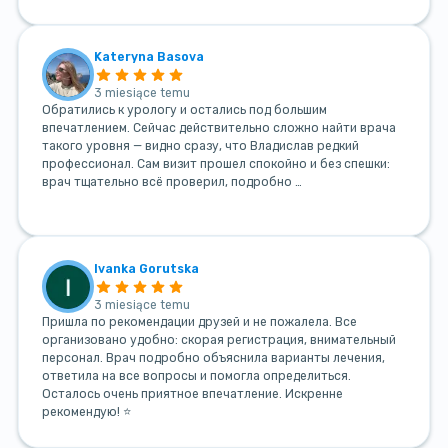
Kateryna Basova
3 miesiące temu
Обратились к урологу и остались под большим
впечатлением. Сейчас действительно сложно найти врача
такого уровня — видно сразу, что Владислав редкий
профессионал. Сам визит прошел спокойно и без спешки:
врач тщательно всё проверил, подробно …
Ivanka Gorutska
3 miesiące temu
Пришла по рекомендации друзей и не пожалела. Все
организовано удобно: скорая регистрация, внимательный
персонал. Врач подробно объяснила варианты лечения,
ответила на все вопросы и помогла определиться.
Осталось очень приятное впечатление. Искренне
рекомендую! ⭐