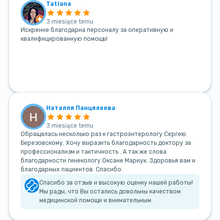
Tatiana
3 miesiące temu
Искренне благодарна персоналу за оперативную и
квалифицированную помощь!
Наталля Панцялеева
3 miesiące temu
Обращалась несколько раз к гастроэнтерологу Сергею
Березовскому. Хочу выразить благодарность доктору за
профессионализм и тактичность . А так же слова
благодарности гинекологу Оксане Мариук. Здоровья вам и
благодарных пациентов. Спасибо.
Спасибо за отзыв и высокую оценку нашей работы!
Мы рады, что Вы остались довольны качеством
медицинской помощи и внимательным