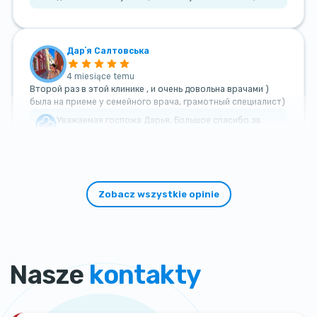
Дарʼя Салтовська
4 miesiące temu
Второй раз в этой клинике , и очень довольна врачами )
была на приеме у семейного врача, грамотный специалист)
Уважаемая госпожа Дарья, Большое спасибо за
такой теплый и добрый отзыв!
Zobacz wszystkie opinie
Nasze
kontakty