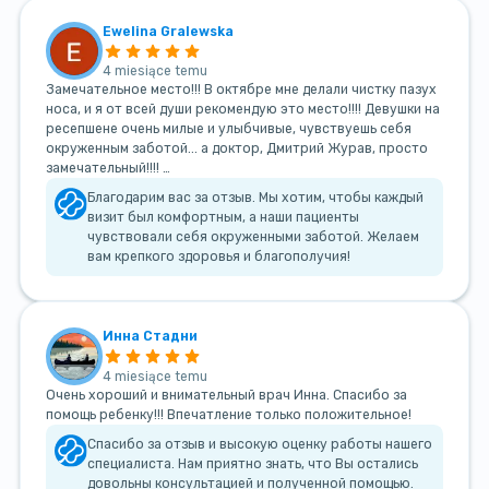
Ewelina Gralewska
4 miesiące temu
Замечательное место!!! В октябре мне делали чистку пазух
носа, и я от всей души рекомендую это место!!!! Девушки на
ресепшене очень милые и улыбчивые, чувствуешь себя
окруженным заботой... а доктор, Дмитрий Журав, просто
замечательный!!!! …
Благодарим вас за отзыв. Мы хотим, чтобы каждый
визит был комфортным, а наши пациенты
чувствовали себя окруженными заботой. Желаем
вам крепкого здоровья и благополучия!
Инна Стадни
4 miesiące temu
Очень хороший и внимательный врач Инна. Спасибо за
помощь ребенку!!! Впечатление только положительное!
Спасибо за отзыв и высокую оценку работы нашего
специалиста. Нам приятно знать, что Вы остались
довольны консультацией и полученной помощью.