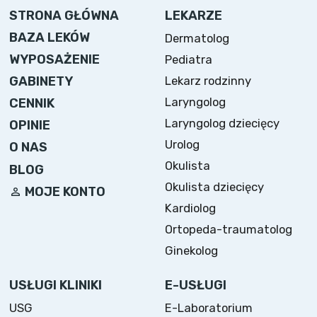
STRONA GŁÓWNA
LEKARZE
BAZA LEKÓW
Dermatolog
WYPOSAŻENIE
Pediatra
Lekarz rodzinny
GABINETY
Laryngolog
CENNIK
Laryngolog dziecięcy
OPINIE
Urolog
O NAS
Okulista
BLOG
Okulista dziecięcy
MOJE KONTO
Kardiolog
Ortopeda-traumatolog
Ginekolog
USŁUGI KLINIKI
E-USŁUGI
USG
E-Laboratorium