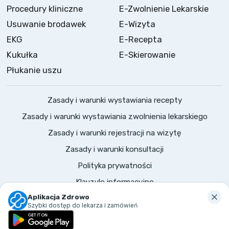
Procedury kliniczne
E-Zwolnienie Lekarskie
Usuwanie brodawek
E-Wizyta
EKG
E-Recepta
Kukułka
E-Skierowanie
Płukanie uszu
Zasady i warunki wystawiania recepty
Zasady i warunki wystawiania zwolnienia lekarskiego
Zasady i warunki rejestracji na wizytę
Zasady i warunki konsultacji
Polityka prywatności
Klauzule informacyjne
©
2026
Zdrowo.
Wszelkie prawa zastrzeżone
Aplikacja Zdrowo
Szybki dostęp do lekarza i zamówień
Tworzymy zdrową przyszłość!