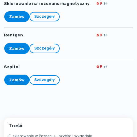
69
Skierowanie na rezonans magnetyczny
zł
Zamów
Szczegóły
69
Rentgen
zł
Zamów
Szczegóły
69
Szpital
zł
Zamów
Szczegóły
Treść
E-skierowanie w Poznaniu – szybko i wygodnie