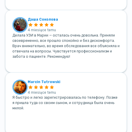
Даша Соколова
4 miesiące temu
Делала УЗИ в Марии — осталась очень довольна. Приняли
своевременно, все прошло спокойно и без дискомфорта.
Врач внимательно, во время обследования все объясняла и
отвечала на вопросы. Чувствуется профессионализм и
забота о пациенте. Рекомендую!
Marcin Tutrowski
4 miesiące temu
Я быстро и легко зарегистрировалась по телефону. Позже
я пришла туда со своим сыном, и сотрудница была очень
милой.