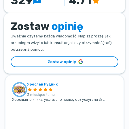
329
4.71
Zostaw
opinię
Uważnie czytamy każdą wiadomość. Napisz proszę, jak
przebiegła wizyta lub konsultacja i czy otrzymałeś(-aś)
potrzebną pomoc.
Zostaw opinię
Ярослав Рудник
3 miesiące temu
Хорошая клиника, уже давно пользуюсь услугами 👍 …