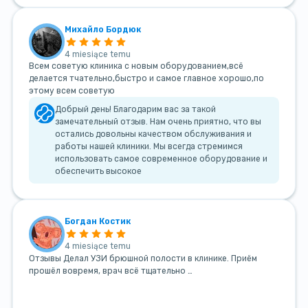
Михайло Бордюк
4 miesiące temu
Всем советую клиника с новым оборудованием,всё
делается тчательно,быстро и самое главное хорошо,по
этому всем советую
Добрый день! Благодарим вас за такой
замечательный отзыв. Нам очень приятно, что вы
остались довольны качеством обслуживания и
работы нашей клиники. Мы всегда стремимся
использовать самое современное оборудование и
обеспечить высокое
Богдан Костик
4 miesiące temu
Отзывы Делал УЗИ брюшной полости в клинике. Приём
прошёл вовремя, врач всё тщательно …