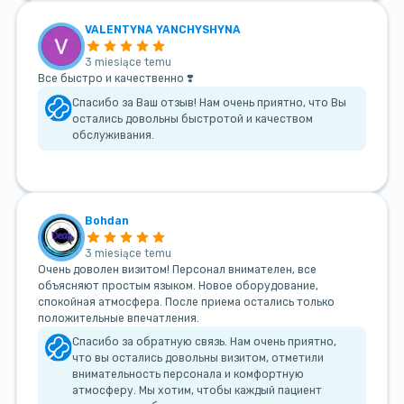
VALENTYNA YANCHYSHYNA
3 miesiące temu
Все быстро и качественно ❣️
Спасибо за Ваш отзыв! Нам очень приятно, что Вы
остались довольны быстротой и качеством
обслуживания.
Bohdan
3 miesiące temu
Очень доволен визитом! Персонал внимателен, все
объясняют простым языком. Новое оборудование,
спокойная атмосфера. После приема остались только
положительные впечатления.
Спасибо за обратную связь. Нам очень приятно,
что вы остались довольны визитом, отметили
внимательность персонала и комфортную
атмосферу. Мы хотим, чтобы каждый пациент