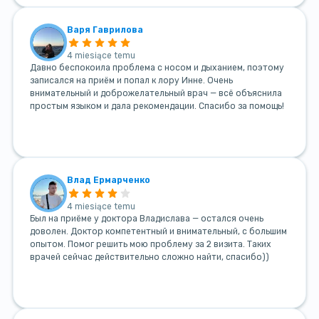
Варя Гаврилова
4 miesiące temu
Давно беспокоила проблема с носом и дыханием, поэтому
записался на приём и попал к лору Инне. Очень
внимательный и доброжелательный врач — всё объяснила
простым языком и дала рекомендации. Спасибо за помощь!
Влад Ермарченко
4 miesiące temu
Был на приёме у доктора Владислава — остался очень
доволен. Доктор компетентный и внимательный, с большим
опытом. Помог решить мою проблему за 2 визита. Таких
врачей сейчас действительно сложно найти, спасибо))