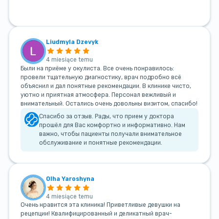
Liudmyla Dzevyk
4 miesiące temu
Были на приёме у окулиста. Все очень понравилось:
провели тщательную диагностику, врач подробно всё
объяснил и дал понятные рекомендации. В клинике чисто,
уютно и приятная атмосфера. Персонал вежливый и
внимательный. Остались очень довольны визитом, спасибо!
Спасибо за отзыв. Рады, что прием у доктора
прошёл для Вас комфортно и информативно. Нам
важно, чтобы пациенты получали внимательное
обслуживание и понятные рекомендации.
Olha Yaroshyna
4 miesiące temu
Очень нравится эта клиника! Приветливые девушки на
рецепции! Квалифицированный и деликатный врач-