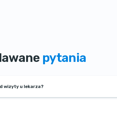
adawane
pytania
od wizyty u lekarza?