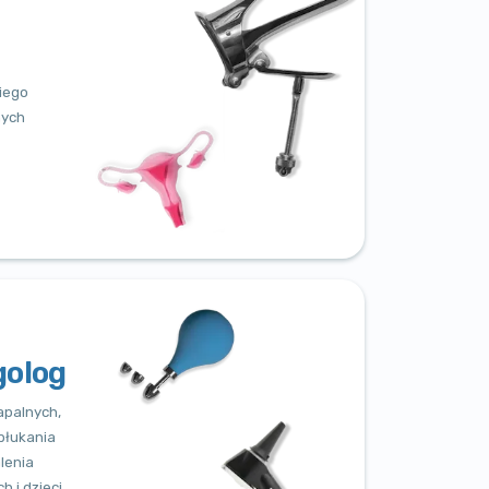
kiego
nych
golog
apalnych,
płukania
lenia
 i dzieci