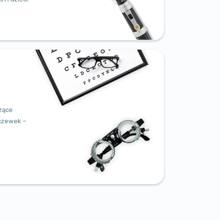
zące
oczewek –