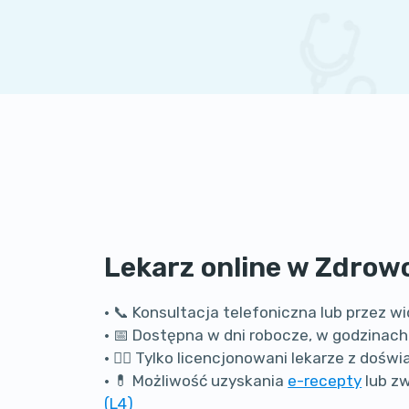
Lekarz online w Zdrow
• 📞 Konsultacja telefoniczna lub przez
• 📅 Dostępna w dni robocze, w godzinach
• 👩‍⚕️ Tylko licencjonowani lekarze z doś
• 💊 Możliwość uzyskania
e-recepty
lub z
(L4)