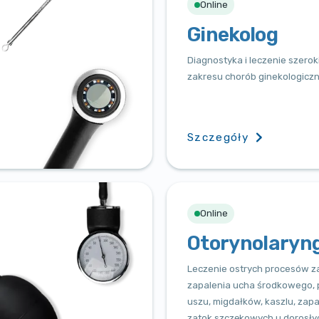
Online
Ginekolog
Diagnostyka i leczenie szero
zakresu chorób ginekologicz
Szczegóły
Online
Оtorynolaryn
Leczenie ostrych procesów z
zapalenia ucha środkowego, 
uszu, migdałków, kaszlu, zapa
zatok szczękowych u dorosłych