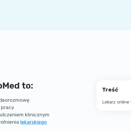
oMed to:
Treść
 wideorozmowę
Lekarz onlin
 pracy
wiadczeniem klinicznym
wolnienia
lekarskiego