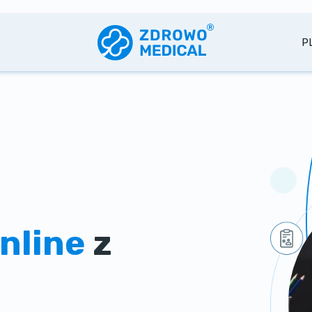
P
nline
z