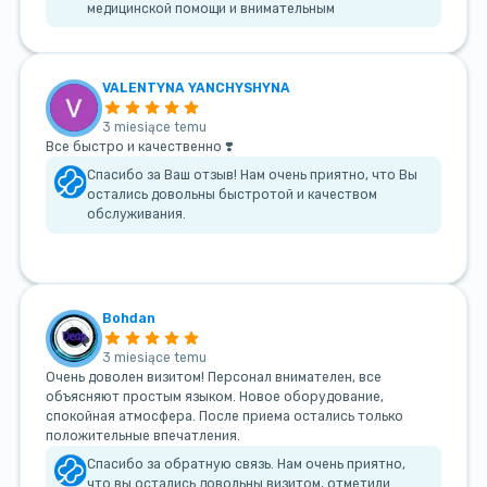
медицинской помощи и внимательным
VALENTYNA YANCHYSHYNA
3 miesiące temu
Все быстро и качественно ❣️
Спасибо за Ваш отзыв! Нам очень приятно, что Вы
остались довольны быстротой и качеством
обслуживания.
Bohdan
3 miesiące temu
Очень доволен визитом! Персонал внимателен, все
объясняют простым языком. Новое оборудование,
спокойная атмосфера. После приема остались только
положительные впечатления.
Спасибо за обратную связь. Нам очень приятно,
что вы остались довольны визитом, отметили