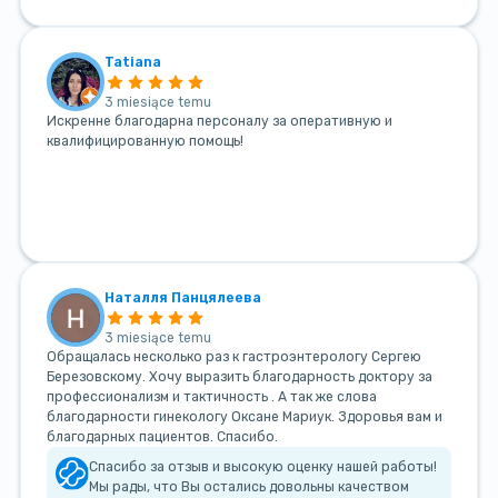
Tatiana
3 miesiące temu
Искренне благодарна персоналу за оперативную и
квалифицированную помощь!
Наталля Панцялеева
3 miesiące temu
Обращалась несколько раз к гастроэнтерологу Сергею
Березовскому. Хочу выразить благодарность доктору за
профессионализм и тактичность . А так же слова
благодарности гинекологу Оксане Мариук. Здоровья вам и
благодарных пациентов. Спасибо.
Спасибо за отзыв и высокую оценку нашей работы!
Мы рады, что Вы остались довольны качеством