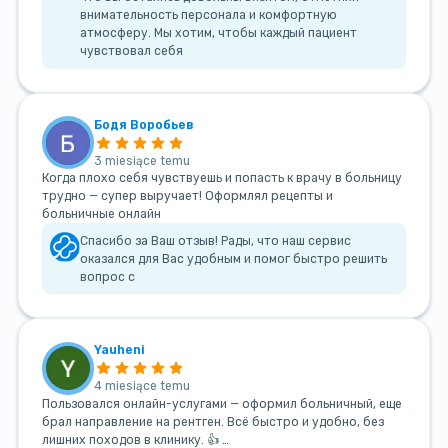
внимательность персонала и комфортную
атмосферу. Мы хотим, чтобы каждый пациент
чувствовал себя
Бодя Воробьев
3 miesiące temu
Когда плохо себя чувствуешь и попасть к врачу в больницу
трудно — супер выручает! Оформлял рецепты и
больничные онлайн
Спасибо за Ваш отзыв! Рады, что наш сервис
оказался для Вас удобным и помог быстро решить
вопрос с
Yauheni
4 miesiące temu
Пользовался онлайн-услугами — оформил больничный, еще
брал направление на рентген. Всё быстро и удобно, без
лишних походов в клинику. 👍 …