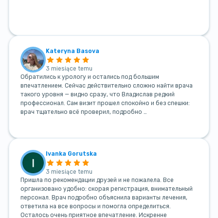
Kateryna Basova
3 miesiące temu
Обратились к урологу и остались под большим
впечатлением. Сейчас действительно сложно найти врача
такого уровня — видно сразу, что Владислав редкий
профессионал. Сам визит прошел спокойно и без спешки:
врач тщательно всё проверил, подробно …
Ivanka Gorutska
3 miesiące temu
Пришла по рекомендации друзей и не пожалела. Все
организовано удобно: скорая регистрация, внимательный
персонал. Врач подробно объяснила варианты лечения,
ответила на все вопросы и помогла определиться.
Осталось очень приятное впечатление. Искренне