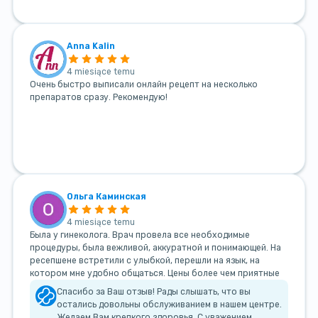
Anna Kalin
4 miesiące temu
Очень быстро выписали онлайн рецепт на несколько
препаратов сразу. Рекомендую!
Ольга Каминская
4 miesiące temu
Была у гинеколога. Врач провела все необходимые
процедуры, была вежливой, аккуратной и понимающей. На
ресепшене встретили с улыбкой, перешли на язык, на
котором мне удобно общаться. Цены более чем приятные
Спасибо за Ваш отзыв! Рады слышать, что вы
остались довольны обслуживанием в нашем центре.
Желаем Вам крепкого здоровья. С уважением,