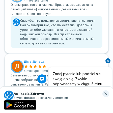
4 miesiące temu
Очень нравится эта клиника! Приветливые девушки на
рецепции! Квалифицированный и деликатный врач-
гинеколог! Очень советую!
Спасибо, что поделились своими впечатлениями.
Нам очень приятно, что Вы остались довольны
уровнем обслуживания и качеством оказанной
медицинской помощи. Всегда стремимся
обеспечить профессиональный и внимательный
сервис для наших пациентов.
Діма Дунець
4 miesiące temu
Заказывал больничный все вовремя и качественно, врач
Лидия собрала подробный анамнез и выставила
действенное лечение. Рекомендую
Спасибо за отзыв. Ценим ваши слова и рады, что
Aplikacja Zdrowo
процесс оформления больничного был
Szybki dostęp do lekarza i zamówień
осуществлен своевременно и на высоком уровне.
Мы стремимся обеспечить профессиональную
медицинскую помощь и высокий стандарт