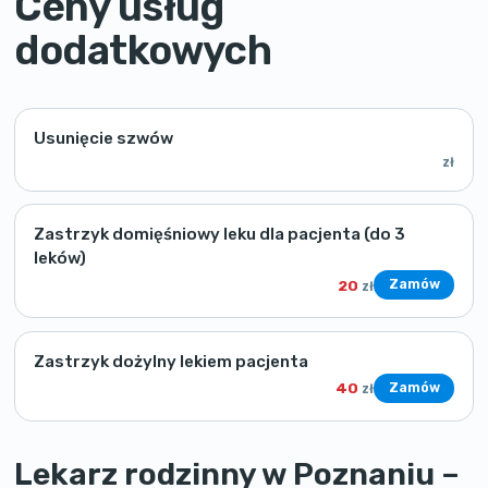
Ceny usług
dodatkowych
Usunięcie szwów
zł
Zastrzyk domięśniowy leku dla pacjenta (do 3
leków)
20
Zamów
zł
Zastrzyk dożylny lekiem pacjenta
40
Zamów
zł
Lekarz rodzinny w Poznaniu –