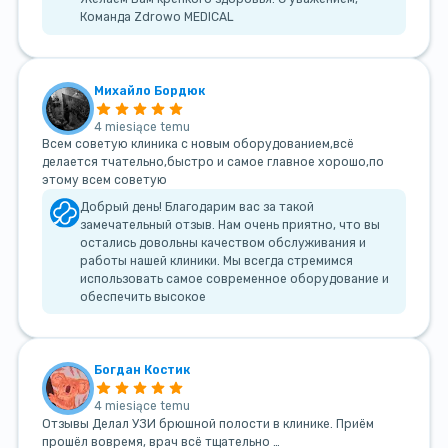
Команда Zdrowo MEDICAL
Михайло Бордюк
4 miesiące temu
Всем советую клиника с новым оборудованием,всё
делается тчательно,быстро и самое главное хорошо,по
этому всем советую
Добрый день! Благодарим вас за такой
замечательный отзыв. Нам очень приятно, что вы
остались довольны качеством обслуживания и
работы нашей клиники. Мы всегда стремимся
использовать самое современное оборудование и
обеспечить высокое
Богдан Костик
4 miesiące temu
Отзывы Делал УЗИ брюшной полости в клинике. Приём
прошёл вовремя, врач всё тщательно …