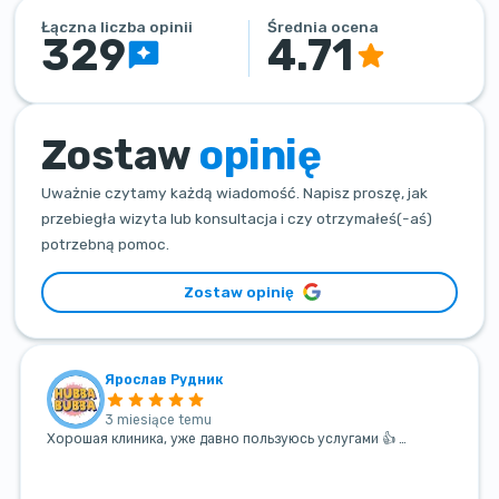
Łączna liczba opinii
Średnia ocena
329
4.71
Zostaw
opinię
Uważnie czytamy każdą wiadomość. Napisz proszę, jak
przebiegła wizyta lub konsultacja i czy otrzymałeś(-aś)
potrzebną pomoc.
Zostaw opinię
Ярослав Рудник
3 miesiące temu
Хорошая клиника, уже давно пользуюсь услугами 👍 …