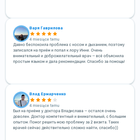
Варя Гаврилова
4 miesiące temu
Давно беспокоила проблема с носом и дыханием, поэтому
записался на приём и попал к лору Инне. Очень
внимательный и доброжелательный врач — всё объяснила
простым языком и дала рекомендации. Спасибо за помощь!
Влад Ермарченко
4 miesiące temu
Был на приёме у доктора Владислава — остался очень
доволен. Доктор компетентный и внимательный, с большим
опытом. Помог решить мою проблему за 2 визита. Таких
врачей сейчас действительно сложно найти, спасибо))