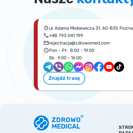
ul. Adama Mickiewicza 31, 60-835 Pozn
+48 793 041 199
rejestracja@zdrowomed.com
Pon - Pt :
8:00 - 19:00
Sb :
9:00 - 16:00
Znajdź trasę
STRO
BAZA 