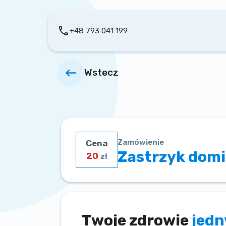
+48 793 041 199
Wstecz
Zamówienie
Cena
Zastrzyk domię
20
zł
Twoje zdrowie
jed