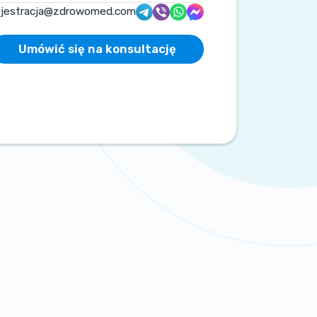
ejestracja@zdrowomed.com
Umówić się na konsultację