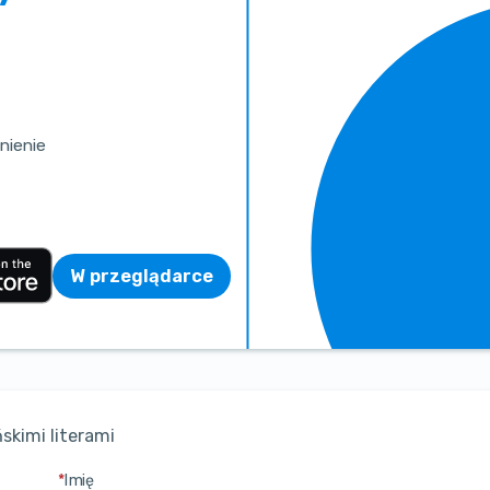
nienie
W przeglądarce
skimi literami
*
Imię