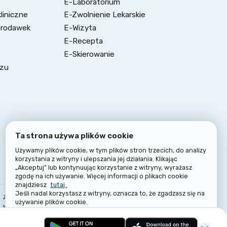
E-Laboratorium
liniczne
E-Zwolnienie Lekarskie
brodawek
E-Wizyta
E-Recepta
E-Skierowanie
szu
Ta strona używa plików cookie
Używamy plików cookie, w tym plików stron trzecich, do analizy
korzystania z witryny i ulepszania jej działania. Klikając
„Akceptuj” lub kontynuując korzystanie z witryny, wyrażasz
zgodę na ich używanie. Więcej informacji o plikach cookie
znajdziesz
tutaj.
Jeśli nadal korzystasz z witryny, oznacza to, że zgadzasz się na
a
Zasady i warunki
Polityka
Klauzule
używanie plików cookie.
konsultacji
prywatności
informacyjne
Akceptuj