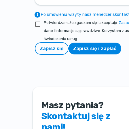
Po umówieniu wizyty nasz menedżer skontaktuj
Potwierdzam, że zgadzam się i akceptuję
Zasad
dane i informacje są prawdziwe. Korzystam z u
świadczenia usług.
Zapisz się
Zapisz się i zapłać
Masz pytania?
Skontaktuj się z
nami!