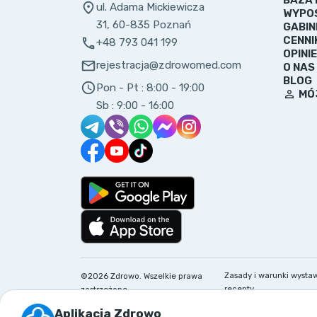
ul. Adama Mickiewicza
WYPO
31, 60-835 Poznań
GABIN
CENNI
+48 793 041 199
OPINIE
rejestracja@zdrowomed.com
O NAS
BLOG
Pon - Pt :
8:00 - 19:00
MÓ
Sb :
9:00 - 16:00
Zasady i warunki wysta
©
2026
Zdrowo.
Wszelkie prawa
recepty
zastrzeżone
Aplikacja Zdrowo