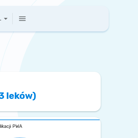
L
3 leków)