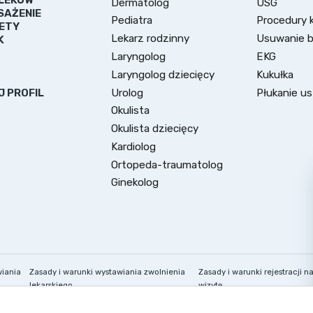
Dermatolog
USG
SAŻENIE
Pediatra
Procedury k
ETY
Lekarz rodzinny
Usuwanie 
K
Laryngolog
EKG
Laryngolog dziecięcy
Kukułka
Urolog
Płukanie u
J PROFIL
Okulista
Okulista dziecięcy
Kardiolog
Ortopeda-traumatolog
Ginekolog
wiania
Zasady i warunki wystawiania zwolnienia
Zasady i warunki rejestracji n
lekarskiego
wizytę