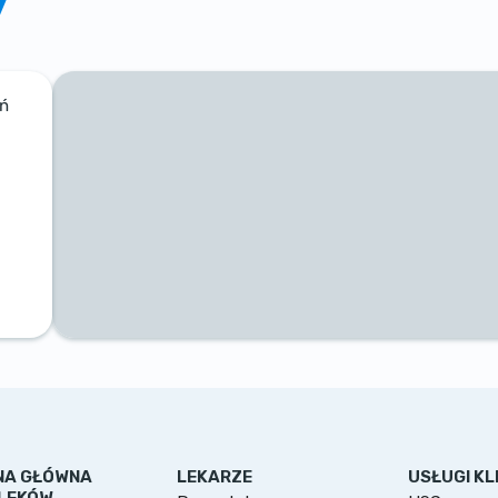
ań
NA GŁÓWNA
LEKARZE
USŁUGI KLI
LEKÓW