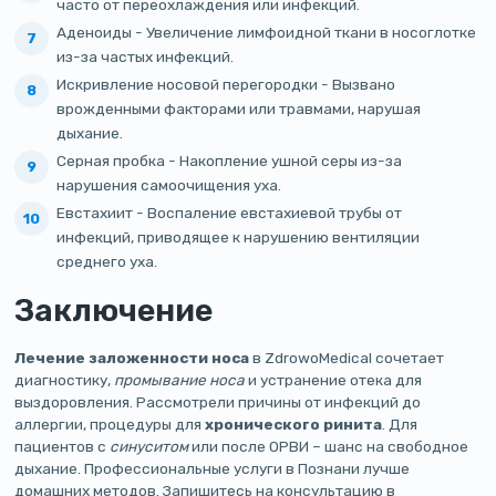
часто от переохлаждения или инфекций.
Аденоиды - Увеличение лимфоидной ткани в носоглотке
из-за частых инфекций.
Искривление носовой перегородки - Вызвано
врожденными факторами или травмами, нарушая
дыхание.
Серная пробка - Накопление ушной серы из-за
нарушения самоочищения уха.
Евстахиит - Воспаление евстахиевой трубы от
инфекций, приводящее к нарушению вентиляции
среднего уха.
Заключение
Лечение заложенности носа
в ZdrowoMedical сочетает
диагностику,
промывание носа
и устранение отека для
выздоровления. Рассмотрели причины от инфекций до
аллергии, процедуры для
хронического ринита
. Для
пациентов с
синуситом
или после ОРВИ – шанс на свободное
дыхание. Профессиональные услуги в Познани лучше
домашних методов. Запишитесь на консультацию в