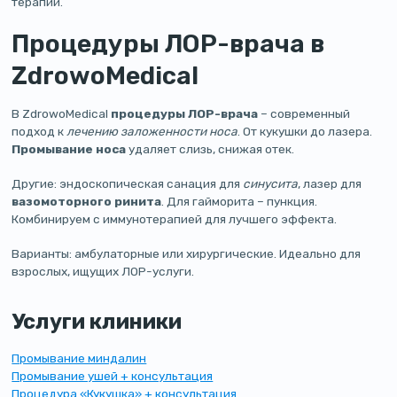
терапии.
Процедуры ЛОР-врача в
ZdrowoMedical
В ZdrowoMedical
процедуры ЛОР-врача
– современный
подход к
лечению заложенности носа
. От кукушки до лазера.
Промывание носа
удаляет слизь, снижая отек.
Другие: эндоскопическая санация для
синусита
, лазер для
вазомоторного ринита
. Для гайморита – пункция.
Комбинируем с иммунотерапией для лучшего эффекта.
Варианты: амбулаторные или хирургические. Идеально для
взрослых, ищущих ЛОР-услуги.
Услуги клиники
Промывание миндалин
Промывание ушей + консультация
Процедура «Кукушка» + консультация