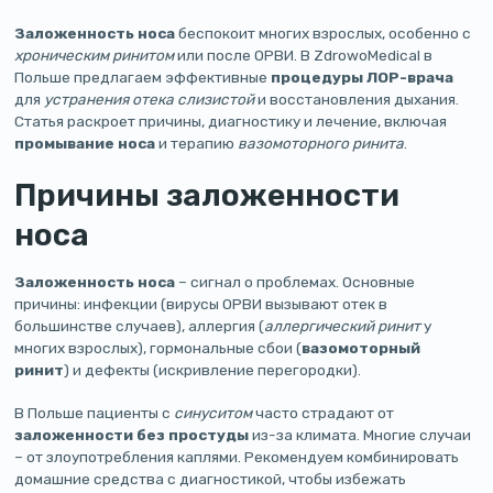
Заложенность носа
беспокоит многих взрослых, особенно с
хроническим ринитом
или после ОРВИ. В ZdrowoMedical в
Польше предлагаем эффективные
процедуры ЛОР-врача
для
устранения отека слизистой
и восстановления дыхания.
Статья раскроет причины, диагностику и лечение, включая
промывание носа
и терапию
вазомоторного ринита
.
Причины заложенности
носа
Заложенность носа
– сигнал о проблемах. Основные
причины: инфекции (вирусы ОРВИ вызывают отек в
большинстве случаев), аллергия (
аллергический ринит
у
многих взрослых), гормональные сбои (
вазомоторный
ринит
) и дефекты (искривление перегородки).
В Польше пациенты с
синуситом
часто страдают от
заложенности без простуды
из-за климата. Многие случаи
– от злоупотребления каплями. Рекомендуем комбинировать
домашние средства с диагностикой, чтобы избежать