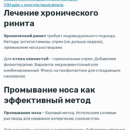
УЗИ шеи + консультация врача
Лечение хронического
ринита
Хронический ринит
требует индивидуального подхода.
Методы: антигистамины, спреи (не дольше недели),
промывание носа
растворами.
Для
отека слизистой
– гормональные спреи. Добавляем
физиотерапию. Варианты: медикаментозный или
комбинированный. Фокус на профилактике для страдающих
насморком.
Промывание носа как
эффективный метод
Промывание носа
– базовый метод. Используем солевые
растворы для смывания аллергенов, снижая отек.
Для
синусита
– кукушка с антисептиками. Добавляем эфирные