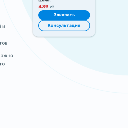
439
zł
Заказать
Консультация
 и
гов.
важно
го