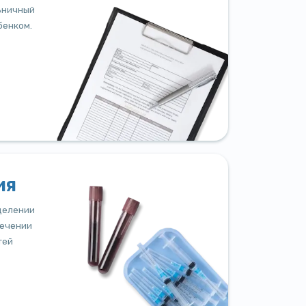
ьничный
бенком.
ия
делении
лечении
тей