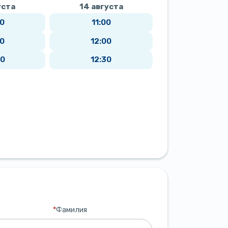
уста
14 августа
19 август
00
11:00
19:00
30
12:00
19:30
00
12:30
20:00
*
Фамилия