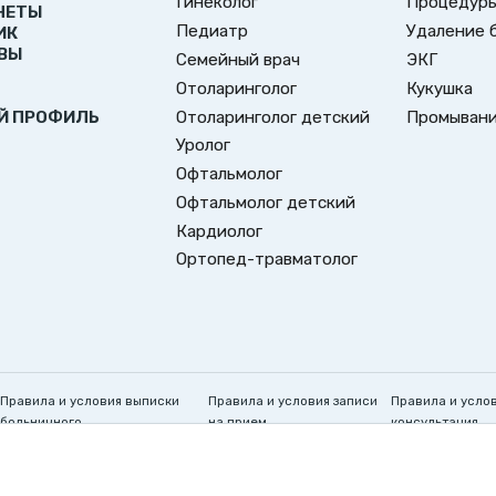
Гинеколог
Процедуры
НЕТЫ
Педиатр
Удаление 
ИК
ВЫ
Семейный врач
ЭКГ
Отоларинголог
Кукушка
Отоларинголог детский
Промывани
Й ПРОФИЛЬ
Уролог
Офтальмолог
Офтальмолог детский
Кардиолог
Ортопед-травматолог
Правила и условия выписки
Правила и условия записи
Правила и усло
больничного
на прием
консультация
Создаём здоровое будущее!