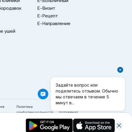
 клиники
Е-Больничный
бородавок
Е-Визит
Е-Рецепт
Е-Направление
е ушей
вия
Политика
Информационные
конфиденциальности
положения