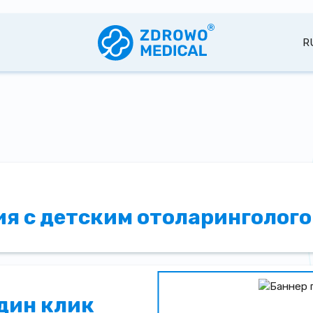
R
я с детским отоларинголог
один клик