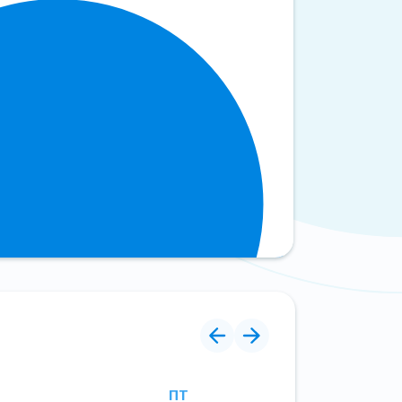
ПТ
СР