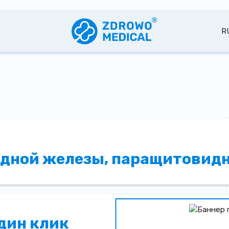
R
дной железы, паращитовид
один клик