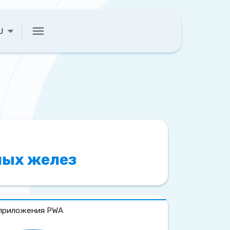
U
ных желез