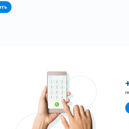
ить
r