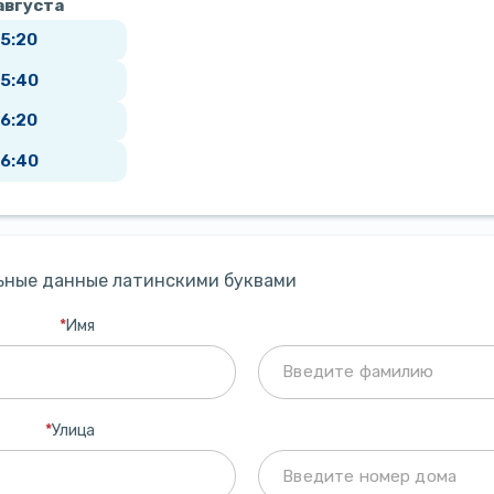
августа
15:20
15:40
16:20
16:40
ьные данные латинскими буквами
*
Имя
*
Улица