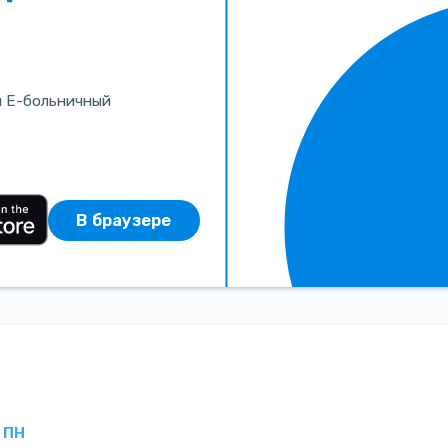
и Е-больничный
В браузере
ПН