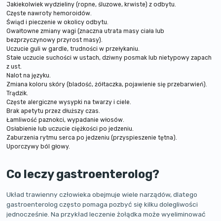
Jakiekolwiek wydzieliny (ropne, śluzowe, krwiste) z odbytu.
Częste nawroty hemoroidów.
Świąd i pieczenie w okolicy odbytu.
Gwałtowne zmiany wagi (znaczna utrata masy ciała lub
bezprzyczynowy przyrost masy).
Uczucie guli w gardle, trudności w przełykaniu.
Stałe uczucie suchości w ustach, dziwny posmak lub nietypowy zapach
z ust.
Nalot na języku.
Zmiana koloru skóry (bladość, żółtaczka, pojawienie się przebarwień).
Trądzik.
Częste alergiczne wysypki na twarzy i ciele.
Brak apetytu przez dłuższy czas.
Łamliwość paznokci, wypadanie włosów.
Osłabienie lub uczucie ciężkości po jedzeniu.
Zaburzenia rytmu serca po jedzeniu (przyspieszenie tętna).
Uporczywy ból głowy.
Co leczy gastroenterolog?
Układ trawienny człowieka obejmuje wiele narządów, dlatego
gastroenterolog często pomaga pozbyć się kilku dolegliwości
jednocześnie. Na przykład leczenie żołądka może wyeliminować