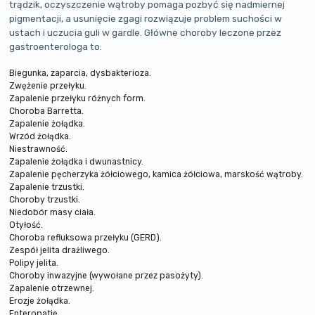
trądzik, oczyszczenie wątroby pomaga pozbyć się nadmiernej
pigmentacji, a usunięcie zgagi rozwiązuje problem suchości w
ustach i uczucia guli w gardle. Główne choroby leczone przez
gastroenterologa to:
Biegunka, zaparcia, dysbakterioza.
Zwężenie przełyku.
Zapalenie przełyku różnych form.
Choroba Barretta.
Zapalenie żołądka.
Wrzód żołądka.
Niestrawność.
Zapalenie żołądka i dwunastnicy.
Zapalenie pęcherzyka żółciowego, kamica żółciowa, marskość wątroby.
Zapalenie trzustki.
Choroby trzustki.
Niedobór masy ciała.
Otyłość.
Choroba refluksowa przełyku (GERD).
Zespół jelita drażliwego.
Polipy jelita.
Choroby inwazyjne (wywołane przez pasożyty).
Zapalenie otrzewnej.
Erozje żołądka.
Enteropatie.