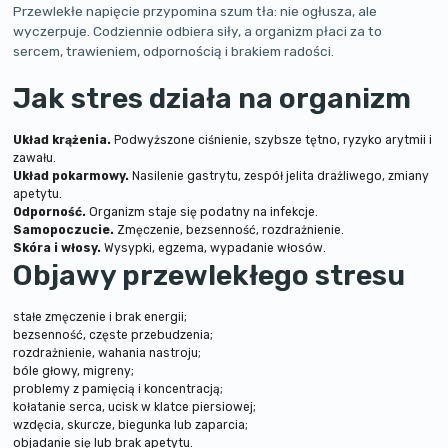
Przewlekłe napięcie przypomina szum tła: nie ogłusza, ale
wyczerpuje. Codziennie odbiera siły, a organizm płaci za to
sercem, trawieniem, odpornością i brakiem radości.
Jak stres działa na organizm
Układ krążenia.
Podwyższone ciśnienie, szybsze tętno, ryzyko arytmii i
zawału.
Układ pokarmowy.
Nasilenie gastrytu, zespół jelita drażliwego, zmiany
apetytu.
Odporność.
Organizm staje się podatny na infekcje.
Samopoczucie.
Zmęczenie, bezsenność, rozdrażnienie.
Skóra i włosy.
Wysypki, egzema, wypadanie włosów.
Objawy przewlekłego stresu
stałe zmęczenie i brak energii;
bezsenność, częste przebudzenia;
rozdrażnienie, wahania nastroju;
bóle głowy, migreny;
problemy z pamięcią i koncentracją;
kołatanie serca, ucisk w klatce piersiowej;
wzdęcia, skurcze, biegunka lub zaparcia;
objadanie się lub brak apetytu.