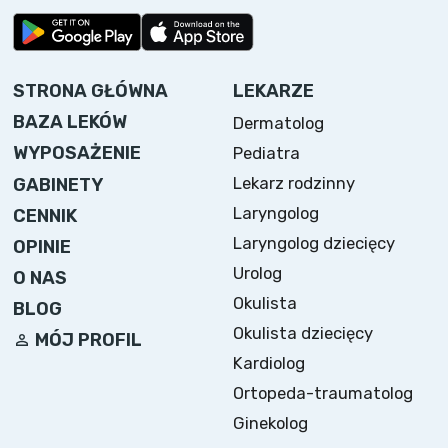
STRONA GŁÓWNA
LEKARZE
BAZA LEKÓW
Dermatolog
WYPOSAŻENIE
Pediatra
Lekarz rodzinny
GABINETY
Laryngolog
CENNIK
Laryngolog dziecięcy
OPINIE
Urolog
O NAS
Okulista
BLOG
Okulista dziecięcy
MÓJ PROFIL
Kardiolog
Ortopeda-traumatolog
Ginekolog