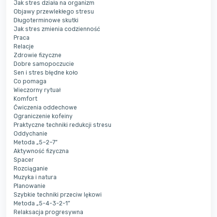
Jak stres działa na organizm
Objawy przewlekłego stresu
Długoterminowe skutki
Jak stres zmienia codzienność
Praca
Relacje
Zdrowie fizyczne
Dobre samopoczucie
Sen i stres błędne koło
Co pomaga
Wieczorny rytuał
Komfort
Ćwiczenia oddechowe
Ograniczenie kofeiny
Praktyczne techniki redukcji stresu
Oddychanie
Metoda „5–2–7”
Aktywność fizyczna
Spacer
Rozciąganie
Muzyka i natura
Planowanie
Szybkie techniki przeciw lękowi
Metoda „5-4-3-2-1”
Relaksacja progresywna