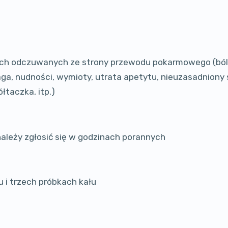
ach odczuwanych ze strony przewodu pokarmowego (bó
aga, nudności, wymioty, utrata apetytu, nieuzasadniony
łtaczka, itp.)
leży zgłosić się w godzinach porannych
 i trzech próbkach kału