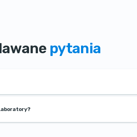
adawane
pytania
Laboratory?