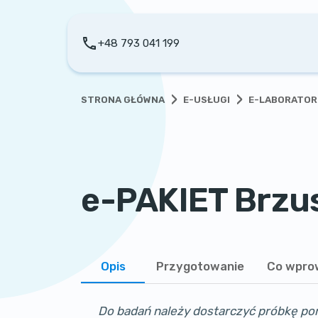
+48 793 041 199
›
›
STRONA GŁÓWNA
E-USŁUGI
E-LABORATOR
e-PAKIET Brzu
Opis
Przygotowanie
Co wpro
Do badań należy dostarczyć próbkę por