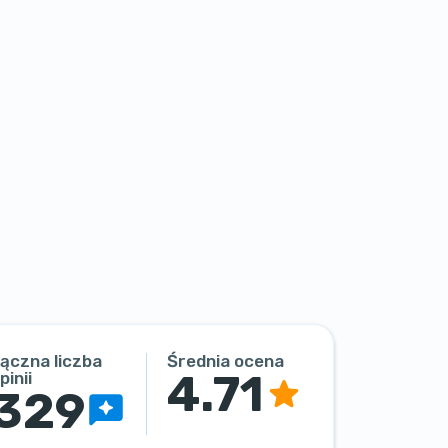
ączna liczba
Średnia ocena
4.71
pinii
329