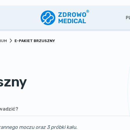
P
›
IUM
E-PAKIET BRZUSZNY
szny
wadzić?
annego moczu oraz 3 próbki kału.