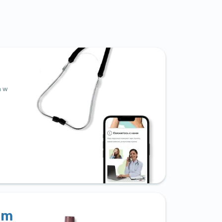
a w
um