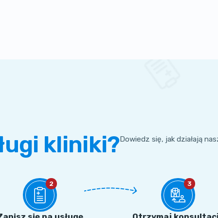
ługi kliniki?
Dowiedz się, jak działają na
2
3
Zapisz się na usługę
Otrzymaj konsultac