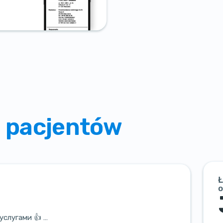
 pacjentów
Ł
o
услугами 👍 …