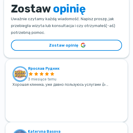
Zostaw
opinię
Uważnie czytamy każdą wiadomość. Napisz proszę, jak
przebiegła wizyta lub konsultacja i czy otrzymałeś(-aś)
potrzebną pomoc.
Zostaw opinię
Ярослав Рудник
3 miesiące temu
Хорошая клиника, уже давно пользуюсь услугами 👍 …
Kateryna Basova