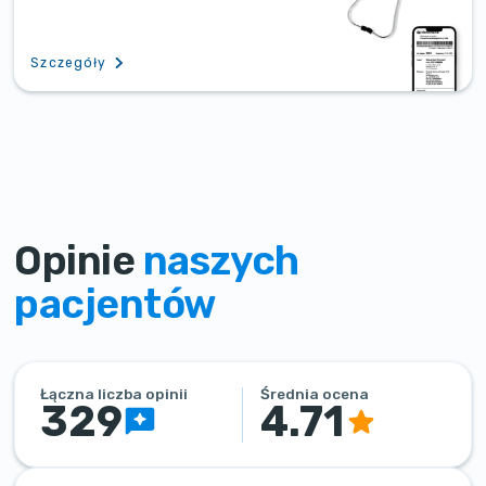
Szczegóły
Opinie
naszych
pacjentów
Łączna liczba opinii
Średnia ocena
329
4.71