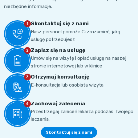
niezbędne informacje.
Skontaktuj się z nami
1
Nasz personel pomoże Ci zrozumieć, jaką
usługę potrzebujesz
Zapisz się na usługę
2
Umów się na wizytę i opłać usługę na naszej
stronie internetowej lub w klinice
Otrzymaj konsultację
3
E-konsultacja lub osobista wizyta
Zachowaj zalecenia
4
Przestrzegaj zaleceń lekarza podczas Twojego
leczenia.
Skontaktuj się z nami