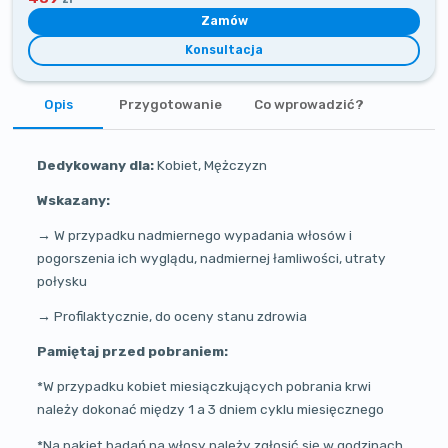
Zamów
Konsultacja
Opis
Przygotowanie
Co wprowadzić?
Dedykowany dla:
Kobiet, Mężczyzn
Wskazany:
→
W przypadku nadmiernego wypadania włosów i
pogorszenia ich wyglądu, nadmiernej łamliwości, utraty
połysku
→ Profilaktycznie, do oceny stanu zdrowia
Pamiętaj przed pobraniem:
*W przypadku kobiet miesiączkujących pobrania krwi
należy dokonać między 1 a 3 dniem cyklu miesięcznego
*Na pakiet badań na włosy należy zgłosić się w godzinach