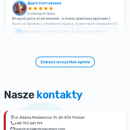
Дарʼя Салтовська
4 miesiące temu
Второй раз в этой клинике , и очень довольна врачами )
была на приеме у семейного врача, грамотный специалист)
Уважаемая госпожа Дарья, Большое спасибо за
такой теплый и добрый отзыв!
Zobacz wszystkie opinie
Nasze
kontakty
ul. Adama Mickiewicza 31, 60-835 Poznań
+48 793 041 199
rejestracja@zdrowomed.com