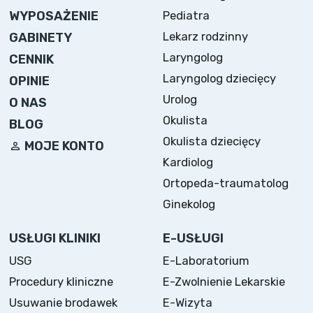
WYPOSAŻENIE
Pediatra
Lekarz rodzinny
GABINETY
Laryngolog
CENNIK
Laryngolog dziecięcy
OPINIE
Urolog
O NAS
Okulista
BLOG
Okulista dziecięcy
MOJE KONTO
Kardiolog
Ortopeda-traumatolog
Ginekolog
USŁUGI KLINIKI
E-USŁUGI
USG
E-Laboratorium
Procedury kliniczne
E-Zwolnienie Lekarskie
Usuwanie brodawek
E-Wizyta