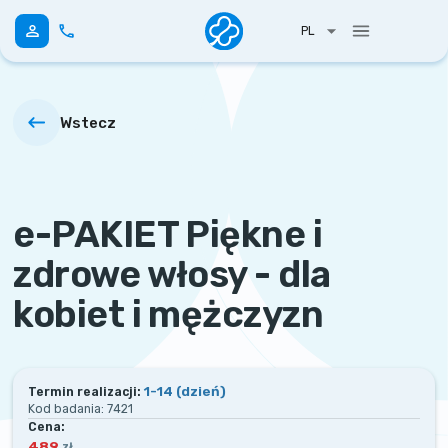
PL
Wstecz
e-PAKIET Piękne i
zdrowe włosy - dla
kobiet i mężczyzn
1-14
(dzień)
Termin realizacji:
Kod badania:
7421
Cena:
489
zł