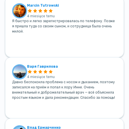
Marcin Tutrowski
4 miesiące temu
Я быстро и легко зарегистрировалась по телефону. Позже
я пришла туда со своим сыном, и сотрудница была очень
милой.
Варя Гаврилова
4 miesiące temu
Давно беспокоила проблема с носом и дыханием, поэтому
записался на приём и попал к лору Инне. Очень
внимательный и доброжелательный врач — всё объяснила
простым языком и дала рекомендации. Спасибо за помощь!
Влад Ермарченко