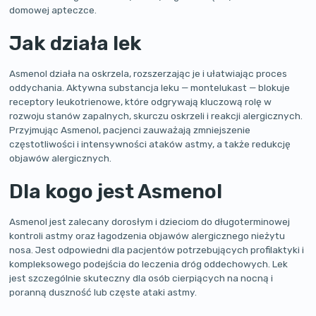
domowej apteczce.
Jak działa lek
Asmenol działa na oskrzela, rozszerzając je i ułatwiając proces
oddychania. Aktywna substancja leku — montelukast — blokuje
receptory leukotrienowe, które odgrywają kluczową rolę w
rozwoju stanów zapalnych, skurczu oskrzeli i reakcji alergicznych.
Przyjmując Asmenol, pacjenci zauważają zmniejszenie
częstotliwości i intensywności ataków astmy, a także redukcję
objawów alergicznych.
Dla kogo jest Asmenol
Asmenol jest zalecany dorosłym i dzieciom do długoterminowej
kontroli astmy oraz łagodzenia objawów alergicznego nieżytu
nosa. Jest odpowiedni dla pacjentów potrzebujących profilaktyki i
kompleksowego podejścia do leczenia dróg oddechowych. Lek
jest szczególnie skuteczny dla osób cierpiących na nocną i
poranną duszność lub częste ataki astmy.