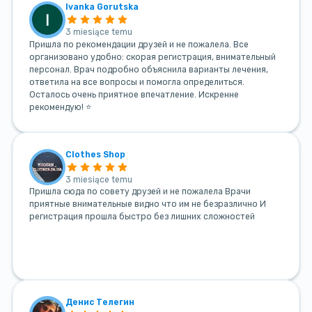
Ivanka Gorutska
3 miesiące temu
Пришла по рекомендации друзей и не пожалела. Все
организовано удобно: скорая регистрация, внимательный
персонал. Врач подробно объяснила варианты лечения,
ответила на все вопросы и помогла определиться.
Осталось очень приятное впечатление. Искренне
рекомендую! ⭐
Clothes Shop
3 miesiące temu
Пришла сюда по совету друзей и не пожалела Врачи
приятные внимательные видно что им не безразлично И
регистрация прошла быстро без лишних сложностей
Денис Телегин