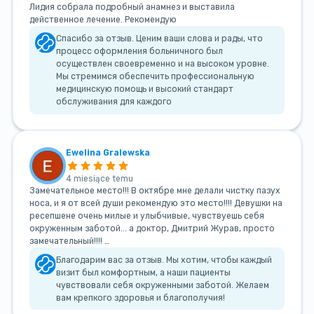
Лидия собрала подробный анамнез и выставила
действенное лечение. Рекомендую
Спасибо за отзыв. Ценим ваши слова и рады, что
процесс оформления больничного был
осуществлен своевременно и на высоком уровне.
Мы стремимся обеспечить профессиональную
медицинскую помощь и высокий стандарт
обслуживания для каждого
Ewelina Gralewska
4 miesiące temu
Замечательное место!!! В октябре мне делали чистку пазух
носа, и я от всей души рекомендую это место!!!! Девушки на
ресепшене очень милые и улыбчивые, чувствуешь себя
окруженным заботой... а доктор, Дмитрий Журав, просто
замечательный!!!! …
Благодарим вас за отзыв. Мы хотим, чтобы каждый
визит был комфортным, а наши пациенты
чувствовали себя окруженными заботой. Желаем
вам крепкого здоровья и благополучия!