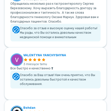
Обращалась несколько раз к гастроэнтерологу Сергею
Березовскому. Хочу выразить благодарность доктору за
профессионализм и тактичность . А так же слова
благодарности гинекологу Оксане Мариук. Здоровья вам и
благодарных пациентов. Спасибо.
Спасибо за отзыв и высокую оценку нашей работы!
Мы рады, что Вы остались довольны качеством
медицинской помощи и внимательным
VALENTYNA YANCHYSHYNA
3 miesiące temu
Все быстро и качественно ❣️
Спасибо за Ваш отзыв! Нам очень приятно, что Вы
остались довольны быстротой и качеством
обслуживания.
Bohdan