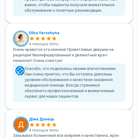
важно, чтобы пациенты получали внимательное
обслуживание и понятные рекомендации.
Olha Yaroshyna
4 miesiące temu
Очень нравится эта клиника! Приветливые девушки на
рецепции! Квалифицированный и деликатный врач-
гинеколог! Очень советую!
Спасибо, что поделились своими впечатлениями.
Нам очень приятно, что Вы остались довольны
уровнем обслуживания и качеством оказанной
медицинской помощи. Всегда стремимся
обеспечить профессиональный и внимательный
сервис для наших пациентов.
Діма Дунець
4 miesiące temu
Заказывал больничный все вовремя и качественно, врач