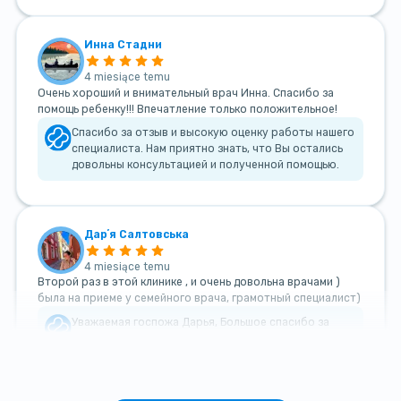
Инна Стадни
4 miesiące temu
Очень хороший и внимательный врач Инна. Спасибо за
помощь ребенку!!! Впечатление только положительное!
Спасибо за отзыв и высокую оценку работы нашего
специалиста. Нам приятно знать, что Вы остались
довольны консультацией и полученной помощью.
Дарʼя Салтовська
4 miesiące temu
Второй раз в этой клинике , и очень довольна врачами )
была на приеме у семейного врача, грамотный специалист)
Уважаемая госпожа Дарья, Большое спасибо за
такой теплый и добрый отзыв!