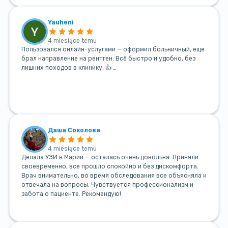
Yauheni
4 miesiące temu
Пользовался онлайн-услугами — оформил больничный, еще
брал направление на рентген. Всё быстро и удобно, без
лишних походов в клинику. 👍 …
Даша Соколова
4 miesiące temu
Делала УЗИ в Марии — осталась очень довольна. Приняли
своевременно, все прошло спокойно и без дискомфорта.
Врач внимательно, во время обследования все объясняла и
отвечала на вопросы. Чувствуется профессионализм и
забота о пациенте. Рекомендую!