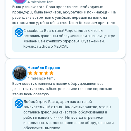
4 miesiące temu
Была у гинеколога. Врач провела все необходимые
процедуры, была вежливой, аккуратной и понимающей. На
ресепшене встретили с улыбкой, перешли на язык, на
котором мне удобно общаться. Цены более чем приятные
Спасибо за Ваш отзыв! Рады слышать, что вы
остались довольны обслуживанием в нашем центре.
Желаем Вам крепкого здоровья. С уважением,
Команда Zdrowo MEDICAL
Михайло Бордюк
4 miesiące temu
Всем советую клиника с новым оборудованием,всё
делается тчательно,быстро и самое главное хорошо,по
этому всем советую
Добрый день! Благодарим вас за такой
замечательный отзыв. Нам очень приятно, что вы
остались довольны качеством обслуживания и
работы нашей клиники. Мы всегда стремимся
использовать самое современное оборудование и
обеспечить высокое