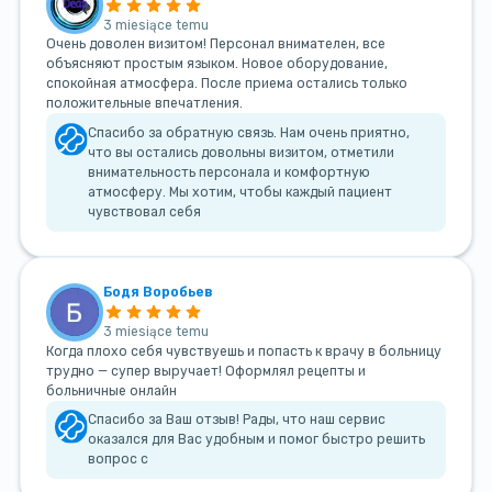
3 miesiące temu
Очень доволен визитом! Персонал внимателен, все
объясняют простым языком. Новое оборудование,
спокойная атмосфера. После приема остались только
положительные впечатления.
Спасибо за обратную связь. Нам очень приятно,
что вы остались довольны визитом, отметили
внимательность персонала и комфортную
атмосферу. Мы хотим, чтобы каждый пациент
чувствовал себя
Бодя Воробьев
3 miesiące temu
Когда плохо себя чувствуешь и попасть к врачу в больницу
трудно — супер выручает! Оформлял рецепты и
больничные онлайн
Спасибо за Ваш отзыв! Рады, что наш сервис
оказался для Вас удобным и помог быстро решить
вопрос с