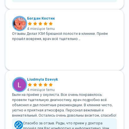
Богдан Костик
4 miesiące temu
Отзывы Делал УЗИ брюшной полости в клинике. Приём
прошёл вовремя, врач всё тщательно …
Liudmyla Dzevyk
4 miesiące temu
Были на приёме у окулиста. Все очень понравилось:
провели тщательную диагностику, врач подробно всё
объяснил и дал понятные рекомендации. В клинике чисто,
уютно и приятная атмосфера. Персонал вежливый и
внимательный. Остались очень довольны визитом, спасибо!
Спасибо за отзыв. Рады, что прием у доктора
прошёл для Вас комфортно и информативно. Нам