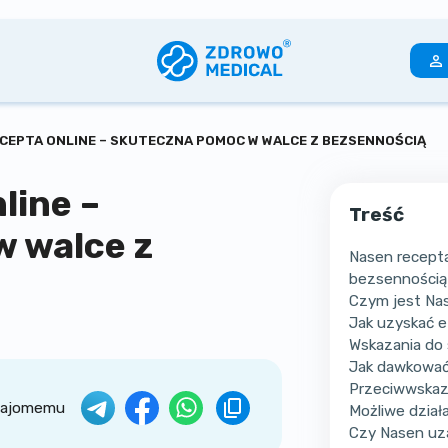
CEPTA ONLINE – SKUTECZNA POMOC W WALCE Z BEZSENNOŚCIĄ
line –
Treść
 walce z
Nasen recepta
bezsennością
Czym jest Nase
Jak uzyskać e
Wskazania do 
Jak dawkować
Przeciwwskaz
znajomemu
Możliwe dział
Czy Nasen uz