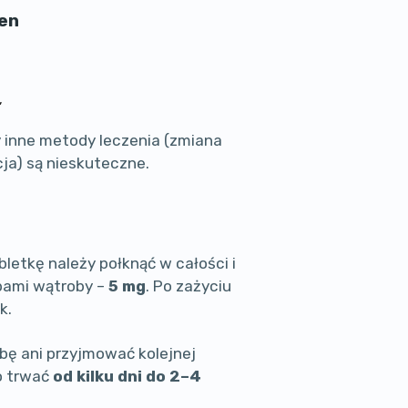
sen
,
 inne metody leczenia (zmiana
ja) są nieskuteczne.
letkę należy połknąć w całości i
obami wątroby –
5 mg
. Po zażyciu
k.
bę ani przyjmować kolejnej
o trwać
od kilku dni do 2–4