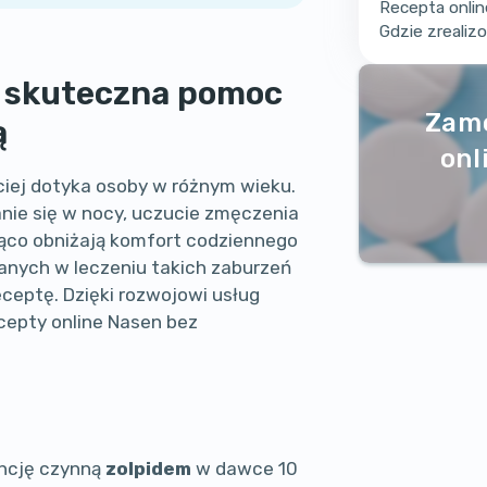
Recepta onli
Gdzie zreali
– skuteczna pomoc
Zam
ą
onl
ciej dotyka osoby w różnym wieku.
nie się w nocy, uczucie zmęczenia
ząco obniżają komfort codziennego
nych w leczeniu takich zaburzeń
eceptę. Dzięki rozwojowi usług
cepty online Nasen bez
ancję czynną
zolpidem
w dawce 10