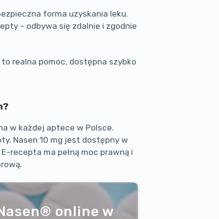
bezpieczna forma uzyskania leku.
epty – odbywa się zdalnie i zgodnie
 to realna pomoc, dostępna szybko
n?
na w każdej aptece w Polsce.
ty. Nasen 10 mg jest dostępny w
 E-recepta ma pełną moc prawną i
erową.
Nasen® online w