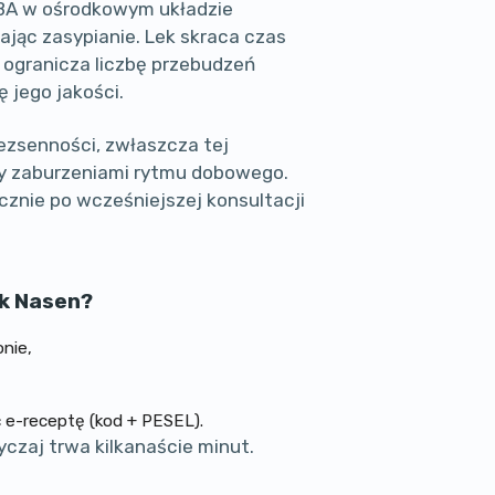
ABA w ośrodkowym układzie
ając zasypianie. Lek skraca czas
 ogranicza liczbę przebudzeń
 jego jakości.
bezsenności, zwłaszcza tej
y zaburzeniami rytmu dobowego.
znie po wcześniejszej konsultacji
ek Nasen?
nie,
 e-receptę (kod + PESEL).
yczaj trwa kilkanaście minut.