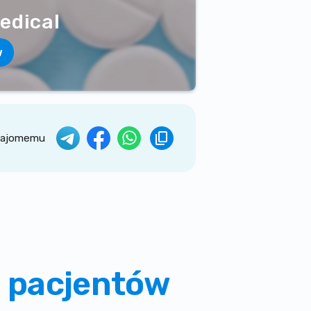
edical
w
znajomemu
 pacjentów