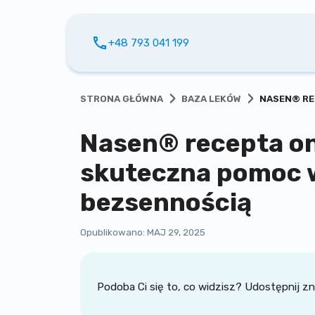
+48 793 041 199
›
›
STRONA GŁÓWNA
BAZA LEKÓW
NASEN® RE
Nasen® recepta on
skuteczna pomoc w
bezsennością
Opublikowano:
MAJ 29, 2025
Podoba Ci się to, co widzisz? Udostępnij 