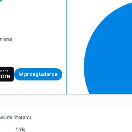
nienie
W przeglądarce
skimi literami
*
Imię