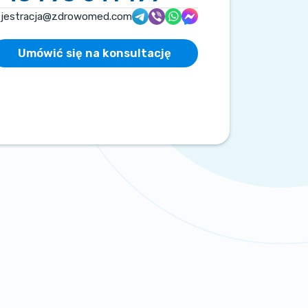
ejestracja@zdrowomed.com
Umówić się na konsultację