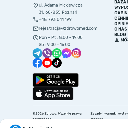
BAZA 
ul. Adama Mickiewicza
WYPO
31, 60-835 Poznań
GABIN
CENNI
+48 793 041 199
OPINIE
rejestracja@zdrowomed.com
O NAS
BLOG
Pon - Pt :
8:00 - 19:00
MÓ
Sb :
9:00 - 16:00
Zasady i warunki wysta
©
2026
Zdrowo.
Wszelkie prawa
recepty
zastrzeżone