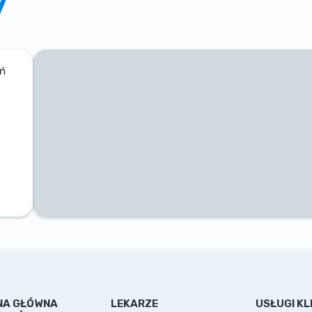
y
ań
NA GŁÓWNA
LEKARZE
USŁUGI KLI