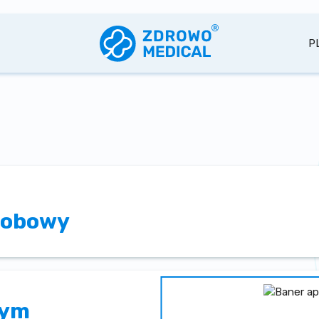
P
robowy
nym