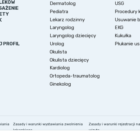
LEKÓW
Dermatolog
USG
SAŻENIE
Pediatra
Procedury k
ETY
Lekarz rodzinny
Usuwanie 
K
Laryngolog
EKG
Laryngolog dziecięcy
Kukułka
Urolog
Płukanie u
J PROFIL
Okulista
Okulista dziecięcy
Kardiolog
Ortopeda-traumatolog
Ginekolog
wiania
Zasady i warunki wystawiania zwolnienia
Zasady i warunki rejestracji n
lekarskiego
wizytę