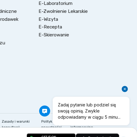
E-Laboratorium
liniczne
E-Zwolnienie Lekarskie
brodawek
E-Wizyta
E-Recepta
E-Skierowanie
szu
a
Zasady i warunki
Polityka
Klauzule
konsultacji
prywatności
informacyjne