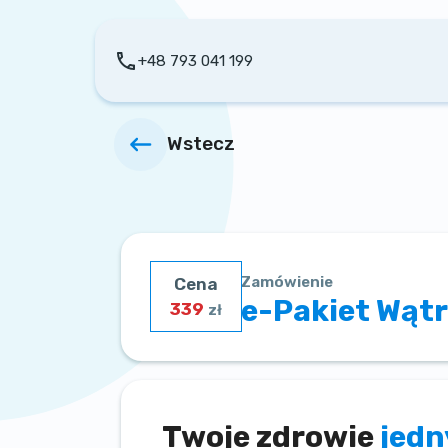
+48 793 041 199
Wstecz
Zamówienie
Cena
e-Pakiet Wąt
339
zł
Twoje zdrowie
jed