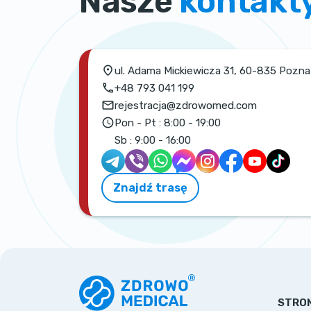
Nasze
kontakt
ul. Adama Mickiewicza 31, 60-835 Pozn
+48 793 041 199
rejestracja@zdrowomed.com
Pon - Pt :
8:00 - 19:00
Sb :
9:00 - 16:00
Znajdź trasę
STRO