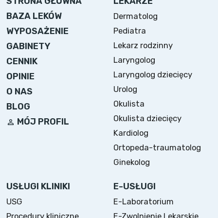
STRONA GŁÓWNA
LEKARZE
BAZA LEKÓW
Dermatolog
WYPOSAŻENIE
Pediatra
Lekarz rodzinny
GABINETY
Laryngolog
CENNIK
Laryngolog dziecięcy
OPINIE
Urolog
O NAS
Okulista
BLOG
Okulista dziecięcy
MÓJ PROFIL
Kardiolog
Ortopeda-traumatolog
Ginekolog
USŁUGI KLINIKI
E-USŁUGI
USG
E-Laboratorium
Procedury kliniczne
E-Zwolnienie Lekarskie