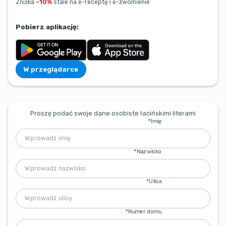
Zniżka
–10%
stale na e-receptę i e-zwolnienie
Pobierz aplikację:
W przeglądarce
Proszę podać swoje dane osobiste łacińskimi literami
*
Imię
*
Nazwisko
*
Ulica
*
Numer domu