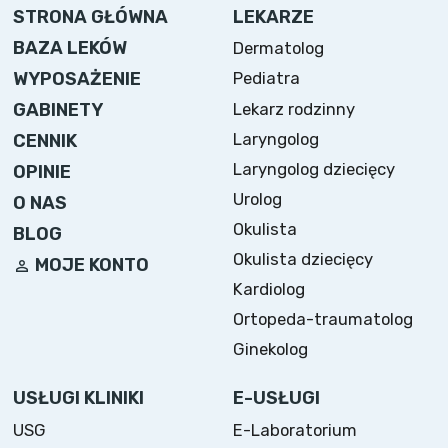
STRONA GŁÓWNA
LEKARZE
BAZA LEKÓW
Dermatolog
WYPOSAŻENIE
Pediatra
Lekarz rodzinny
GABINETY
Laryngolog
CENNIK
Laryngolog dziecięcy
OPINIE
Urolog
O NAS
Okulista
BLOG
Okulista dziecięcy
MOJE KONTO
Kardiolog
Ortopeda-traumatolog
Ginekolog
USŁUGI KLINIKI
E-USŁUGI
USG
E-Laboratorium