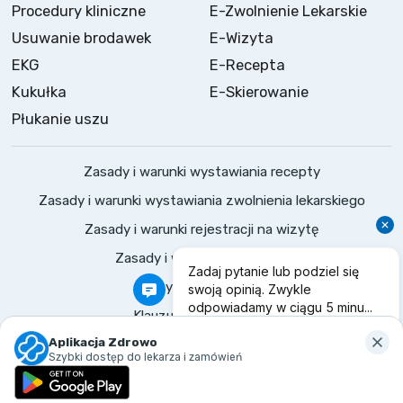
Procedury kliniczne
E-Zwolnienie Lekarskie
Usuwanie brodawek
E-Wizyta
EKG
E-Recepta
Kukułka
E-Skierowanie
Płukanie uszu
Zasady i warunki wystawiania recepty
Zasady i warunki wystawiania zwolnienia lekarskiego
Zasady i warunki rejestracji na wizytę
Zasady i warunki konsultacji
Polityka prywatności
Klauzule informacyjne
©
2026
Zdrowo.
Wszelkie prawa zastrzeżone
Aplikacja Zdrowo
Szybki dostęp do lekarza i zamówień
Tworzymy zdrową przyszłość!