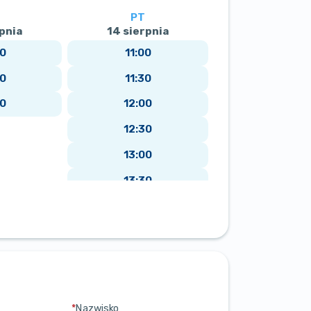
PT
PN
pnia
14 sierpnia
17 sierpni
00
11:00
12:00
30
11:30
12:30
30
12:00
13:00
12:30
13:30
13:00
14:00
13:30
14:30
14:00
15:00
14:30
15:30
16:00
16:30
17:00
*
Nazwisko