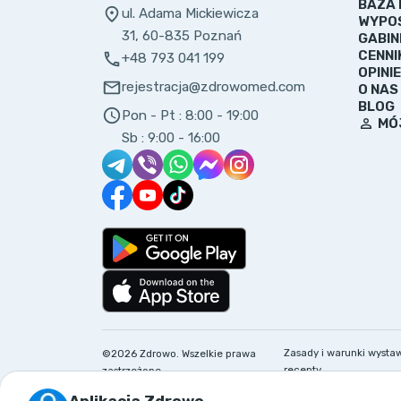
BAZA 
ul. Adama Mickiewicza
WYPO
31, 60-835 Poznań
GABIN
CENNI
+48 793 041 199
OPINIE
rejestracja@zdrowomed.com
O NAS
BLOG
Pon - Pt :
8:00 - 19:00
MÓ
Sb :
9:00 - 16:00
Zasady i warunki wysta
©
2026
Zdrowo.
Wszelkie prawa
recepty
zastrzeżone
Aplikacja Zdrowo