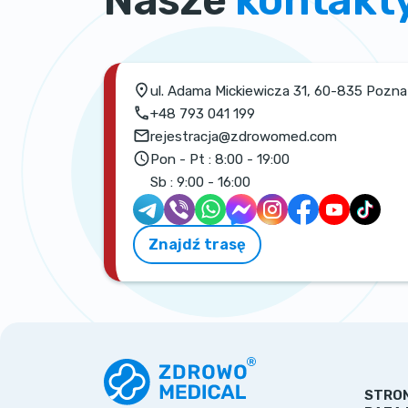
ul. Adama Mickiewicza 31, 60-835 Pozn
+48 793 041 199
rejestracja@zdrowomed.com
Pon - Pt :
8:00 - 19:00
Sb :
9:00 - 16:00
Znajdź trasę
STRO