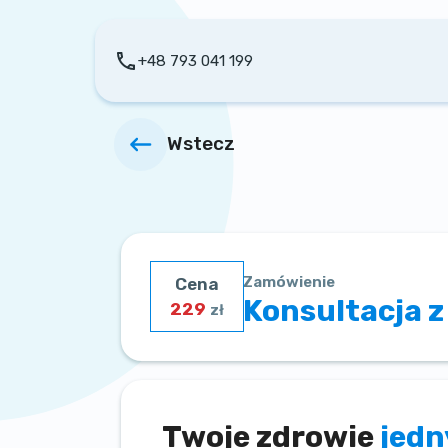
+48 793 041 199
Wstecz
Zamówienie
Cena
Konsultacja z
229
zł
Twoje zdrowie
jed