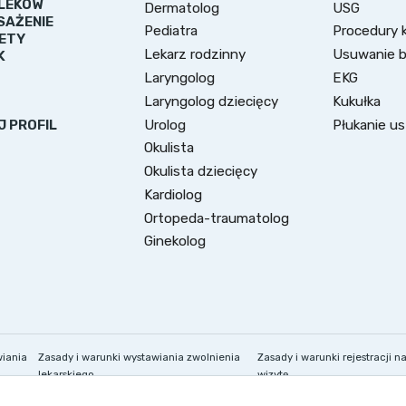
LEKÓW
Dermatolog
USG
SAŻENIE
Pediatra
Procedury k
ETY
Lekarz rodzinny
Usuwanie 
K
Laryngolog
EKG
Laryngolog dziecięcy
Kukułka
Urolog
Płukanie u
J PROFIL
Okulista
Okulista dziecięcy
Kardiolog
Ortopeda-traumatolog
Ginekolog
wiania
Zasady i warunki wystawiania zwolnienia
Zasady i warunki rejestracji n
lekarskiego
wizytę