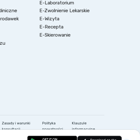
E-Laboratorium
liniczne
E-Zwolnienie Lekarskie
brodawek
E-Wizyta
E-Recepta
E-Skierowanie
szu
a
Zasady i warunki
Polityka
Klauzule
konsultacji
prywatności
informacyjne