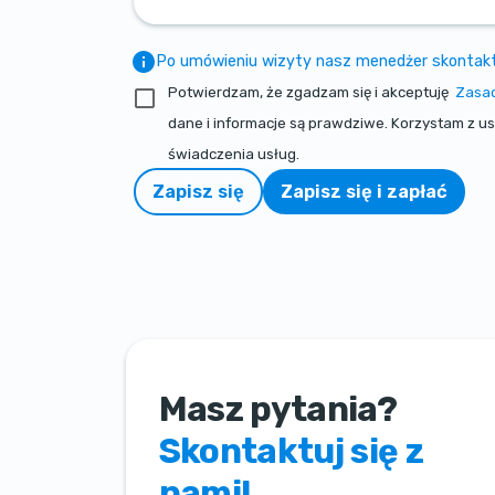
Po umówieniu wizyty nasz menedżer skontaktuj
Potwierdzam, że zgadzam się i akceptuję
Zasad
dane i informacje są prawdziwe. Korzystam z u
świadczenia usług.
Zapisz się
Zapisz się i zapłać
Masz pytania?
Skontaktuj się z
nami!