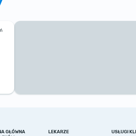
ań
NA GŁÓWNA
LEKARZE
USŁUGI KLI