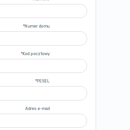
17:30
18:00
*
Numer domu
18:30
19:00
19:30
*
Kod pocztowy
*
PESEL
Adres e-mail