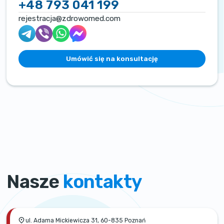
+48 793 041 199
rejestracja@zdrowomed.com
Umówić się na konsultację
Nasze
kontakty
ul. Adama Mickiewicza 31, 60-835 Poznań