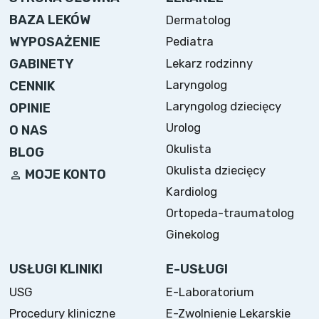
BAZA LEKÓW
Dermatolog
WYPOSAŻENIE
Pediatra
Lekarz rodzinny
GABINETY
Laryngolog
CENNIK
Laryngolog dziecięcy
OPINIE
Urolog
O NAS
Okulista
BLOG
Okulista dziecięcy
MOJE KONTO
Kardiolog
Ortopeda-traumatolog
Ginekolog
USŁUGI KLINIKI
E-USŁUGI
USG
E-Laboratorium
Procedury kliniczne
E-Zwolnienie Lekarskie