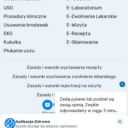
USG
E-Laboratorium
Procedury kliniczne
E-Zwolnienie Lekarskie
Usuwanie brodawek
E-Wizyta
EKG
E-Recepta
Kukułka
E-Skierowanie
Płukanie uszu
Zasady i warunki wystawiania recepty
Zasady i warunki wystawiania zwolnienia lekarskiego
Zasady i warunki rejestracji na wizytę
Zasady i warunki konsultacji
Polityka prywatności
Klauzule informacyjne
©
2026
Zdrowo.
Wszelkie prawa zastrzeżone
Aplikacja Zdrowo
Szybki dostęp do lekarza i zamówień