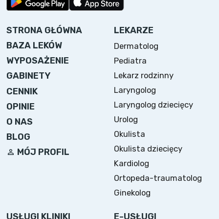
STRONA GŁÓWNA
LEKARZE
BAZA LEKÓW
Dermatolog
WYPOSAŻENIE
Pediatra
Lekarz rodzinny
GABINETY
Laryngolog
CENNIK
Laryngolog dziecięcy
OPINIE
Urolog
O NAS
Okulista
BLOG
Okulista dziecięcy
MÓJ PROFIL
Kardiolog
Ortopeda-traumatolog
Ginekolog
USŁUGI KLINIKI
E-USŁUGI