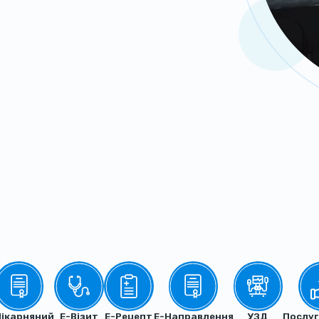
Лікарняний
Е-Візит
Е-Рецепт
Е-Направлення
УЗД
Послуг