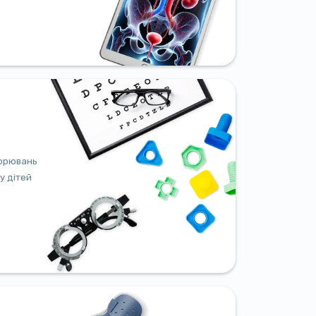
ворювань
 у дітей