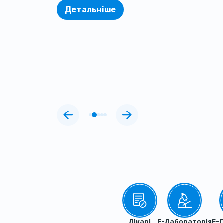
Детальніше
Quick Links
Лікарі
Е-Лабораторія
Е-