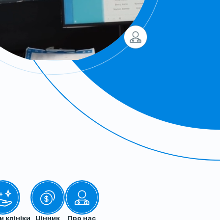
и клініки
Цінник
Про нас