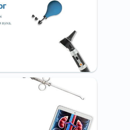
ог
х
 вуха,