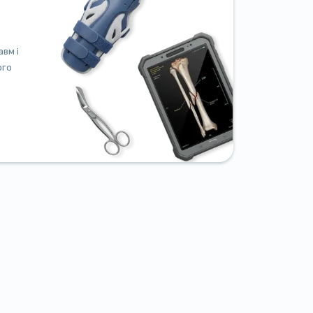
авм і
ого