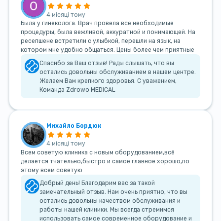
4 місяці тому
Была у гинеколога. Врач провела все необходимые
процедуры, была вежливой, аккуратной и понимающей. На
ресепшене встретили с улыбкой, перешли на язык, на
котором мне удобно общаться. Цены более чем приятные
Спасибо за Ваш отзыв! Рады слышать, что вы
остались довольны обслуживанием в нашем центре.
Желаем Вам крепкого здоровья. С уважением,
Команда Zdrowo MEDICAL
Михайло Бордюк
4 місяці тому
Всем советую клиника с новым оборудованием,всё
делается тчательно,быстро и самое главное хорошо,по
этому всем советую
Добрый день! Благодарим вас за такой
замечательный отзыв. Нам очень приятно, что вы
остались довольны качеством обслуживания и
работы нашей клиники. Мы всегда стремимся
использовать самое современное оборудование и