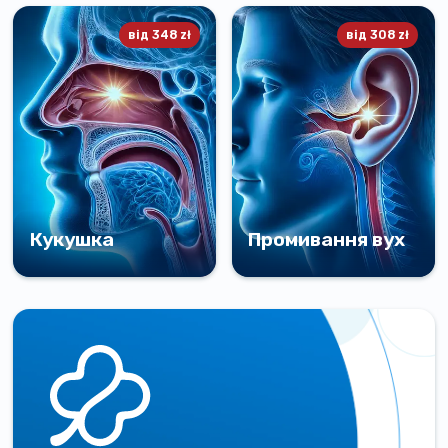
бородавок із
діагностика стану серця за
застосуванням сучасних
допомогою
від
348
zł
від
308
zł
методів
електрокардіограми
Деталі
Деталі
Кукушка
Промивання вух
Ефективне промивання
Безпечне та ефективне
носа методом Проетца для
видалення сірчаних пробок
лікування синуситу
із вух
Деталі
Деталі