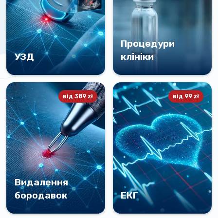
Процедури
УЗД
клініки
Швидкий та ефективний
Спеціалізується на
метод діагностики різних
визначенні діагнозу,
захворювань і станів
профілактиці та лікуванні
від
389
zł
від
99
zł
органів
захворювань дорослих і
дітей
Деталі
Деталі
Видалення
бородавок
ЕКГ
Професійне видалення
Точна та надійна