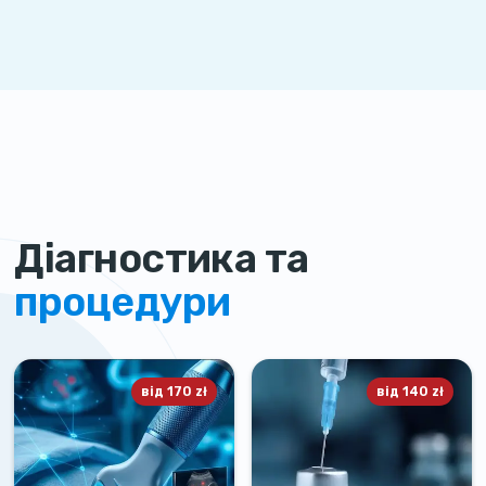
Діагностика та
процедури
від
170
zł
від
140
zł