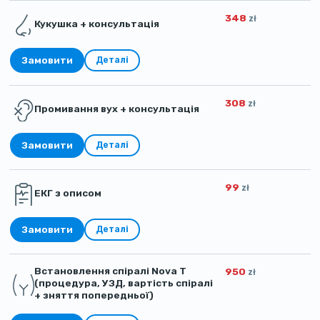
348
zł
Кукушка + консультація
Замовити
Деталі
308
zł
Промивання вух + консультація
Замовити
Деталі
99
zł
ЕКГ з описом
Замовити
Деталі
Встановлення спіралі Nova T
950
zł
(процедура, УЗД, вартість спіралі
+ зняття попередньої)