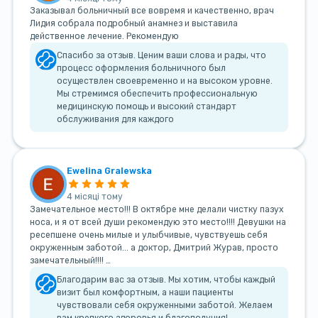
Заказывал больничный все вовремя и качественно, врач
Лидия собрала подробный анамнез и выставила
действенное лечение. Рекомендую
Спасибо за отзыв. Ценим ваши слова и рады, что
процесс оформления больничного был
осуществлен своевременно и на высоком уровне.
Мы стремимся обеспечить профессиональную
медицинскую помощь и высокий стандарт
обслуживания для каждого
Ewelina Gralewska
4 місяці тому
Замечательное место!!! В октябре мне делали чистку пазух
носа, и я от всей души рекомендую это место!!!! Девушки на
ресепшене очень милые и улыбчивые, чувствуешь себя
окруженным заботой... а доктор, Дмитрий Журав, просто
замечательный!!!! …
Благодарим вас за отзыв. Мы хотим, чтобы каждый
визит был комфортным, а наши пациенты
чувствовали себя окруженными заботой. Желаем
вам крепкого здоровья и благополучия!