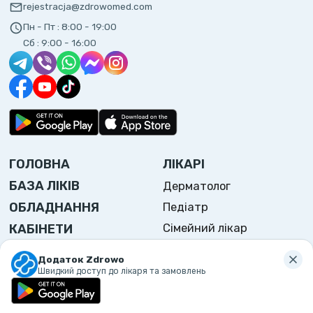
rejestracja@zdrowomed.com
Пн - Пт :
8:00 - 19:00
Сб :
9:00 - 16:00
ГОЛОВНА
ЛІКАРІ
БАЗА ЛІКІВ
Дерматолог
ОБЛАДНАННЯ
Педіатр
Сімейний лікар
КАБІНЕТИ
Отоларинголог
ЦІННИК
Додаток Zdrowo
Отоларинголог дитячий
ВІДГУКИ
Швидкий доступ до лікаря та замовлень
Уролог
ПРО НАС
Офтальмолог