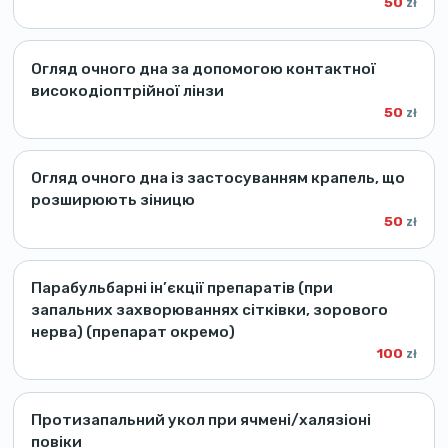
50
zł
Огляд очного дна за допомогою контактної
високодіоптрійної лінзи
50
zł
Огляд очного дна із застосуванням крапель, що
розширюють зіницю
50
zł
Парабульбарні ін’єкції препаратів (при
запальних захворюваннях сітківки, зорового
нерва) (препарат окремо)
100
zł
Протизапальний укол при ячмені/халязіоні
повіки