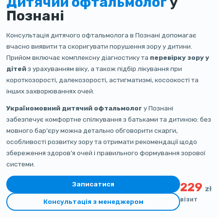
Дитячий офтальмолог
у
Познані
Консультація дитячого офтальмолога в Познані допомагає
вчасно виявити та скоригувати порушення зору у дитини.
Прийом включає комплексну діагностику та
перевірку зору у
дітей
з урахуванням віку, а також підбір лікування при
короткозорості, далекозорості, астигматизмі, косоокості та
інших захворюваннях очей.
Україномовний дитячий офтальмолог
у Познані
забезпечує комфортне спілкування з батьками та дитиною: без
мовного бар’єру можна детально обговорити скарги,
особливості розвитку зору та отримати рекомендації щодо
збереження здоров’я очей і правильного формування зорової
системи.
Записатися
229
zł
візит
Консультація з менеджером