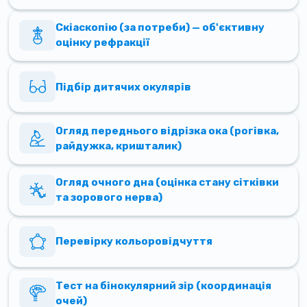
Скіаскопію (за потреби) — об'єктивну
оцінку рефракції
Підбір дитячих окулярів
Огляд переднього відрізка ока (рогівка,
райдужка, кришталик)
Огляд очного дна (оцінка стану сітківки
та зорового нерва)
Перевірку кольоровідчуття
Тест на бінокулярний зір (координація
очей)