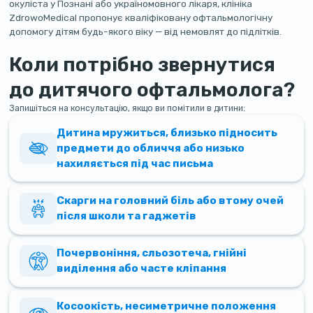
окуліста у Познані або україномовного лікаря, клініка
ZdrowoMedical пропонує кваліфіковану офтальмологічну
допомогу дітям будь-якого віку — від немовлят до підлітків.
Коли потрібно звернутися
до дитячого офтальмолога?
Запишіться на консультацію, якщо ви помітили в дитини:
Дитина мружиться, близько підносить
предмети до обличчя або низько
нахиляється під час письма
Скарги на головний біль або втому очей
після школи та гаджетів
Почервоніння, сльозотеча, гнійні
виділення або часте кліпання
Косоокість, несиметричне положення