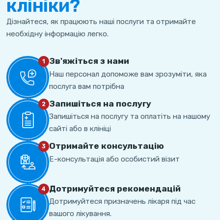
клініки?
Дізнайтеся, як працюють наші послуги та отримайте
необхідну інформацію легко.
Зв'яжіться з нами
1
Наш персонал допоможе вам зрозуміти, яка
послуга вам потрібна
Запишіться на послугу
2
Запишіться на послугу та оплатіть на нашому
сайті або в клініці
Отримайте консультацію
3
Е-консультація або особистий візит
Дотримуйтеся рекомендацій
4
Дотримуйтеся призначень лікаря під час
вашого лікування.