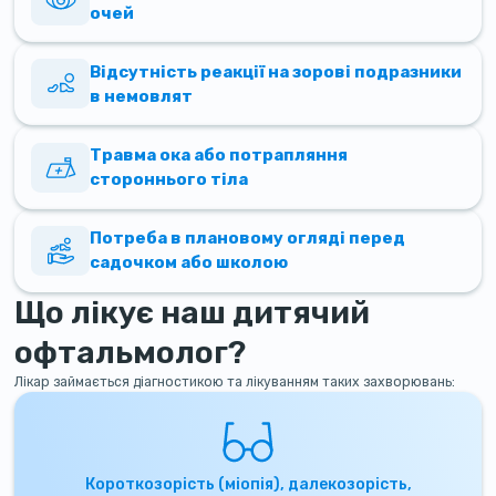
очей
Відсутність реакції на зорові подразники
в немовлят
Травма ока або потрапляння
стороннього тіла
Потреба в плановому огляді перед
садочком або школою
Що лікує наш дитячий
офтальмолог?
Лікар займається діагностикою та лікуванням таких захворювань:
Короткозорість (міопія), далекозорість,