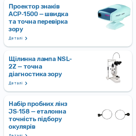
Проектор знаків
ACP‑1500 — швидка
та точна перевірка
зору
Деталі
Щілинна лампа NSL-
2Z — точна
діагностика зору
Деталі
Набір пробних лінз
JS‑158 — еталонна
точність підбору
окулярів
Деталі