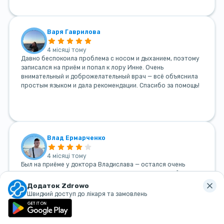
Варя Гаврилова
4 місяці тому
Давно беспокоила проблема с носом и дыханием, поэтому
записался на приём и попал к лору Инне. Очень
внимательный и доброжелательный врач — всё объяснила
простым языком и дала рекомендации. Спасибо за помощь!
Влад Ермарченко
4 місяці тому
Был на приёме у доктора Владислава — остался очень
доволен. Доктор компетентный и внимательный, с большим
опытом. Помог решить мою проблему за 2 визита. Таких
Додаток Zdrowo
врачей сейчас действительно сложно найти, спасибо))
Швидкий доступ до лікаря та замовлень