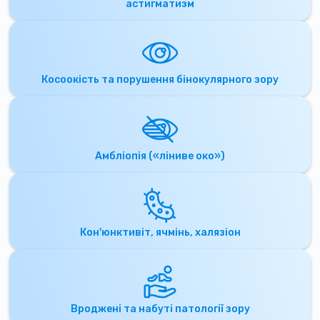
астигматизм
Косоокість та порушення бінокулярного зору
Амбліопія («ліниве око»)
Кон'юнктивіт, ячмінь, халязіон
Вроджені та набуті патології зору