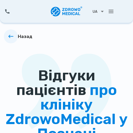
UA
Назад
Відгуки
пацієнтів
про
клініку
ZdrowoMedical у