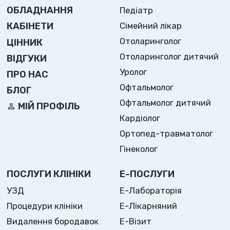
ОБЛАДНАННЯ
Педіатр
Сімейний лікар
КАБІНЕТИ
Отоларинголог
ЦІННИК
Отоларинголог дитячий
ВІДГУКИ
Уролог
ПРО НАС
Офтальмолог
БЛОГ
Офтальмолог дитячий
МІЙ ПРОФІЛЬ
Кардіолог
Ортопед-травматолог
Гінеколог
ПОСЛУГИ КЛІНІКИ
Е-ПОСЛУГИ
УЗД
Е-Лабораторія
Процедури клініки
Е-Лікарняний
Видалення бородавок
Е-Візит