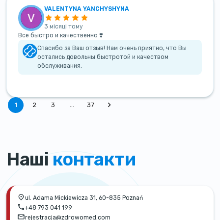
VALENTYNA YANCHYSHYNA
3 місяці тому
Все быстро и качественно ❣️
Спасибо за Ваш отзыв! Нам очень приятно, что Вы
остались довольны быстротой и качеством
обслуживания.
1
2
3
…
37
Наші
контакти
ul. Adama Mickiewicza 31, 60-835 Poznań
+48 793 041 199
rejestracja@zdrowomed.com