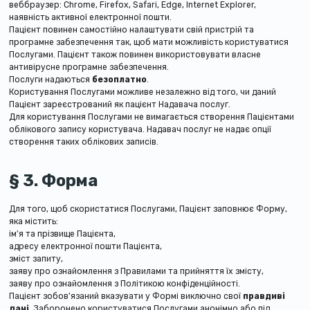
веббраузер: Chrome, Firefox, Safari, Edge, Internet Explorer,
наявність активної електронної пошти.
Пацієнт повинен самостійно налаштувати свій пристрій та
програмне забезпечення так, щоб мати можливість користуватися
Послугами. Пацієнт також повинен використовувати власне
антивірусне програмне забезпечення.
Послуги надаються
безоплатно
.
Користування Послугами можливе незалежно від того, чи даний
Пацієнт зареєстрований як пацієнт Надавача послуг.
Для користування Послугами не вимагається створення Пацієнтами
облікового запису користувача. Надавач послуг не надає опції
створення таких облікових записів.
§ 3. Форма
Для того, щоб скористатися Послугами, Пацієнт заповнює Форму,
яка містить:
ім'я та прізвище Пацієнта,
адресу електронної пошти Пацієнта,
зміст запиту,
заяву про ознайомлення з Правилами та прийняття їх змісту,
заяву про ознайомлення з Політикою конфіденційності.
Пацієнт зобов'язаний вказувати у Формі виключно свої
правдиві
дані
. Заборонено користуватися Послугами анонімно або під