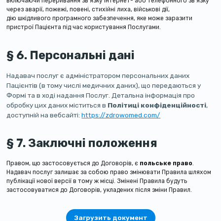
включаючи переривання зв'язку інтернет- або телефонного зв'язку
через аварії, пожежі, повені, стихійні лиха, військові дії,
дію шкідливого програмного забезпечення, яке може заразити
пристрої Пацієнта під час користування Послугами.
§ 6. Персональні дані
Надавач послуг є адміністратором персональних даних
Пацієнтів (в тому числі медичних даних), що передаються у
Формі та в ході надання Послуг. Детальна інформація про
обробку цих даних міститься в
Політиці конфіденційності
,
доступній на вебсайті:
https://zdrowomed.com/
§ 7. Заключні положення
Правом, що застосовується до Договорів, є
польське право
.
Надавач послуг залишає за собою право змінювати Правила шляхом
публікації нової версії в тому ж місці. Змінені Правила будуть
застосовуватися до Договорів, укладених після зміни Правил.
Загрузить документ