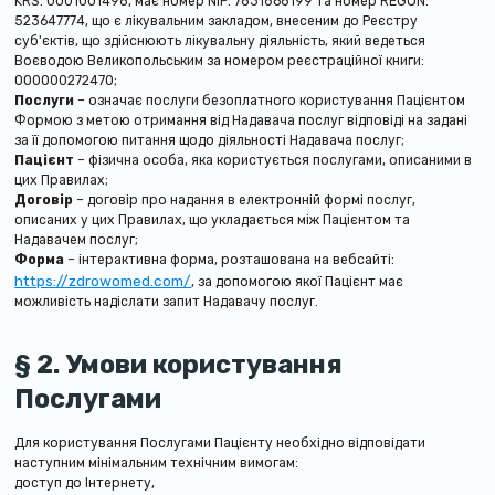
KRS: 0001001498, має номер NIP: 7831868199 та номер REGON:
523647774, що є лікувальним закладом, внесеним до Реєстру
суб'єктів, що здійснюють лікувальну діяльність, який ведеться
Воєводою Великопольським за номером реєстраційної книги:
000000272470;
Послуги
– означає послуги безоплатного користування Пацієнтом
Формою з метою отримання від Надавача послуг відповіді на задані
за її допомогою питання щодо діяльності Надавача послуг;
Пацієнт
– фізична особа, яка користується послугами, описаними в
цих Правилах;
Договір
– договір про надання в електронній формі послуг,
описаних у цих Правилах, що укладається між Пацієнтом та
Надавачем послуг;
Форма
– інтерактивна форма, розташована на вебсайті:
https://zdrowomed.com/
, за допомогою якої Пацієнт має
можливість надіслати запит Надавачу послуг.
§ 2. Умови користування
Послугами
Для користування Послугами Пацієнту необхідно відповідати
наступним мінімальним технічним вимогам:
доступ до Інтернету,