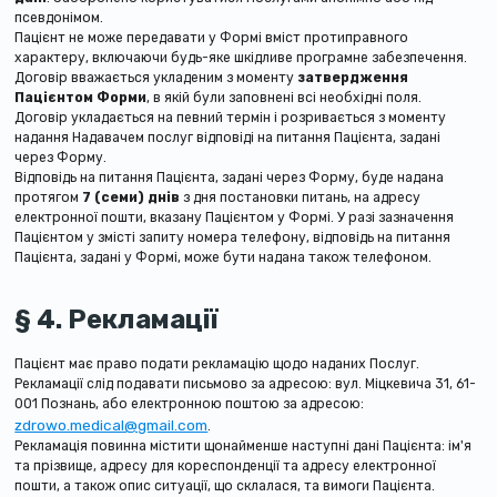
псевдонімом.
Пацієнт не може передавати у Формі вміст протиправного
характеру, включаючи будь-яке шкідливе програмне забезпечення.
Договір вважається укладеним з моменту
затвердження
Пацієнтом Форми
, в якій були заповнені всі необхідні поля.
Договір укладається на певний термін і розривається з моменту
надання Надавачем послуг відповіді на питання Пацієнта, задані
через Форму.
Відповідь на питання Пацієнта, задані через Форму, буде надана
протягом
7 (семи) днів
з дня постановки питань, на адресу
електронної пошти, вказану Пацієнтом у Формі. У разі зазначення
Пацієнтом у змісті запиту номера телефону, відповідь на питання
Пацієнта, задані у Формі, може бути надана також телефоном.
§ 4. Рекламації
Пацієнт має право подати рекламацію щодо наданих Послуг.
Рекламації слід подавати письмово за адресою: вул. Міцкевича 31, 61-
001 Познань, або електронною поштою за адресою:
zdrowo.medical@gmail.com
.
Рекламація повинна містити щонайменше наступні дані Пацієнта: ім'я
та прізвище, адресу для кореспонденції та адресу електронної
пошти, а також опис ситуації, що склалася, та вимоги Пацієнта.