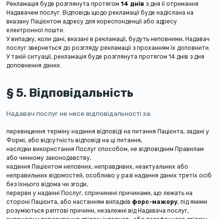
Рекламація буде розглянута протягом
14 днів
з дня її отримання
Надавачем послуг. Відповідь щодо рекламації буде надіслана на
вказану Пацієнтом адресу для кореспонденції або адресу
електронної пошти.
У випадку, коли дані, вказані в рекламації, будуть неповними, Надавач
послуг звернеться до розгляду рекламації з проханням їх доповнити.
У такій ситуації, рекламація буде розглянута протягом 14 днів з дня
доповнення даних.
§ 5. Відповідальність
Надавач послуг не несе відповідальності за:
перевищення терміну надання відповіді на питання Пацієнта, задані у
Формі, або відсутність відповіді на ці питання,
наслідки використання Послуг способом, не відповідним Правилам
або чинному законодавству,
надання Пацієнтом неповних, неправдивих, неактуальних або
неправильних відомостей, особливо у разі надання даних третіх осіб
без їхнього відома чи згоди,
перерви у наданні Послуг, спричинені причинами, що лежать на
стороні Пацієнта, або настанням випадків
форс-мажору
, під якими
розуміються раптові причини, незалежні від Надавача послуг,