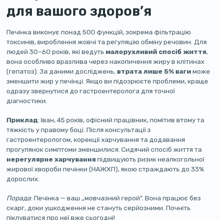
для вашого здоров’я
Печінка виконує понад 500 функцій, зокрема фільтрацію
токсинів, вироблення жовчі та регуляцію обміну речовин. Для
людей 30–60 років, які ведуть
малорухливий спосіб життя
,
вона особливо вразлива через накопичення жиру в клітинах
(гепатоз). За даними досліджень,
втрата лише 5% ваги
може
зменшити жир у печінці. Якщо ви підозрюєте проблеми, краще
одразу звернутися до гастроентеролога для точної
діагностики.
Приклад
: Іван, 45 років, офісний працівник, помітив втому та
тяжкість у правому боці. Після консультації з
гастроентерологом, корекції харчування та додавання
прогулянок симптоми зменшилися. Сидячий спосіб життя та
нерегулярне харчування
підвищують ризик неалкогольної
жирової хвороби печінки (НАЖХП), якою страждають до 33%
дорослих.
Порада
: Печінка — ваш „мовчазний герой”. Вона працює без
скарг, доки ушкодження не стануть серйозними. Почніть
піклуватися про неї вже сьогодні!