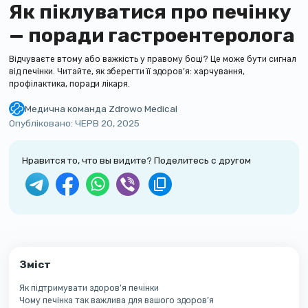
Як піклуватися про печінку
— поради гастроентеролога
Відчуваєте втому або важкість у правому боці? Це може бути сигнал
від печінки. Читайте, як зберегти її здоров’я: харчування,
профілактика, поради лікаря.
Медична команда Zdrowo Medical
Команда сертифікованих лікарів клініки Zdrowo Medical. Ми пишемо пр
Опубліковано:
ЧЕРВ 20, 2025
Нравится то, что вы видите? Поделитесь с другом
Зміст
Як підтримувати здоров’я печінки
Чому печінка так важлива для вашого здоров’я