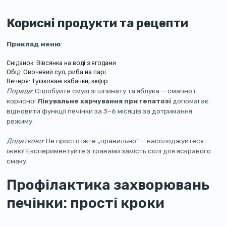
Корисні продукти та рецепти
Приклад меню
:
Сніданок: Вівсянка на воді з ягодами
Обід: Овочевий суп, риба на парі
Вечеря: Тушковані кабачки, кефір
Порада
: Спробуйте смузі зі шпинату та яблука — смачно і
корисно!
Лікувальне харчування при гепатозі
допомагає
відновити функції печінки за 3–6 місяців за дотримання
режиму.
Додатково
: Не просто їжте „правильно” — насолоджуйтеся
їжею! Експериментуйте з травами замість солі для яскравого
смаку.
Профілактика захворювань
печінки: прості кроки