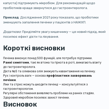
капуста) підтримують мікробіом. Для рекомендацій щодо
пробіотиків краще звернутися до гастроентеролога.
Приклад
: Дослідження 2021 року показало, що пробіотики
зменшують запалення печінки у пацієнтів з НАЖХП.
Додатково
: Приділяйте увагу кишечнику — це новий підхід, який
посилює ефект дієти та лікування.
Короткі висновки
Печінка виконує понад 500 функцій, але потребує підтримки.
Ранні симптоми
, такі як втома та гіркота в роті, вимагають візиту
до гастроентеролога.
Дієта №5 та оливкова олія знижують навантаження на печінку.
Рух і контроль ваги — основа
профілактики захворювань
печінки
.
Ліки та стрес можуть шкодити печінці — консультуйтеся з
гастроентерологом.
Регулярні обстеження виявляють проблеми на ранніх стадіях.
Здоровий мікробіом посилює захист печінки.
Висновок