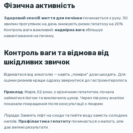
Фізична активність
Здоровий спосіб життя для печінки
починається з руху. 30
хвилин прогулянок на день знижують ризик гепатозу на 20%.
Контроль ваги важливий:
надмірна вага
збільшує
навантаження на печінку.
Контроль ваги та відмова від
шкідливих звичок
Відмовтеся від алкоголю — навіть „помірні” дози шкодять. Для
оцінки ризиків краще одразу звернутися до гастроентеролога.
Приклад
: Марія, 52 роки, з хронічним гепатитом, почала
займатися йогою та виключила цукор. Через пів року аналізи
показали покращення після консультації з лікарем.
Порада
: Замініть ліфт на сходи та пийте воду замість солодких
напоїв.
Профілактика гепатиту
починається з малого, але
дає великі результати.