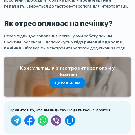
проблеми. Проходьте їх раз на рік для
профілактики
гепатиту
. Зверніться до гастроентеролога для інтерпретації.
Як стрес впливає на печінку?
Стрес підвищує запалення, погіршуючи роботу печінки.
Практики релаксації допоможуть у
підтриманні здоров’я
печінки
. Обговоріть із гастроентерологом додаткові заходи.
Консультація з гастроентерологом у
Познані
Детальніше
Нравится то, что вы видите? Поделитесь с другом