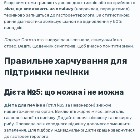
Якщо симптоми тривають довше двох тижнів або ви приймаєте
ліки, що впливають на печінку
(наприклад, парацетамол),
терміново запишіться до гастроентеролога. За статистикою,
рання діагностика збільшує шанси на відновлення у 80%
випадків.
Порада
: Багато хто ігнорує ранні сигнали, списуючи їх на
стрес. Ведіть щоденник симптомів, щоб вчасно помітити зміни.
Правильне харчування для
підтримки печінки
Дієта №5: що можна і не можна
Дієта для печінки
(стіл №5 за Певзнером) знижує
навантаження на орган. Виключіть жирне м’ясо, алкоголь,
газовані напої та випічку. Додайте овочі, вівсянку та нежирну
рибу. Оливкова олія холодного віджиму допомагає зменшити
запалення. Для підбору індивідуальної дієти краще звернутися
до гастроентеролога.