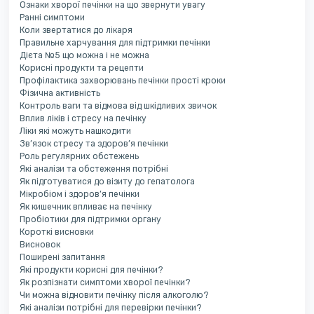
Ознаки хворої печінки на що звернути увагу
Ранні симптоми
Коли звертатися до лікаря
Правильне харчування для підтримки печінки
Дієта №5 що можна і не можна
Корисні продукти та рецепти
Профілактика захворювань печінки прості кроки
Фізична активність
Контроль ваги та відмова від шкідливих звичок
Вплив ліків і стресу на печінку
Ліки які можуть нашкодити
Зв’язок стресу та здоров’я печінки
Роль регулярних обстежень
Які аналізи та обстеження потрібні
Як підготуватися до візиту до гепатолога
Мікробіом і здоров’я печінки
Як кишечник впливає на печінку
Пробіотики для підтримки органу
Короткі висновки
Висновок
Поширені запитання
Які продукти корисні для печінки?
Як розпізнати симптоми хворої печінки?
Чи можна відновити печінку після алкоголю?
Які аналізи потрібні для перевірки печінки?