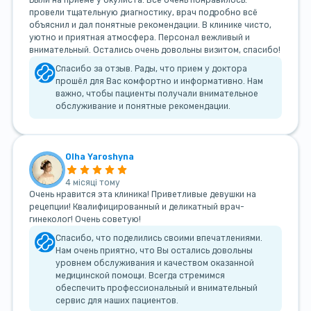
Были на приёме у окулиста. Все очень понравилось:
провели тщательную диагностику, врач подробно всё
объяснил и дал понятные рекомендации. В клинике чисто,
уютно и приятная атмосфера. Персонал вежливый и
внимательный. Остались очень довольны визитом, спасибо!
Спасибо за отзыв. Рады, что прием у доктора
прошёл для Вас комфортно и информативно. Нам
важно, чтобы пациенты получали внимательное
обслуживание и понятные рекомендации.
Olha Yaroshyna
4 місяці тому
Очень нравится эта клиника! Приветливые девушки на
рецепции! Квалифицированный и деликатный врач-
гинеколог! Очень советую!
Спасибо, что поделились своими впечатлениями.
Нам очень приятно, что Вы остались довольны
уровнем обслуживания и качеством оказанной
медицинской помощи. Всегда стремимся
обеспечить профессиональный и внимательный
сервис для наших пациентов.