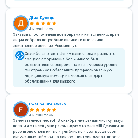
Діма Дунець
4 місяці тому
Заказывал больничный все вовремя и качественно, врач
Лидия собрала подробный анамнез и выставила
действенное лечение. Рекомендую
Спасибо за отзыв. Ценим ваши слова и рады, что
процесс оформления больничного был
осуществлен своевременно и на высоком уровне.
Мы стремимся обеспечить профессиональную
медицинскую помощь и высокий стандарт
обслуживания для каждого
Ewelina Gralewska
4 місяці тому
Замечательное место!!! В октябре мне делали чистку пазух
носа, и я от всей души рекомендую это место!!!! Девушки на
ресепшене очень милые и улыбчивые, чувствуешь себя
окруженным заботой... а доктор, Дмитрий Журав, просто