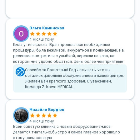
Ольга Каминская
4 місяці тому
Была у гинеколога. Врач провела все необходимые
процедуры, была вежливой, аккуратной и понимающей. На
ресепшене встретили с улыбкой, перешли на язык, на
котором мне удобно общаться. Цены более чем приятные
Спасибо за Ваш отзыв! Рады слышать, что вы
остались довольны обслуживанием в нашем центре.
Желаем Вам крепкого здоровья. С уважением,
Команда Zdrowo MEDICAL
Михайло Бордюк
4 місяці тому
Всем советую клиника с новым оборудованием,всё
делается тчательно,быстро и самое главное хорошо,по
этому всем советую