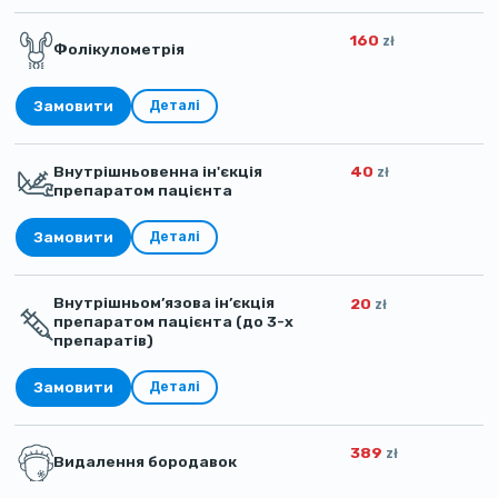
160
zł
Фолікулометрія
Замовити
Деталі
Внутрішньовенна ін'єкція
40
zł
препаратом пацієнта
Замовити
Деталі
Внутрішньом’язова ін’єкція
20
zł
препаратом пацієнта (до 3-х
препаратів)
Замовити
Деталі
389
zł
Видалення бородавок