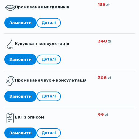
135
zł
Промивання мигдаликів
Замовити
Деталі
348
zł
Кукушка + консультація
Замовити
Деталі
308
zł
Промивання вух + консультація
Замовити
Деталі
99
zł
ЕКГ з описом
Замовити
Деталі