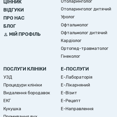
Отоларинголог
ЦІННИК
Отоларинголог дитячий
ВІДГУКИ
Уролог
ПРО НАС
Офтальмолог
БЛОГ
Офтальмолог дитячий
МІЙ ПРОФІЛЬ
Кардіолог
Ортопед-травматолог
Гінеколог
ПОСЛУГИ КЛІНІКИ
Е-ПОСЛУГИ
УЗД
Е-Лабораторія
Процедури клініки
Е-Лікарняний
Видалення бородавок
Е-Візит
ЕКГ
Е-Рецепт
Кукушка
Е-Направлення
Промивання вух