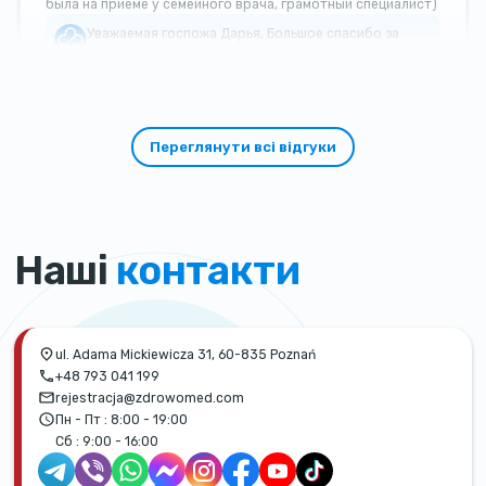
была на приеме у семейного врача, грамотный специалист)
Уважаемая госпожа Дарья, Большое спасибо за
такой теплый и добрый отзыв!
Переглянути всі відгуки
Наші
контакти
ul. Adama Mickiewicza 31, 60-835 Poznań
+48 793 041 199
rejestracja@zdrowomed.com
Пн - Пт :
8:00 - 19:00
Сб :
9:00 - 16:00