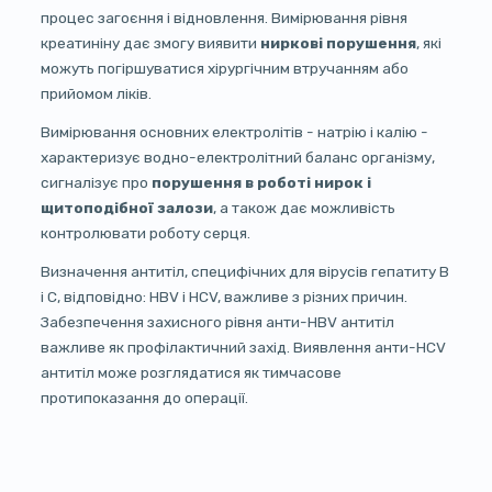
процес загоєння і відновлення. Вимірювання рівня
креатиніну дає змогу виявити
ниркові порушення
, які
можуть погіршуватися хірургічним втручанням або
прийомом ліків.
Вимірювання основних електролітів - натрію і калію -
характеризує водно-електролітний баланс організму,
сигналізує про
порушення в роботі нирок і
щитоподібної залози
, а також дає можливість
контролювати роботу серця.
Визначення антитіл, специфічних для вірусів гепатиту В
і С, відповідно: HBV і HCV, важливе з різних причин.
Забезпечення захисного рівня анти-HBV антитіл
важливе як профілактичний захід. Виявлення анти-HCV
антитіл може розглядатися як тимчасове
протипоказання до операції.