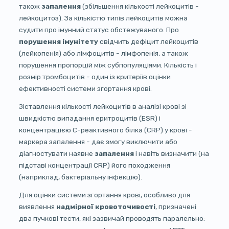
також
запалення
(збільшення кількості лейкоцитів -
лейкоцитоз). За кількістю типів лейкоцитів можна
судити про імунний статус обстежуваного. Про
порушення імунітету
свідчить дефіцит лейкоцитів
(лейкопенія) або лімфоцитів - лімфопенія, а також
порушення пропорцій між субпопуляціями. Кількість і
розмір тромбоцитів - один із критеріїв оцінки
ефективності системи згортання крові.
Зіставлення кількості лейкоцитів в аналізі крові зі
швидкістю випадання еритроцитів (ESR) і
концентрацією С-реактивного білка (CRP) у крові -
маркера запалення - дає змогу виключити або
діагностувати наявне
запалення
і навіть визначити (на
підставі концентрації CRP) його походження
(наприклад, бактеріальну інфекцію).
Для оцінки системи згортання крові, особливо для
виявлення
надмірної кровоточивості
, призначені
два пучкові тести, які зазвичай проводять паралельно: