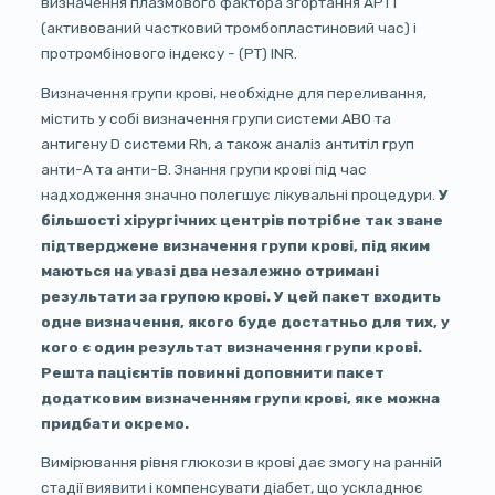
визначення плазмового фактора згортання APTT
(активований частковий тромбопластиновий час) і
протромбінового індексу - (PT) INR.
Визначення групи крові, необхідне для переливання,
містить у собі визначення групи системи ABO та
антигену D системи Rh, а також аналіз антитіл груп
анти-А та анти-В. Знання групи крові під час
надходження значно полегшує лікувальні процедури.
У
більшості хірургічних центрів потрібне так зване
підтверджене визначення групи крові, під яким
маються на увазі два незалежно отримані
результати за групою крові. У цей пакет входить
одне визначення, якого буде достатньо для тих, у
кого є один результат визначення групи крові.
Решта пацієнтів повинні доповнити пакет
додатковим визначенням групи крові, яке можна
придбати окремо.
Вимірювання рівня глюкози в крові дає змогу на ранній
стадії виявити і компенсувати діабет, що ускладнює