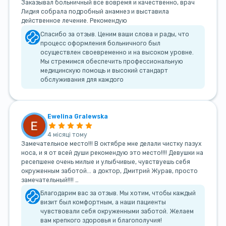
Заказывал больничный все вовремя и качественно, врач
Лидия собрала подробный анамнез и выставила
действенное лечение. Рекомендую
Спасибо за отзыв. Ценим ваши слова и рады, что
процесс оформления больничного был
осуществлен своевременно и на высоком уровне.
Мы стремимся обеспечить профессиональную
медицинскую помощь и высокий стандарт
обслуживания для каждого
Ewelina Gralewska
4 місяці тому
Замечательное место!!! В октябре мне делали чистку пазух
носа, и я от всей души рекомендую это место!!!! Девушки на
ресепшене очень милые и улыбчивые, чувствуешь себя
окруженным заботой... а доктор, Дмитрий Журав, просто
замечательный!!!! …
Благодарим вас за отзыв. Мы хотим, чтобы каждый
визит был комфортным, а наши пациенты
чувствовали себя окруженными заботой. Желаем
вам крепкого здоровья и благополучия!