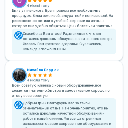
4 місяці тому
Была у гинеколога. Врач провела все необходимые
процедуры, была вежливой, аккуратной и понимающей. На
ресепшене встретили с улыбкой, перешли на язык, на
котором мне удобно общаться. Цены более чем приятные
Спасибо за Ваш отзыв! Рады слышать, что вы
остались довольны обслуживанием в нашем центре.
Желаем Вам крепкого здоровья. С уважением,
Команда Zdrowo MEDICAL
Михайло Бордюк
4 місяці тому
Всем советую клиника с новым оборудованием,всё
делается тчательно,быстро и самое главное хорошо,по
этому всем советую
Добрый день! Благодарим вас за такой
замечательный отзыв. Нам очень приятно, что вы
остались довольны качеством обслуживания и
работы нашей клиники. Мы всегда стремимся
использовать самое современное оборудование и