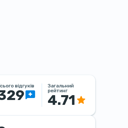
сього відгуків
Загальний
329
рейтинг
4.71