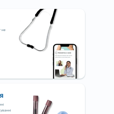
т не
я
нні
куванні