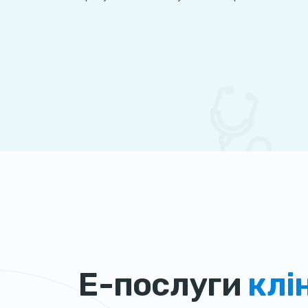
Е-послуги
клі