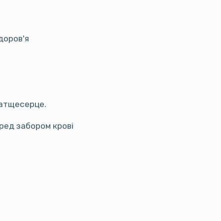
доров'я
натщесерце.
ред забором крові