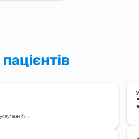
 пацієнтів
У
услугами 👍 …