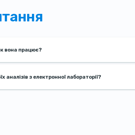
итання
як вона працює?
х аналізів з електронної лабораторії?