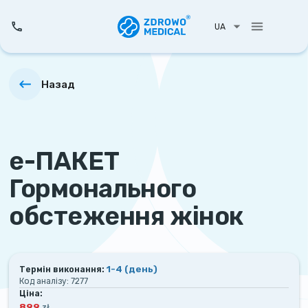
UA
Назад
е-ПАКЕТ
Гормонального
обстеження жінок
1-4
(день)
Термін виконання:
Код аналізу:
7277
Ціна:
899
zł