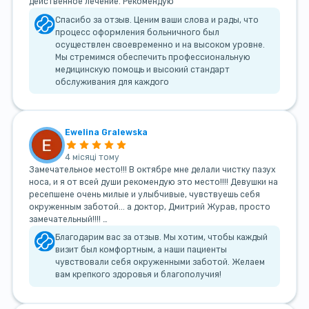
действенное лечение. Рекомендую
Спасибо за отзыв. Ценим ваши слова и рады, что
процесс оформления больничного был
осуществлен своевременно и на высоком уровне.
Мы стремимся обеспечить профессиональную
медицинскую помощь и высокий стандарт
обслуживания для каждого
Ewelina Gralewska
4 місяці тому
Замечательное место!!! В октябре мне делали чистку пазух
носа, и я от всей души рекомендую это место!!!! Девушки на
ресепшене очень милые и улыбчивые, чувствуешь себя
окруженным заботой... а доктор, Дмитрий Журав, просто
замечательный!!!! …
Благодарим вас за отзыв. Мы хотим, чтобы каждый
визит был комфортным, а наши пациенты
чувствовали себя окруженными заботой. Желаем
вам крепкого здоровья и благополучия!