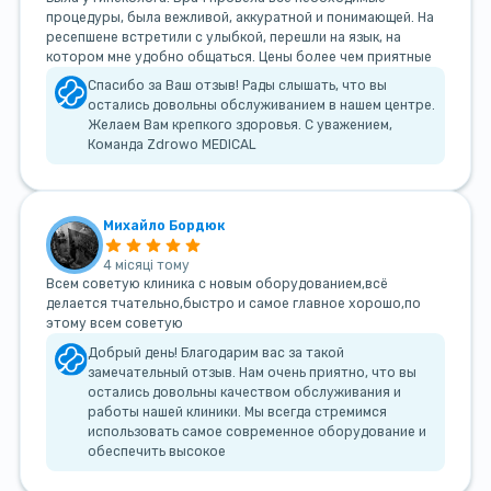
процедуры, была вежливой, аккуратной и понимающей. На
ресепшене встретили с улыбкой, перешли на язык, на
котором мне удобно общаться. Цены более чем приятные
Спасибо за Ваш отзыв! Рады слышать, что вы
остались довольны обслуживанием в нашем центре.
Желаем Вам крепкого здоровья. С уважением,
Команда Zdrowo MEDICAL
Михайло Бордюк
4 місяці тому
Всем советую клиника с новым оборудованием,всё
делается тчательно,быстро и самое главное хорошо,по
этому всем советую
Добрый день! Благодарим вас за такой
замечательный отзыв. Нам очень приятно, что вы
остались довольны качеством обслуживания и
работы нашей клиники. Мы всегда стремимся
использовать самое современное оборудование и
обеспечить высокое