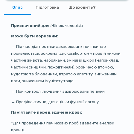
Опис
Підготовка
Що входить?
Призначений для:
Жінок, чоловіків
Може бути корисним:
→ Під час діагностики захворювань печінки, що
проявляються, зокрема, дискомфортом у правій нижній
частині живота, набряками, змінами шкіри (наприклад,
частими синцями, пожовтінням), хронічною втомою,
нудотою та блюванням, втратою апетиту, зниженням
ваги, зниженням імунітету тощо.
→ При контролі лікування захворювань печінки
→ Профілактично, для оцінки функції органу
Пам'ятайте перед здачею крові:
*Для проведення печінкових проб здавайте аналізи
вранці.