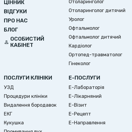
Отоларинголог
ЦІННИК
Отоларинголог дитячий
ВІДГУКИ
Уролог
ПРО НАС
Офтальмолог
БЛОГ
Офтальмолог дитячий
ОСОБИСТИЙ
КАБІНЕТ
Кардіолог
Ортопед-травматолог
Гінеколог
ПОСЛУГИ КЛІНІКИ
Е-ПОСЛУГИ
УЗД
Е-Лабораторія
Процедури клініки
Е-Лікарняний
Видалення бородавок
Е-Візит
ЕКГ
Е-Рецепт
Кукушка
Е-Направлення
Промивання вух