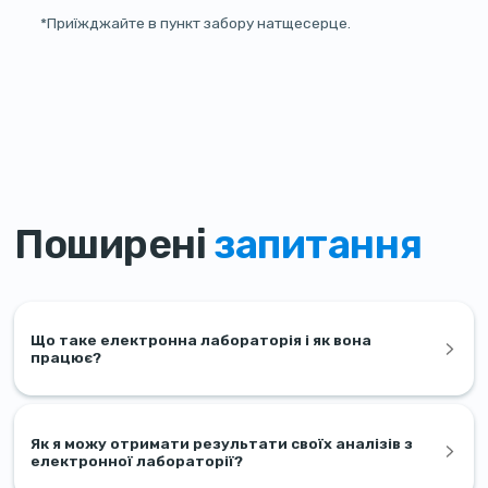
*Приїжджайте в пункт забору натщесерце.
Поширені
запитання
Що таке електронна лабораторія і як вона
працює?
Як я можу отримати результати своїх аналізів з
електронної лабораторії?