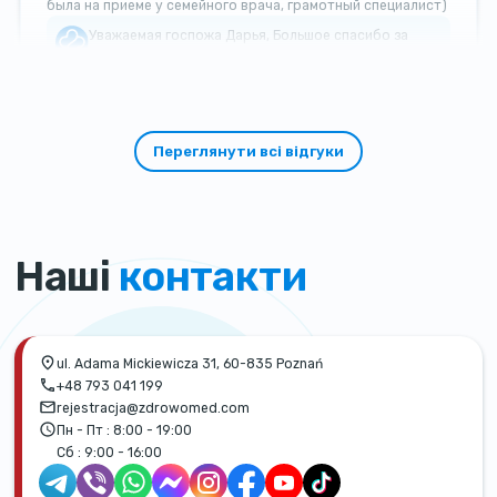
была на приеме у семейного врача, грамотный специалист)
Уважаемая госпожа Дарья, Большое спасибо за
такой теплый и добрый отзыв!
Переглянути всі відгуки
Наші
контакти
ul. Adama Mickiewicza 31, 60-835 Poznań
+48 793 041 199
rejestracja@zdrowomed.com
Пн - Пт :
8:00 - 19:00
Сб :
9:00 - 16:00