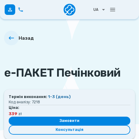
UA
Назад
е-ПАКЕТ Печінковий
1-3
(день)
Термін виконання:
Код аналізу:
7218
Ціна:
339
zł
Замовити
Консультація