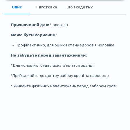
Опис
Підготовка
Що входить?
Призначений для:
Чоловіків
Може бути корисним:
→ Профілактично, для оцінки стану здоров'я чоловіка
Не забудьте перед завантаженням:
*Для чоловіків, будь ласка, з'явіться вранці.
*Приїжджайте до центру забору крові натщесерце.
* Уникайте фізичних навантажень перед забором крові.