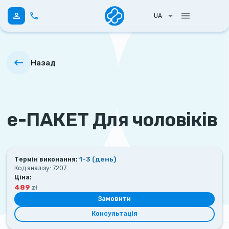
UA
Назад
е-ПАКЕТ Для чоловіків
1-3
(день)
Термін виконання:
Код аналізу:
7207
Ціна:
489
zł
Замовити
Консультація