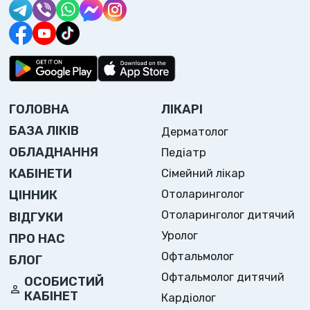
ГОЛОВНА
ЛІКАРІ
БАЗА ЛІКІВ
Дерматолог
ОБЛАДНАННЯ
Педіатр
Сімейний лікар
КАБІНЕТИ
Отоларинголог
ЦІННИК
Отоларинголог дитячий
ВІДГУКИ
Уролог
ПРО НАС
Офтальмолог
БЛОГ
Офтальмолог дитячий
ОСОБИСТИЙ
КАБІНЕТ
Кардіолог