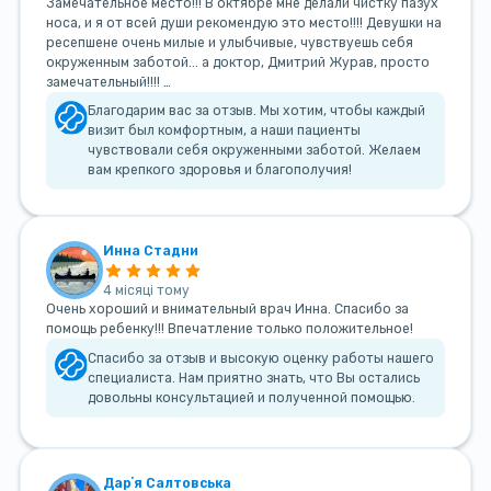
Замечательное место!!! В октябре мне делали чистку пазух
носа, и я от всей души рекомендую это место!!!! Девушки на
ресепшене очень милые и улыбчивые, чувствуешь себя
окруженным заботой... а доктор, Дмитрий Журав, просто
замечательный!!!! …
Благодарим вас за отзыв. Мы хотим, чтобы каждый
визит был комфортным, а наши пациенты
чувствовали себя окруженными заботой. Желаем
вам крепкого здоровья и благополучия!
Инна Стадни
4 місяці тому
Очень хороший и внимательный врач Инна. Спасибо за
помощь ребенку!!! Впечатление только положительное!
Спасибо за отзыв и высокую оценку работы нашего
специалиста. Нам приятно знать, что Вы остались
довольны консультацией и полученной помощью.
Дарʼя Салтовська