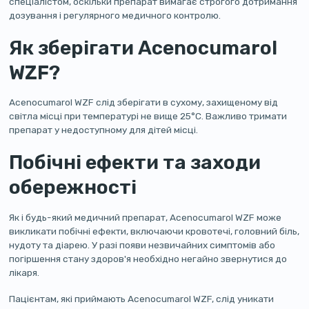
спеціалістом, оскільки препарат вимагає строгого дотримання
дозування і регулярного медичного контролю.
Як зберігати Acenocumarol
WZF?
Acenocumarol WZF слід зберігати в сухому, захищеному від
світла місці при температурі не вище 25°C. Важливо тримати
препарат у недоступному для дітей місці.
Побічні ефекти та заходи
обережності
Як і будь-який медичний препарат, Acenocumarol WZF може
викликати побічні ефекти, включаючи кровотечі, головний біль,
нудоту та діарею. У разі появи незвичайних симптомів або
погіршення стану здоров'я необхідно негайно звернутися до
лікаря.
Пацієнтам, які приймають Acenocumarol WZF, слід уникати