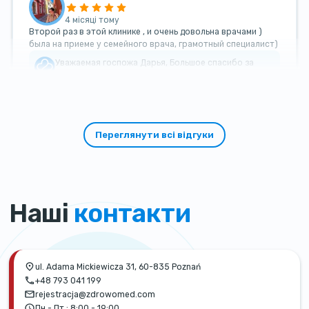
4 місяці тому
Второй раз в этой клинике , и очень довольна врачами )
была на приеме у семейного врача, грамотный специалист)
Уважаемая госпожа Дарья, Большое спасибо за
такой теплый и добрый отзыв!
Переглянути всі відгуки
Наші
контакти
ul. Adama Mickiewicza 31, 60-835 Poznań
+48 793 041 199
rejestracja@zdrowomed.com
Пн - Пт :
8:00 - 19:00