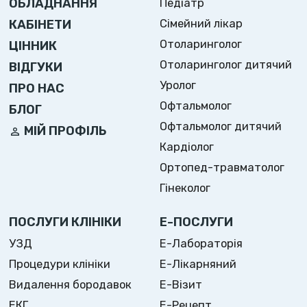
ОБЛАДНАННЯ
Педіатр
Сімейний лікар
КАБІНЕТИ
Отоларинголог
ЦІННИК
Отоларинголог дитячий
ВІДГУКИ
Уролог
ПРО НАС
Офтальмолог
БЛОГ
Офтальмолог дитячий
МІЙ ПРОФІЛЬ
Кардіолог
Ортопед-травматолог
Гінеколог
ПОСЛУГИ КЛІНІКИ
Е-ПОСЛУГИ
УЗД
Е-Лабораторія
Процедури клініки
Е-Лікарняний
Видалення бородавок
Е-Візит
ЕКГ
Е-Рецепт