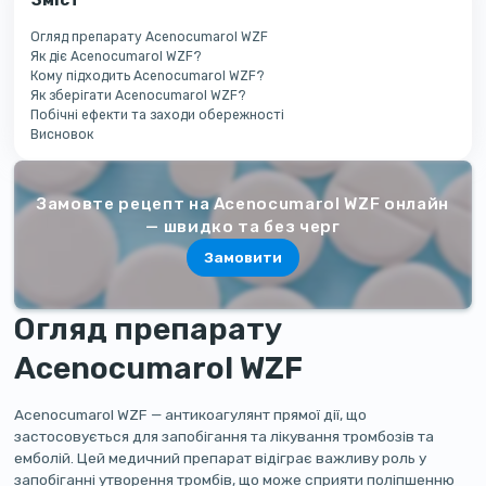
Огляд препарату Acenocumarol WZF
Як діє Acenocumarol WZF?
Кому підходить Acenocumarol WZF?
Як зберігати Acenocumarol WZF?
Побічні ефекти та заходи обережності
Висновок
Замовте рецепт на Acenocumarol WZF онлайн
— швидко та без черг
Замовити
Огляд препарату
Acenocumarol WZF
Acenocumarol WZF — антикоагулянт прямої дії, що
застосовується для запобігання та лікування тромбозів та
емболій. Цей медичний препарат відіграє важливу роль у
запобіганні утворення тромбів, що може сприяти поліпшенню