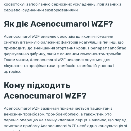
кровотоку і запобіганню серйозних ускладнень, пов'язаних з
серцево-судинними захворюваннями.
Як діє Acenocumarol WZF?
Acenocumarol WZF виявляє свою дію шляхом інгібування
синтезу вітаміну К-залежних факторів коагуляції в печінці, що
призводить до зменшення згортання крові. Препарат запобігає
формуванню фібрину, який є основним компонентом тромбів.
Таким чином, Acenocumarol WZF використовується для
лікування та профілактики тромбозів та емболій у венах і
артеріях.
Кому підходить
Acenocumarol WZF?
Acenocumarol WZF зазвичай призначається пацієнтам з
венозним тромбозом, тромбоемболією, а також тим, хто
переніс операцію на заміну клапанів серця. Важливо, що перед
початком прийому Acenocumarol WZF необхідна консультація зі